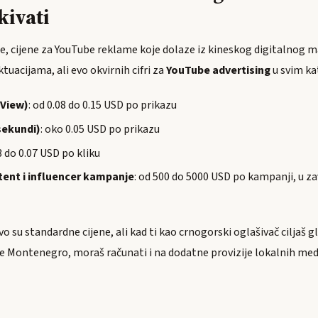
kivati
e, cijene za YouTube reklame koje dolaze iz kineskog digitalnog 
uacijama, ali evo okvirnih cifri za
YouTube advertising
u svim ka
eView)
: od 0.08 do 0.15 USD po prikazu
sekundi)
: oko 0.05 USD po prikazu
03 do 0.07 USD po kliku
ent i influencer kampanje
: od 500 do 5000 USD po kampanji, u za
vo su standardne cijene, ali kad ti kao crnogorski oglašivač ciljaš g
e Montenegro, moraš računati i na dodatne provizije lokalnih medij