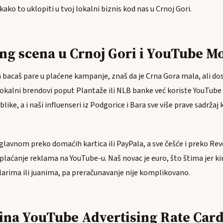
i kako to uklopiti u tvoj lokalni biznis kod nas u Crnoj Gori.
ing scena u Crnoj Gori i YouTube 
 bacaš pare u plaćene kampanje, znaš da je Crna Gora mala, ali dos
Lokalni brendovi poput Plantaže ili NLB banke već koriste YouTube
ke, a i naši influenseri iz Podgorice i Bara sve više prave sadržaj ko
lavnom preko domaćih kartica ili PayPala, a sve češće i preko Revo
 plaćanje reklama na YouTube-u. Naš novac je euro, što štima jer k
larima ili juanima, pa preračunavanje nije komplikovano.
ina YouTube Advertising Rate Card 