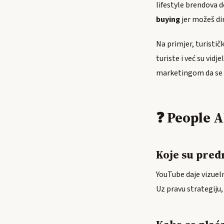
lifestyle brendova d
buying
jer možeš dir
Na primjer, turistič
turiste i već su vid
marketingom da se u
❓ People A
Koje su pred
YouTube daje vizueln
Uz pravu strategiju,