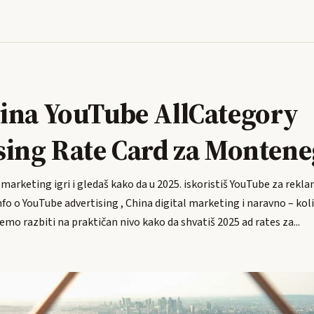
ina YouTube AllCategory
sing Rate Card za Monten
u marketing igri i gledaš kako da u 2025. iskoristiš YouTube za rekl
nfo o YouTube advertising , China digital marketing i naravno – kol
ćemo razbiti na praktičan nivo kako da shvatiš 2025 ad rates za...