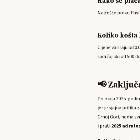
Kako se plać
Najčešće preko PayPa
Koliko košta
Cijene variraju od 0
sadržaj idu od 500 d
📢 Zaključ
Do maja 2025. godin
jer je sjajna prilik
Crnoj Gori, nema sv
i prati
2025 ad rate