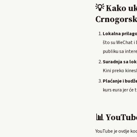
💡 Kako u
Crnogorsk
Lokalna prilag
što su WeChat i 
publiku sa inter
Suradnja sa lo
Kini preko kines
Plaćanje i budž
kurs eura jer će 
📊 YouTube
YouTube je ovdje kod