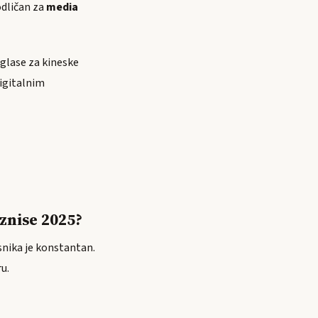
odličan za
media
oglase za kineske
digitalnim
znise 2025?
snika je konstantan.
u.