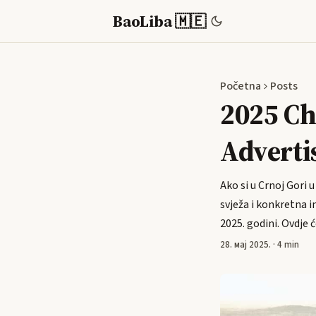
BaoLiba 🇲🇪
Početna
Posts
2025 Ch
Adverti
Ako si u Crnoj Gori 
svježa i konkretna i
2025. godini. Ovdje 
28. мај 2025.
·
4 min