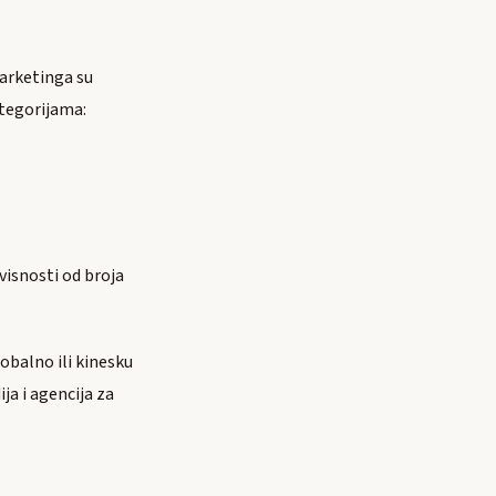
marketinga su
tegorijama:
visnosti od broja
lobalno ili kinesku
a i agencija za