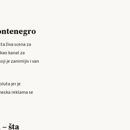
Montenegro
ta živa scena za
 kao kanal za
ji je zanimljiv i van
luta jer je
ineska reklama se
– šta