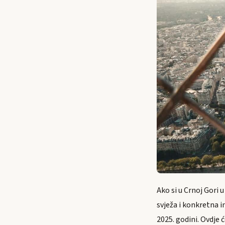
Ako si u Crnoj Gori 
svježa i konkretna i
2025. godini. Ovdje 