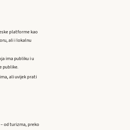
ineske platforme kao
ru, ali i lokalnu
ja ima publiku i u
e publike.
ma, ali uvijek prati
a – od turizma, preko