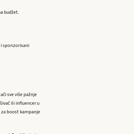
na budžet.
i i sponzorisani
ači sve više pažnje
ivač ili influencer u
ng za boost kampanje