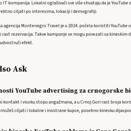
o IT kompanija. Lokalni oglašivači sve više shvataju da je YouTube 
ektno ciljati po interesima, lokaciji i demografiji.
ka agencija Montenegro Travel je u 2024. počela koristiti YouTube 
jeli rast rezervacija. Takve kampanje se mogu povezati sa kineskim 
dvostruči efekt.
lso Ask
nosti YouTube advertising za crnogorske bi
i kontakt i visoku stopu angažmana, a u Crnoj Gori rast broja kori
 možeš ciljati i lokalne i inostrane kupce, posebno kinesku dijaspor