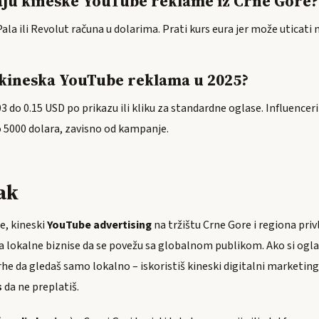
aju kineske YouTube reklame iz Crne Gore?
la ili Revolut računa u dolarima. Prati kurs eura jer može uticati 
 kineska YouTube reklama u 2025?
.03 do 0.15 USD po prikazu ili kliku za standardne oglase. Influencer
o 5000 dolara, zavisno od kampanje.
ak
e, kineski
YouTube advertising
na tržištu Crne Gore i regiona privl
a za lokalne biznise da se povežu sa globalnom publikom. Ako si oglaš
rhe da gledaš samo lokalno – iskoristiš kineski digitalni marketi
s
da ne preplatiš.