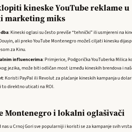
klopiti kineske YouTube reklame u
i marketing miks
odba
: Kineski oglasi su često previše “tehnički” ili usmjereni na k
Douyin, ali preko YouTube Montenegro možeš ciljati kinesku dijaspo
esom za Kinu.
kalnim influencerima
: Primjerice, Podgorička YouTuberka Milica ko
kog jezika, može biti odličan most između kineskih brendova i naš
et
: Koristi PayPal ili Revolut za plaćanje kineskih kampanja u dolari
ti to direktno uticati na ROI.
 Montenegro i lokalni oglašivači
 nas u Crnoj Gori sve popularniji i koristi se za kampanje svih vrst