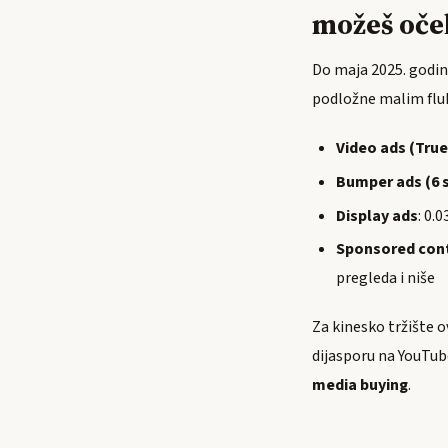
možeš oče
Do maja 2025. godin
podložne malim flukt
Video ads (Tru
Bumper ads (6 
Display ads
: 0.
Sponsored cont
pregleda i niše
Za kinesko tržište o
dijasporu na YouTub
media buying
.