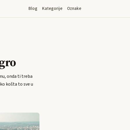
Blog
Kategorije
Oznake
egro
amu, onda ti treba
iko košta to sve u