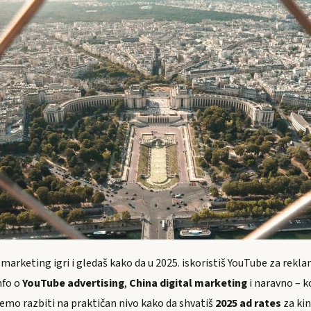
u marketing igri i gledaš kako da u 2025. iskoristiš YouTube za rekl
nfo o
YouTube advertising
,
China digital marketing
i naravno – k
ćemo razbiti na praktičan nivo kako da shvatiš
2025 ad rates
za kin