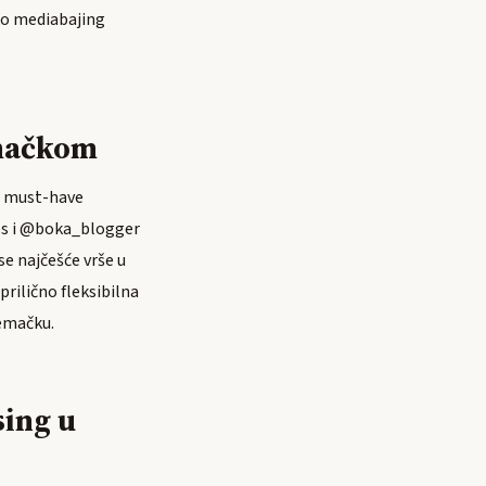
ko mediabajing
emačkom
ao must-have
bes i @boka_blogger
se najčešće vrše u
prilično fleksibilna
Nemačku.
sing u