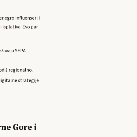
negro influenseri i
isplativa. Evo par
ržavaju SEPA
odiš regionalno.
igitalne strategije
rne Gore i