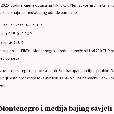
25. godine, cijene oglasa na TikToku u Nemačkoj nisu niske, ali su 
re koje znaju da mediabajing odrade pametno.
iljadu prikaza): 6-12 EUR
iku): 0.15-0.40 EUR
eadu): 3-8 EUR
eting preko TikTok Montenegro saradnika može biti od 200 EUR pa
jeg dometa
zavise od kategorije proizvoda, dužine kampanje i ciljne publike. Na
skuplji nego promocija lokalnih usluga. Ako ciljaš nemačke GenZ i m
žet.
Montenegro i medija bajing savjeti