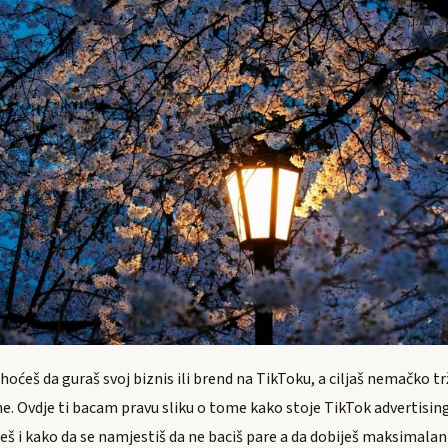
i hoćeš da guraš svoj biznis ili brend na TikToku, a ciljaš nemačko t
ne. Ovdje ti bacam pravu sliku o tome kako stoje TikTok advertisi
š i kako da se namjestiš da ne baciš pare a da dobiješ maksimalan 