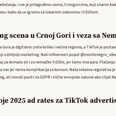
ebetanja, i sve je prilagođeno nama, Crnogorcima, koji znamo ka
anu i kako da se igramo sa lokalnim zakonima i tržištem.
ng scena u Crnoj Gori i veza sa N
 Gora je digitalno zrela koliko i većina regiona, a TikTok je post
oji ozbiljniji marketing. Naši influenseri poput @montenegro_vi
j za domaće ali i za nemačko tržište, jer tamo ima para. Plaćanja 
za nas jer nema komplikacija sa kursom. Naša lokalna regulativa je 
ing, ali moraš paziti na GDPR i slične evropske zakone ako ciljaš 
oje 2025 ad rates za TikTok adverti