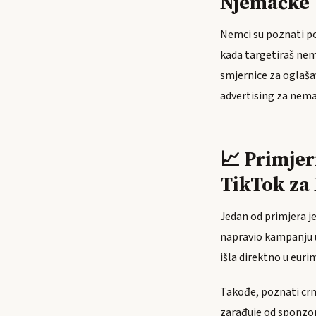
Njemačke
Nemci su poznati po 
kada targetiraš nem
smjernice za oglašav
advertising za nema
📈 Primjer
TikTok za
Jedan od primjera j
napravio kampanju u
išla direktno u eur
Takođe, poznati crn
zarađuje od sponzor