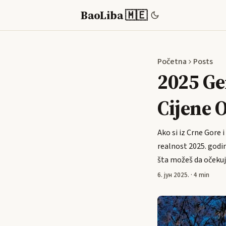
BaoLiba 🇲🇪
Početna
Posts
2025 Ge
Cijene 
Ako si iz Crne Gore 
realnost 2025. godi
šta možeš da očekuje
6. јун 2025.
·
4 min