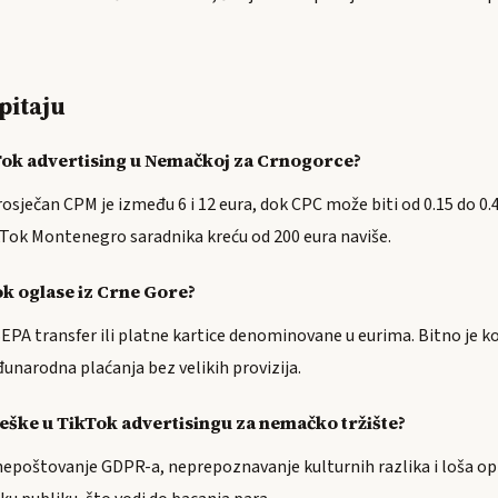
pitaju
Tok advertising u Nemačkoj za Crnogorce?
 prosječan CPM je između 6 i 12 eura, dok CPC može biti od 0.15 do 0.
Tok Montenegro saradnika kreću od 200 eura naviše.
ok oglase iz Crne Gore?
SEPA transfer ili platne kartice denominovane u eurima. Bitno je k
unarodna plaćanja bez velikih provizija.
eške u TikTok advertisingu za nemačko tržište?
nepoštovanje GDPR-a, neprepoznavanje kulturnih razlika i loša op