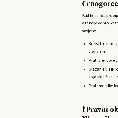
Crnogorc
Kad hoćeš da probij
agencije dobro pozn
savjeta:
Koristi lokalne 
transfere.
Prati trendove u
Ulaganje u TikTo
koja uključuje i
Prati metrike k
❗ Pravni o