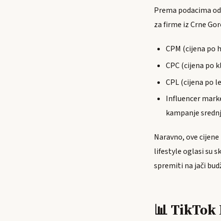
Prema podacima od 20
za firme iz Crne Go
CPM (cijena po h
CPC (cijena po kl
CPL (cijena po l
Influencer mark
kampanje sredn
Naravno, ove cijene 
lifestyle oglasi su 
spremiti na jači bud
📊 TikTok 