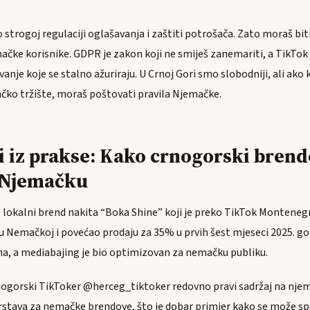
strogoj regulaciji oglašavanja i zaštiti potrošača. Zato moraš bi
ačke korisnike. GDPR je zakon koji ne smiješ zanemariti, a TikTo
anje koje se stalno ažuriraju. U Crnoj Gori smo slobodniji, ali ako 
čko tržište, moraš poštovati pravila Njemačke.
i iz prakse: Kako crnogorski brend
 Njemačku
e lokalni brend nakita “Boka Shine” koji je preko TikTok Monteneg
 Nemačkoj i povećao prodaju za 35% u prvih šest mjeseci 2025. god
ima, a mediabajing je bio optimizovan za nemačku publiku.
ogorski TikToker @herceg_tiktoker redovno pravi sadržaj na njem
stava za nemačke brendove, što je dobar primjer kako se može spo