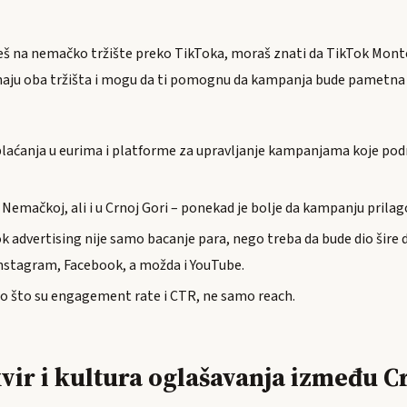
e
eš na nemačko tržište preko TikToka, moraš znati da TikTok Monte
aju oba tržišta i mogu da ti pomognu da kampanja bude pametna i 
plaćanja u eurima i platforme za upravljanje kampanjama koje pod
 Nemačkoj, ali i u Crnoj Gori – ponekad je bolje da kampanju prilag
k advertising nije samo bacanje para, nego treba da bude dio šire d
 Instagram, Facebook, a možda i YouTube.
ao što su engagement rate i CTR, ne samo reach.
kvir i kultura oglašavanja između C