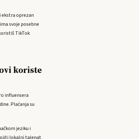
ti ekstra oprezan
k ima svoje posebne
koristiš TikTok
ovi koriste
ro influensera
ine. Plaćanja su
ačkom jeziku i
jiti lokalni talenat