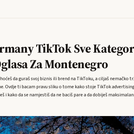
rmany TikTok Sve Kategor
Oglasa Za Montenegro
i hoćeš da guraš svoj biznis ili brend na TikToku, a ciljaš nemačko t
ne. Ovdje ti bacam pravu sliku o tome kako stoje TikTok advertisi
š i kako da se namjestiš da ne baciš pare a da dobiješ maksimalan.