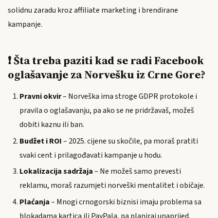
solidnu zaradu kroz affiliate marketing i brendirane
kampanje.
❗ Šta treba paziti kad se radi Facebook
oglašavanje za Norvešku iz Crne Gore?
Pravni okvir
– Norveška ima stroge GDPR protokole i
pravila o oglašavanju, pa ako se ne pridržavaš, možeš
dobiti kaznu ili ban.
Budžet i ROI
– 2025. cijene su skočile, pa moraš pratiti
svaki cent i prilagođavati kampanje u hodu.
Lokalizacija sadržaja
– Ne možeš samo prevesti
reklamu, moraš razumjeti norveški mentalitet i običaje.
Plaćanja
– Mnogi crnogorski biznisi imaju problema sa
blokadama kartica ili PayPala, pa planiraj unaprijed.