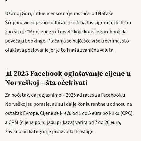
U Crnoj Gori, influencer scena je rastuća: od Nataše
Šćepanović koja vuče odličan reach na Instagramu, do firmi
kao što je “Montenegro Travel” koje koriste Facebook da
povećaju bookinge. Plaćanja se najčešće vrše u evrima, što
olakšava poslovanje jer je to i naša zvanična valuta.
📊 2025 Facebook oglašavanje cijene u
Norveškoj – šta očekivati
Za početak, da razjasnimo – 2025 ad rates za Facebook u
Norveškoj su porasle, ali su i dalje konkurentne u odnosu na
ostatak Evrope. Cijene se kreću od 1 do 5 eura po kliku (CPC),
a CPM (cijena po hiljadu prikaza) varira od 7 do 20 eura,
zavisno od kategorije proizvoda ili usluge.