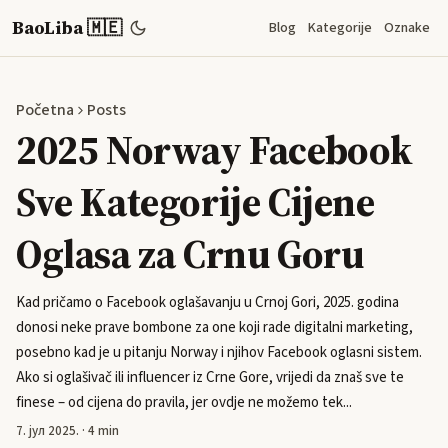
BaoLiba 🇲🇪
Blog
Kategorije
Oznake
Početna
Posts
2025 Norway Facebook
Sve Kategorije Cijene
Oglasa za Crnu Goru
Kad pričamo o Facebook oglašavanju u Crnoj Gori, 2025. godina
donosi neke prave bombone za one koji rade digitalni marketing,
posebno kad je u pitanju Norway i njihov Facebook oglasni sistem.
Ako si oglašivač ili influencer iz Crne Gore, vrijedi da znaš sve te
finese – od cijena do pravila, jer ovdje ne možemo tek...
7. јул 2025.
·
4 min