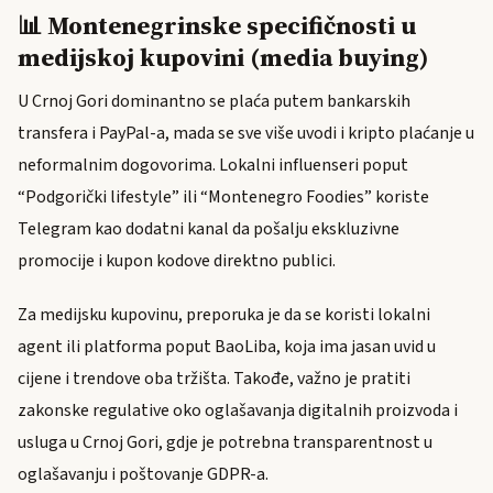
📊 Montenegrinske specifičnosti u
medijskoj kupovini (media buying)
U Crnoj Gori dominantno se plaća putem bankarskih
transfera i PayPal-a, mada se sve više uvodi i kripto plaćanje u
neformalnim dogovorima. Lokalni influenseri poput
“Podgorički lifestyle” ili “Montenegro Foodies” koriste
Telegram kao dodatni kanal da pošalju ekskluzivne
promocije i kupon kodove direktno publici.
Za medijsku kupovinu, preporuka je da se koristi lokalni
agent ili platforma poput BaoLiba, koja ima jasan uvid u
cijene i trendove oba tržišta. Takođe, važno je pratiti
zakonske regulative oko oglašavanja digitalnih proizvoda i
usluga u Crnoj Gori, gdje je potrebna transparentnost u
oglašavanju i poštovanje GDPR-a.