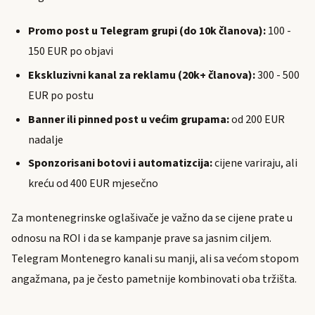
Promo post u Telegram grupi (do 10k članova):
100 -
150 EUR po objavi
Ekskluzivni kanal za reklamu (20k+ članova):
300 - 500
EUR po postu
Banner ili pinned post u većim grupama:
od 200 EUR
nadalje
Sponzorisani botovi i automatizcija:
cijene variraju, ali
kreću od 400 EUR mjesečno
Za montenegrinske oglašivače je važno da se cijene prate u
odnosu na ROI i da se kampanje prave sa jasnim ciljem.
Telegram Montenegro kanali su manji, ali sa većom stopom
angažmana, pa je često pametnije kombinovati oba tržišta.