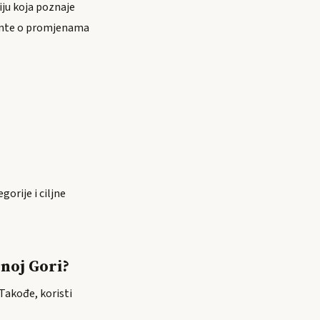
iju koja poznaje
jente o promjenama
gorije i ciljne
noj Gori?
 Takođe, koristi