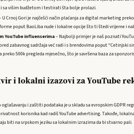
 sa višim budžetom i testirati šta bolje prolazi.
 U Crnoj Gori je najčešći način plaćanja za digital marketing preko
tforme poput BaoLiba nude i lokalne opcije što ti štedi vrijeme i na
nim YouTube influenserima
– Najbolji primjer je naš poznati YouTu
ored zabavnog sadržaja već radi i s brendovima poput “Cetinjski sir”
a preko 500k pregleda mjesečno, što je savršena baza za sponzor
kvir i lokalni izazovi za YouTube r
o oglašavanju i zaštiti podataka je u skladu sa evropskim GDPR reg
rivatnost korisnika kad radiš YouTube advertising. Takođe, lokalna 
ju biti na srpskom jeziku sa lokalnim izrazima da bi stvarno pali.