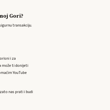
rnoj Gori?
sigurnu transakciju.
risni i za
 može ti donijeti
 domaćim YouTube
ato nas prati i budi