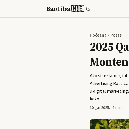
BaoLiba 🇲🇪
Početna
Posts
2025 Qa
Montene
Ako si reklamer, inf
Advertising Rate Car
u digital marketingu
kako...
10. јун 2025.
·
4 min