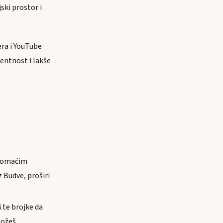
ki prostor i
era i YouTube
rentnost i lakše
 domaćim
z Budve, proširi
i te brojke da
možeš