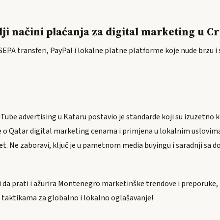
lji načini plaćanja za digital marketing u C
SEPA transferi, PayPal i lokalne platne platforme koje nude brzu i 
Tube advertising u Kataru postavio je standarde koji su izuzetno ko
o Qatar digital marketing cenama i primjena u lokalnim uslovima
met. Ne zaboravi, ključ je u pametnom media buyingu i saradnji sa
 da prati i ažurira Montenegro marketinške trendove i preporuke, z
m taktikama za globalno i lokalno oglašavanje!