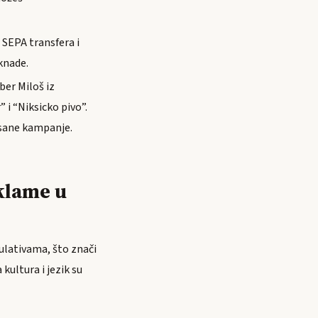
 SEPA transfera i
knade.
ber Miloš iz
 i “Niksicko pivo”.
isane kampanje.
eklame u
ulativama, što znači
kultura i jezik su