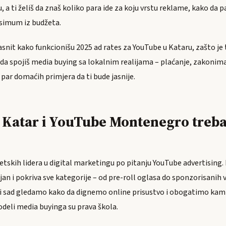
, a ti želiš da znaš koliko para ide za koju vrstu reklame, kako da 
simum iz budžeta.
bjasnit kako funkcionišu 2025 ad rates za YouTube u Kataru, zašto je
da spojiš media buying sa lokalnim realijama – plaćanje, zakonima
 par domaćih primjera da ti bude jasnije.
e Katar i YouTube Montenegro treb
jetskih lidera u digital marketingu po pitanju YouTube advertising.
jan i pokriva sve kategorije – od pre-roll oglasa do sponzorisanih v
oji sad gledamo kako da dignemo online prisustvo i obogatimo kam
odeli media buyinga su prava škola.