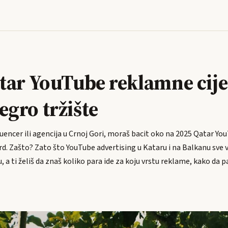
tar YouTube reklamne cije
gro tržište
luencer ili agencija u Crnoj Gori, moraš bacit oko na 2025 Qatar Y
d. Zašto? Zato što YouTube advertising u Kataru i na Balkanu sve v
, a ti želiš da znaš koliko para ide za koju vrstu reklame, kako da 