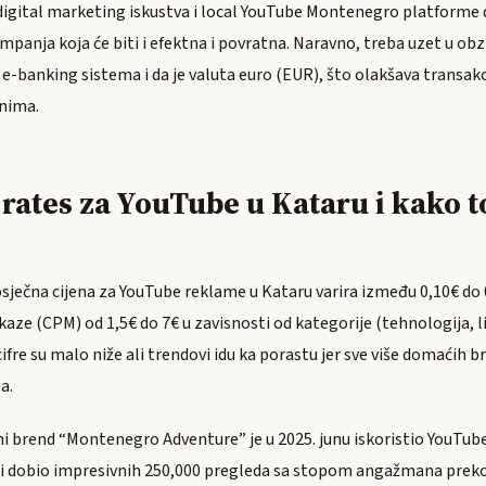
igital marketing iskustva i local YouTube Montenegro platforme 
mpanja koja će biti i efektna i povratna. Naravno, treba uzet u obz
 e-banking sistema i da je valuta euro (EUR), što olakšava transakc
nima.
 rates za YouTube u Kataru i kako t
osječna cijena za YouTube reklame u Kataru varira između 0,10€ do 
ikaze (CPM) od 1,5€ do 7€ u zavisnosti od kategorije (tehnologija, lif
ifre su malo niže ali trendovi idu ka porastu jer sve više domaćih
a.
lni brend “Montenegro Adventure” je u 2025. junu iskoristio YouTub
i dobio impresivnih 250,000 pregleda sa stopom angažmana prek