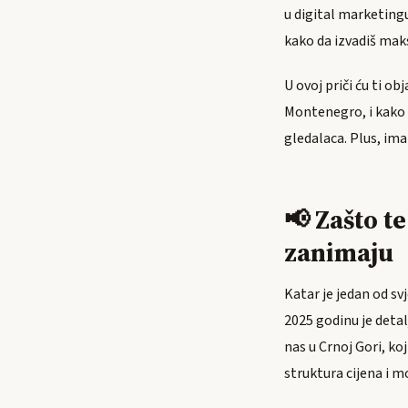
u digital marketingu
kako da izvadiš mak
U ovoj priči ću ti o
Montenegro, i kako 
gledalaca. Plus, ima
📢 Zašto t
zanimaju
Katar je jedan od sv
2025 godinu je detal
nas u Crnoj Gori, k
struktura cijena i m