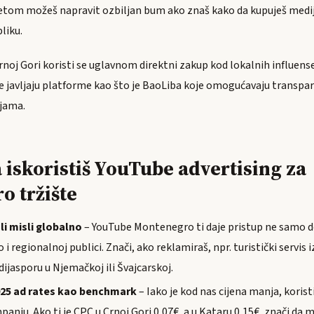
etom možeš napravit ozbiljan bum ako znaš kako da kupuješ medijs
liku.
rnoj Gori koristi se uglavnom direktni zakup kod lokalnih influens
 se javljaju platforme kao što je BaoLiba koje omogućavaju transpa
jama.
 iskoristiš YouTube advertising za
o tržište
ali misli globalno
– YouTube Montenegro ti daje pristup ne samo
 regionalnoj publici. Znači, ako reklamiraš, npr. turistički servis i
 dijasporu u Njemačkoj ili Švajcarskoj.
2025 ad rates kao benchmark
– Iako je kod nas cijena manja, korist
anju. Ako ti je CPC u Crnoj Gori 0,07€, a u Kataru 0,15€, znači da 