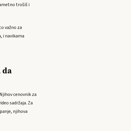
pametno trošiš i
 to važno za
, i navikama
a da
 Njihov cenovnik za
ideo sadržaja. Za
panje, njihova