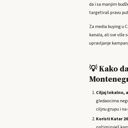
da i sa manjim budž
targetiraš pravu pub
Za media buying u C
kanala, ali sve više
upravljanje kampan
💡 Kako da
Montenegr
Ciljaj lokalno, 
gledaocima nego i
ciljnu grupu i na
Koristi Katar 
optimizuješ kamp