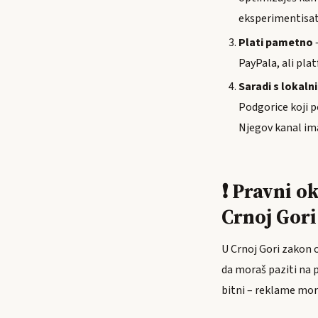
eksperimentisati
Plati pametno
–
PayPala, ali pla
Saradi s lokal
Podgorice koji p
Njegov kanal im
❗ Pravni o
Crnoj Gori
U Crnoj Gori zakon 
da moraš paziti na p
bitni – reklame mora