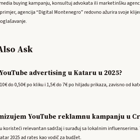
 media buying kampanju, konsultuj advokata ili marketinšku agenc
 primjer, agencija “Digital Montenegro” redovno ažurira svoje kli
 oglašavanje.
Also Ask
 YouTube advertising u Kataru u 2025?
10€ do 0,50€ po kliku i 1,5€ do 7€ po hiljadu prikaza, zavisno od kate
imizujem YouTube reklamnu kampanju u Cr
ku koristeći relevantan sadržaj i surađuj sa lokalnim influenserima.
Katar 2025 ad rates kao vodič za budžet.