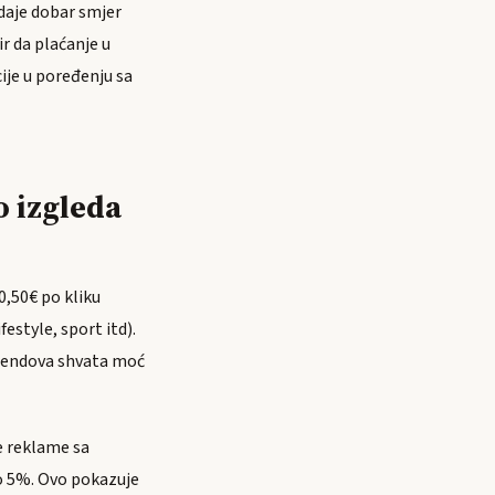
daje dobar smjer
ir da plaćanje u
ije u poređenju sa
o izgleda
0,50€ po kliku
estyle, sport itd).
 brendova shvata moć
e reklame sa
o 5%. Ovo pokazuje