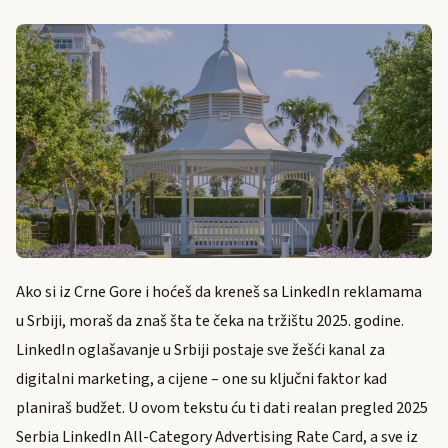
Ako si iz Crne Gore i hoćeš da kreneš sa LinkedIn reklamama
u Srbiji, moraš da znaš šta te čeka na tržištu 2025. godine.
LinkedIn oglašavanje u Srbiji postaje sve žešći kanal za
digitalni marketing, a cijene – one su ključni faktor kad
planiraš budžet. U ovom tekstu ću ti dati realan pregled 2025
Serbia LinkedIn All-Category Advertising Rate Card, a sve iz