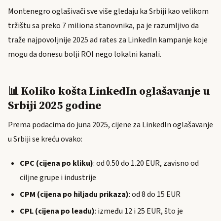
Montenegro oglašivači sve više gledaju ka Srbiji kao velikom
tržištu sa preko 7 miliona stanovnika, pa je razumljivo da
traže najpovoljnije 2025 ad rates za LinkedIn kampanje koje
mogu da donesu bolji ROI nego lokalni kanali.
📊 Koliko košta LinkedIn oglašavanje u
Srbiji 2025 godine
Prema podacima do juna 2025, cijene za LinkedIn oglašavanje
u Srbiji se kreću ovako:
CPC (cijena po kliku)
: od 0.50 do 1.20 EUR, zavisno od
ciljne grupe i industrije
CPM (cijena po hiljadu prikaza)
: od 8 do 15 EUR
CPL (cijena po leadu)
: između 12 i 25 EUR, što je