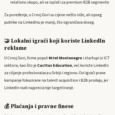
relativno skupo, ali se isplati za premium B2B segmente
Za poređenje, u Crnoj Gori su cijene nešto niže, ali opseg
publike na LinkedInu je manji, što ograničava doseg.
🤝 Lokalni igrači koji koriste LinkedIn
reklame
U Crnoj Gori, firme poput
M:tel Montenegro
i startupi iz ICT
sektora, kao što je
Cacttus Education
, već koriste LinkedIn
za ciljanje profesionalaca u Srbiji i regionu. Ovi igrači prave
kampanje fokusirane na talent acquisition i B2B prodaju, jer
LinkedIn nudi najpreciznije targetiranje.
💰 Plaćanja i pravne finese