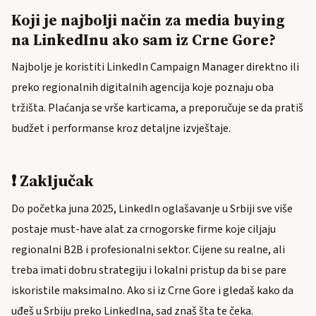
Koji je najbolji način za media buying
na LinkedInu ako sam iz Crne Gore?
Najbolje je koristiti LinkedIn Campaign Manager direktno ili
preko regionalnih digitalnih agencija koje poznaju oba
tržišta. Plaćanja se vrše karticama, a preporučuje se da pratiš
budžet i performanse kroz detaljne izvještaje.
❗ Zaključak
Do početka juna 2025, LinkedIn oglašavanje u Srbiji sve više
postaje must-have alat za crnogorske firme koje ciljaju
regionalni B2B i profesionalni sektor. Cijene su realne, ali
treba imati dobru strategiju i lokalni pristup da bi se pare
iskoristile maksimalno. Ako si iz Crne Gore i gledaš kako da
uđeš u Srbiju preko LinkedIna, sad znaš šta te čeka.