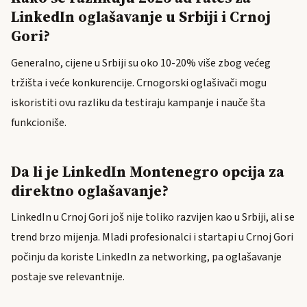
LinkedIn oglašavanje u Srbiji i Crnoj
Gori?
Generalno, cijene u Srbiji su oko 10-20% više zbog većeg
tržišta i veće konkurencije. Crnogorski oglašivači mogu
iskoristiti ovu razliku da testiraju kampanje i nauče šta
funkcioniše.
Da li je LinkedIn Montenegro opcija za
direktno oglašavanje?
LinkedIn u Crnoj Gori još nije toliko razvijen kao u Srbiji, ali se
trend brzo mijenja. Mladi profesionalci i startapi u Crnoj Gori
počinju da koriste LinkedIn za networking, pa oglašavanje
postaje sve relevantnije.