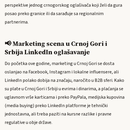
perspektive jednog crnogorskog oglašivača koji želi da gura
posao preko granice ili da sarađuje sa regionalnim
partnerima.
📢 Marketing scena u Crnoj Gori i
Srbija LinkedIn oglašavanje
Do početka ove godine, marketing u Crnoj Gori se dosta
oslanjao na Facebook, Instagram i lokalne influensere, ali
LinkedIn polako dobija na značaju, naročito u B2B sferi. Kako
su plate u Crnoj Gori i Srbiji u evrima i dinarima, a plaćanja se
uglavnom vrše karticama i preko PayPala, medijska kupovina
(media buying) preko LinkedIn platforme je tehnički
jednostavna, ali treba paziti na kursne razlike i pravne
regulative u obje države.