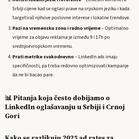
Srbiji cijene kad se oglasi prave na srpskom jeziku i kada
targetiraš njihove poslovne interese i lokalne trendove.
Pazi na vremensku zonu i radno vrijeme
– Optimalno
vrijeme za objavu reklama je između 9 i 17h po
srednjoevropskom vremenu.
Prati metrike svakodnevno
– LinkedIn ads imaju
specifičnosti, pa treba redovno optimizovati kampanje
da ne bi bacao pare.
📊 Pitanja koja često dobijamo o
LinkedIn oglašavanju u Srbiji i Crnoj
Gori
Kako se razlikuju 2025 ad rates za