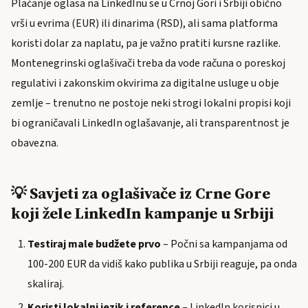
Plaćanje oglasa na LinkedInu se u Crnoj Gori i Srbiji obično
vrši u evrima (EUR) ili dinarima (RSD), ali sama platforma
koristi dolar za naplatu, pa je važno pratiti kursne razlike.
Montenegrinski oglašivači treba da vode računa o poreskoj
regulativi i zakonskim okvirima za digitalne usluge u obje
zemlje – trenutno ne postoje neki strogi lokalni propisi koji
bi ograničavali LinkedIn oglašavanje, ali transparentnost je
obavezna.
💡 Savjeti za oglašivače iz Crne Gore
koji žele LinkedIn kampanje u Srbiji
Testiraj male budžete prvo
– Počni sa kampanjama od
100-200 EUR da vidiš kako publika u Srbiji reaguje, pa onda
skaliraj.
Koristi lokalni jezik i reference
– LinkedIn korisnici u