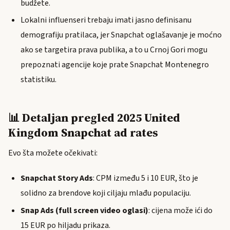
budžete.
Lokalni influenseri trebaju imati jasno definisanu
demografiju pratilaca, jer Snapchat oglašavanje je moćno
ako se targetira prava publika, a to u Crnoj Gori mogu
prepoznati agencije koje prate Snapchat Montenegro
statistiku.
📊 Detaljan pregled 2025 United
Kingdom Snapchat ad rates
Evo šta možete očekivati:
Snapchat Story Ads
: CPM između 5 i 10 EUR, što je
solidno za brendove koji ciljaju mlađu populaciju.
Snap Ads (full screen video oglasi)
: cijena može ići do
15 EUR po hiljadu prikaza.