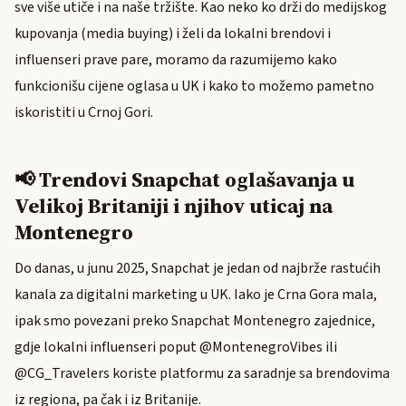
sve više utiče i na naše tržište. Kao neko ko drži do medijskog
kupovanja (media buying) i želi da lokalni brendovi i
influenseri prave pare, moramo da razumijemo kako
funkcionišu cijene oglasa u UK i kako to možemo pametno
iskoristiti u Crnoj Gori.
📢 Trendovi Snapchat oglašavanja u
Velikoj Britaniji i njihov uticaj na
Montenegro
Do danas, u junu 2025, Snapchat je jedan od najbrže rastućih
kanala za digitalni marketing u UK. Iako je Crna Gora mala,
ipak smo povezani preko Snapchat Montenegro zajednice,
gdje lokalni influenseri poput @MontenegroVibes ili
@CG_Travelers koriste platformu za saradnje sa brendovima
iz regiona, pa čak i iz Britanije.