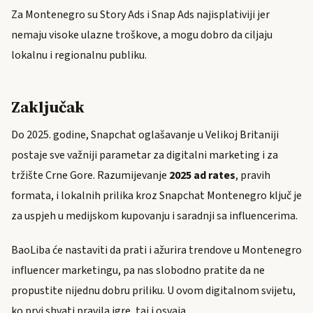
Za Montenegro su Story Ads i Snap Ads najisplativiji jer
nemaju visoke ulazne troškove, a mogu dobro da ciljaju
lokalnu i regionalnu publiku.
Zaključak
Do 2025. godine, Snapchat oglašavanje u Velikoj Britaniji
postaje sve važniji parametar za digitalni marketing i za
tržište Crne Gore. Razumijevanje
2025 ad rates
, pravih
formata, i lokalnih prilika kroz Snapchat Montenegro ključ je
za uspjeh u medijskom kupovanju i saradnji sa influencerima.
BaoLiba će nastaviti da prati i ažurira trendove u Montenegro
influencer marketingu, pa nas slobodno pratite da ne
propustite nijednu dobru priliku. U ovom digitalnom svijetu,
ko prvi shvati pravila igre, taj i osvaja.