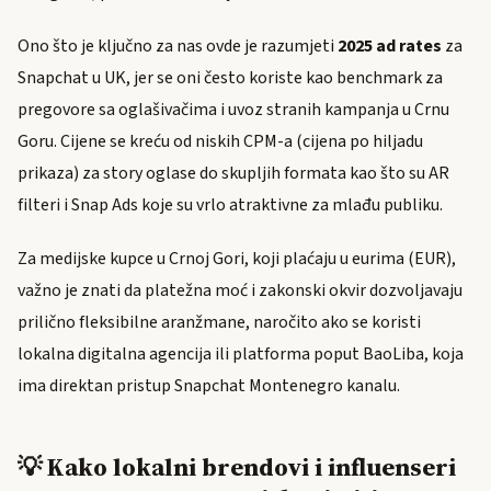
Ono što je ključno za nas ovde je razumjeti
2025 ad rates
za
Snapchat u UK, jer se oni često koriste kao benchmark za
pregovore sa oglašivačima i uvoz stranih kampanja u Crnu
Goru. Cijene se kreću od niskih CPM-a (cijena po hiljadu
prikaza) za story oglase do skupljih formata kao što su AR
filteri i Snap Ads koje su vrlo atraktivne za mlađu publiku.
Za medijske kupce u Crnoj Gori, koji plaćaju u eurima (EUR),
važno je znati da platežna moć i zakonski okvir dozvoljavaju
prilično fleksibilne aranžmane, naročito ako se koristi
lokalna digitalna agencija ili platforma poput BaoLiba, koja
ima direktan pristup Snapchat Montenegro kanalu.
💡 Kako lokalni brendovi i influenseri