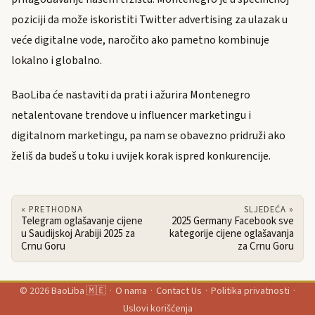
poziciji da može iskoristiti Twitter advertising za ulazak u
veće digitalne vode, naročito ako pametno kombinuje
lokalno i globalno.
BaoLiba će nastaviti da prati i ažurira Montenegro
netalentovane trendove u influencer marketingu i
digitalnom marketingu, pa nam se obavezno pridruži ako
želiš da budeš u toku i uvijek korak ispred konkurencije.
« PRETHODNA
SLJEDEĆA »
Telegram oglašavanje cijene
2025 Germany Facebook sve
u Saudijskoj Arabiji 2025 za
kategorije cijene oglašavanja
Crnu Goru
za Crnu Goru
© 2026
BaoLiba 🇲🇪
·
O nama
·
Contact Us
·
Politika privatnosti
·
Uslovi korišćenja