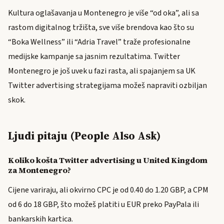
Kultura oglašavanja u Montenegro je više “od oka”, ali sa
rastom digitalnog tržišta, sve više brendova kao što su
“Boka Wellness” ili “Adria Travel” traže profesionalne
medijske kampanje sa jasnim rezultatima. Twitter
Montenegro je još uvek u fazi rasta, ali spajanjem sa UK
Twitter advertising strategijama možeš napraviti ozbiljan
skok.
Ljudi pitaju (People Also Ask)
Koliko košta Twitter advertising u United Kingdom
za Montenegro?
Cijene variraju, ali okvirno CPC je od 0.40 do 1.20 GBP, a CPM
od 6 do 18 GBP, što možeš platiti u EUR preko PayPala ili
bankarskih kartica.