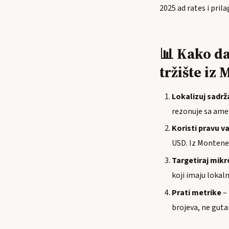
2025 ad rates i pril
📊 Kako da
tržište iz
Lokalizuj sadrž
rezonuje sa amer
Koristi pravu v
USD. Iz Monteneg
Targetiraj mikr
koji imaju lokaln
Prati metrike
– 
brojeva, ne guta