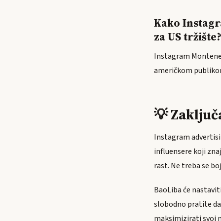
Kako Instag
za US tržište
Instagram Montenegr
američkom publikom
💡 Zaključ
Instagram advertisin
influensere koji zna
rast. Ne treba se bo
BaoLiba će nastaviti
slobodno pratite da
maksimizirati svoj 