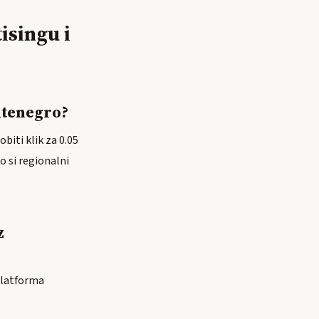
isingu i
ntenegro?
biti klik za 0.05
o si regionalni
z
 platforma