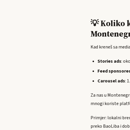
💡 Koliko 
Montenegr
Kad kreneš sa media 
Stories ads
: ok
Feed sponsore
Carousel ads
: 
Za nas u Montenegro,
mnogi koriste plat
Primjer: lokalni br
preko BaoLiba i dobi