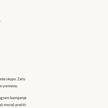
a
leda skupo. Zato
om vremenu.
stagram kampanje
ali moraš pratiti