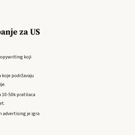
anje za US
opywriting koji
a koje podržavaju
je.
 10-50k pratilaca
et.
 advertising je igra