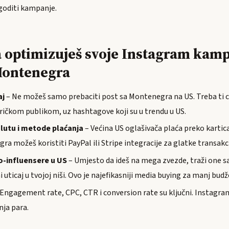
agoditi kampanje.
 optimizuješ svoje Instagram kamp
 Montenegra
aj
– Ne možeš samo prebaciti post sa Montenegra na US. Treba ti c
ičkom publikom, uz hashtagove koji su u trendu u US.
alutu i metode plaćanja
– Većina US oglašivača plaća preko kartic
ra možeš koristiti PayPal ili Stripe integracije za glatke transakci
o-influensere u US
– Umjesto da ideš na mega zvezde, traži one sa
i uticaj u tvojoj niši. Ovo je najefikasniji media buying za manj budž
Engagement rate, CPC, CTR i conversion rate su ključni. Instagram
nja para.