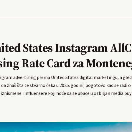
ited States Instagram All
sing Rate Card za Monten
tagram advertising prema United States digital marketingu, a gled
a znaš šta te stvarno čeka u 2025. godini, pogotovo kad se radi o 
biznismene i influensere koji hoće da se ubace u ozbiljan media b