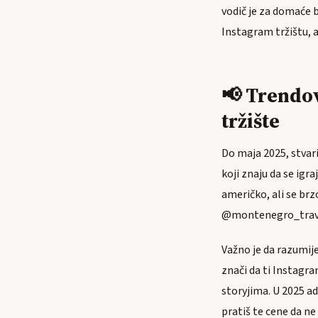
vodič je za domaće 
Instagram tržištu, a
📢 Trendov
tržište
Do maja 2025, stvar
koji znaju da se igr
američko, ali se brz
@montenegro_travel_
Važno je da razumij
znači da ti Instagr
storyjima. U 2025 ad 
pratiš te cene da ne 