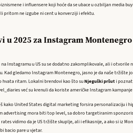
biznismene i influensere koji hoće da se ubace u ozbiljan media b
li pritom ne izgube ni cent u konverziji i efektu.
i u 2025 za Instagram Montenegro 
i na Instagramu u US su se dodatno zakomplikovale, ali i otvorile 
aju. Kad gledamo Instagram Montenegro, jasno je da naše tržište jo
o hvata ritam. Lokalni brendovi kao što su
Njeguški pršut
i poznat
diaries već su krenuli da koriste američke Instagram kampanje z
eš kako United States digital marketing forsira personalizaciju i 
am advertising mora biti top level, sa dobro targetiranim sponzor
rates vidimo da je US tržište skuplje, ali i efikasnije, a ako si iz 
bi bacio pare u vjetar.