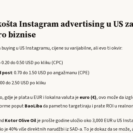
košta Instagram advertising u US z
o biznise
buying u US Instagramu, cijene su varijabilne, ali evo ti okvir:
o 0.20 do 0.50 USD po kliku (CPC)
d post
: 0.70 do 1.50 USD po angažmanu (CPE)
1.00 do 2.50 USD po kliku
 gdje je plata u EUR i lokalna valuta je
euro (€)
, ovo može da izg
forme poput
BaoLiba
da pametno targetiraju i prate ROI u realn
end
Kotor Olive Oil
je prošle godine uložio oko 3,000 EUR u US In
o je 40% više direktnih narudžbi iz SAD-a. To je dokaz da se može, 