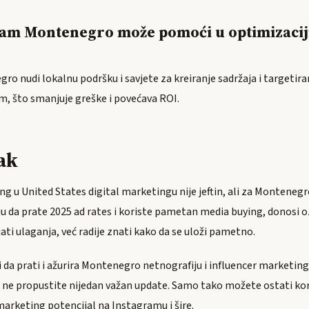
ram Montenegro može pomoći u optimizacij
?
o nudi lokalnu podršku i savjete za kreiranje sadržaja i targetira
, što smanjuje greške i povećava ROI.
ak
g u United States digital marketingu nije jeftin, ali za Montenegro
ju da prate 2025 ad rates i koriste pametan media buying, donosi oz
jati ulaganja, već radije znati kako da se uloži pametno.
 da prati i ažurira Montenegro netnografiju i influencer marketin
 ne propustite nijedan važan update. Samo tako možete ostati kor
marketing potencijal na Instagramu i šire.