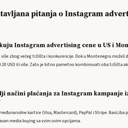
stavljana pitanja o Instagram advert
ikuju Instagram advertising cene u US i Mo
 više zbog većeg tržišta i konkurencije. Dok u Montenegru možeš do
0.20 USD ili više. Zato je bitno pametno kombinovati oba tržišta ak
lji načini plaćanja za Instagram kampanje i
?
 međunarodne kartice (Visa, Mastercard), PayPal i Stripe. BaoLiba
van media buying sa svim ovim opcijama.