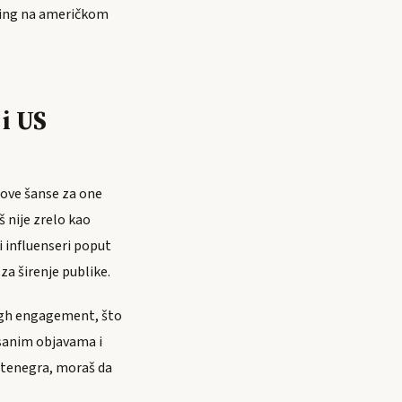
uying na američkom
i US
nove šanse za one
š nije zrelo kao
i influenseri poput
a širenje publike.
high engagement, što
isanim objavama i
Montenegra, moraš da