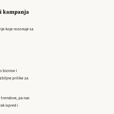
i kampanja
nje koje rezonuje sa
 biznise i
biljne prilike za
g trendove, pa nas
ak ispred i