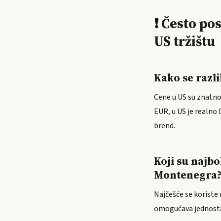
❗ Često po
US tržištu
Kako se razl
Cene u US su znatno
EUR, u US je realno 
brend.
Koji su najbo
Montenegra
Najčešće se koriste
omogućava jednosta