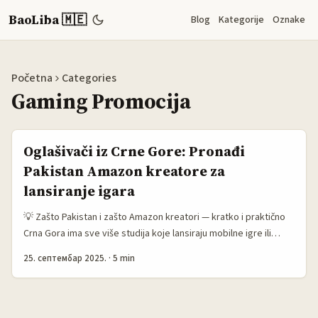
BaoLiba 🇲🇪
Blog
Kategorije
Oznake
Početna
Categories
Gaming Promocija
Oglašivači iz Crne Gore: Pronađi
Pakistan Amazon kreatore za
lansiranje igara
💡 Zašto Pakistan i zašto Amazon kreatori — kratko i praktično
Crna Gora ima sve više studija koje lansiraju mobilne igre ili
lokalizovane verzije. Ako ciljaš šire tržište i tražiš jeftiniji CPM sa
25. септембар 2025.
·
5 min
dobrim engagementom, Pakistan je često underrated izvor
kreativnih, glasnih i satiričnih kreatora koji dobro prenose
casual i hypercasual igre. Amazon Creator platforma u Pakistanu
ima specifičnu prednost: kreatori redovno kombinuju unboxing,