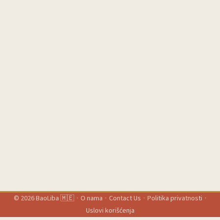
gameplay i konverziju kroz affiliate linkove — idealno za
performance-driven lansiranje mobilne igre. ...
© 2026
BaoLiba 🇲🇪
·
O nama
·
Contact Us
·
Politika privatnosti
·
Uslovi korišćenja