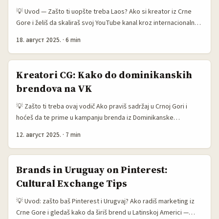
mogućnosti za privatne, viralne reakcije koje standardni feed
💡 Uvod — Zašto ti uopšte treba Laos? Ako si kreator iz Crne
često ne može da kupi. ...
Gore i želiš da skaliraš svoj YouTube kanal kroz internacionalne
saradnje, Laos možda zvuči kao neobičan izbor — ali ima logike.
18. август 2025.
·
6 min
Malo tržište, radozniva publika i brendovi koji traže pristupačne
recenzije znače da možeš ući u dobre pregovore i osvojiti
ekskluzivnost prije nego što veći influenseri primjete priliku.
Kreatori CG: Kako do dominikanskih
Glavni problem je kako doći do tih brendova: mnogi nemaju
brendova na VK
jasan PR odjel, koriste lokalne distributere, ili su aktivniji na
Facebook-u/TikTok-u nego na globalnim kanalima. Dobar
💡 Zašto ti treba ovaj vodič Ako praviš sadržaj u Crnoj Gori i
outreach zahtijeva kombinaciju istraživanja, kulture
hoćeš da te prime u kampanju brenda iz Dominikanske
komunikacije i praktičnih taktika — ne masovno slanje DM-ova,
Republike preko vkontakte — znaš da to nije “pošalji DM i čekaj”.
već ciljano građenje povjerenja. ...
12. август 2025.
·
7 min
Potrebna ti je strategija: razumevanje kako dominikanski
brendovi komuniciraju, koje su im prioritete u performansama i
kako da tvoj pitch izgleda kao instant prilika, ne spam. Tržište
Brands in Uruguay on Pinterest:
brendova u Latinskoj Americi i Karibima sve više eksperimentiše
Cultural Exchange Tips
s podacima i shoppable iskustvima (pogledaj primjer Mondelez
koji je povezao CTV oglase s add-to-cart funkcionalnošću kako
💡 Uvod: zašto baš Pinterest i Urugvaj? Ako radiš marketing iz
bi mjerili rezultate), pa kada kontaktiraš brend iz Dominikane
Crne Gore i gledaš kako da širiš brend u Latinskoj Americi —