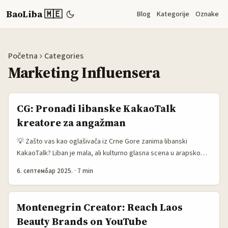
BaoLiba 🇲🇪
Blog
Kategorije
Oznake
Početna
Categories
Marketing Influensera
CG: Pronađi libanske KakaoTalk
kreatore za angažman
💡 Zašto vas kao oglašivača iz Crne Gore zanima libanski
KakaoTalk? Liban je mala, ali kulturno glasna scena u arapskom
svetu — i kreatori iz Bejruta često su odlični za regionalne
6. септембар 2025.
·
7 min
kampanje zbog dvosmerne sposobnosti da pričaju lokalno i
arapski standardom. Ako planirate engagement‑prvo kampanje
(komentari, diskusije u grupama, izazovi u chatovima),
Montenegrin Creator: Reach Laos
KakaoTalk može zvučati neočekivano — ali ima prednosti:
Beauty Brands on YouTube
direktnu komunikaciju, visoku stopu otvaranja poruka i