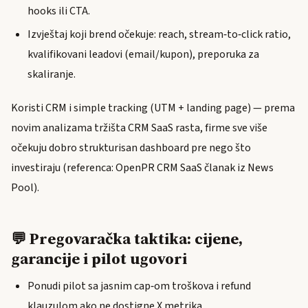
hooks ili CTA.
Izvještaj koji brend očekuje: reach, stream‑to‑click ratio,
kvalifikovani leadovi (email/kupon), preporuka za
skaliranje.
Koristi CRM i simple tracking (UTM + landing page) — prema
novim analizama tržišta CRM SaaS rasta, firme sve više
očekuju dobro strukturisan dashboard pre nego što
investiraju (referenca: OpenPR CRM SaaS članak iz News
Pool).
💬 Pregovaračka taktika: cijene,
garancije i pilot ugovori
Ponudi pilot sa jasnim cap‑om troškova i refund
klauzulom ako ne dostigne X metrika.