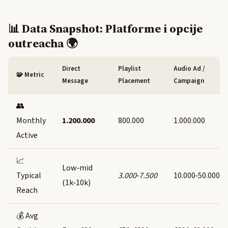
📊 Data Snapshot: Platforme i opcije
outreacha 🌍
Direct
Playlist
Audio Ad /
🧩 Metric
Message
Placement
Campaign
👥
Monthly
1.200.000
800.000
1.000.000
Active
📈
Low‑mid
Typical
3.000‑7.500
10.000‑50.000
(1k‑10k)
Reach
💰 Avg