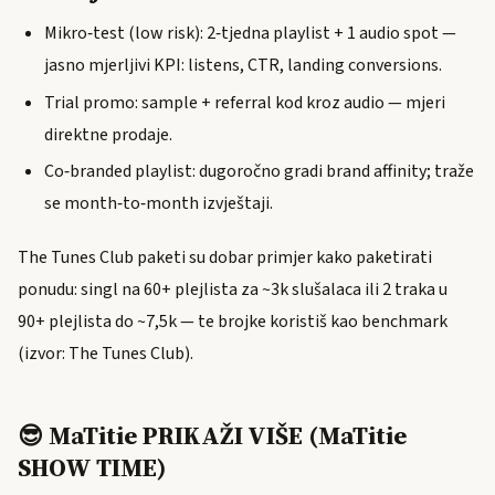
Mikro‑test (low risk): 2‑tjedna playlist + 1 audio spot —
jasno mjerljivi KPI: listens, CTR, landing conversions.
Trial promo: sample + referral kod kroz audio — mjeri
direktne prodaje.
Co‑branded playlist: dugoročno gradi brand affinity; traže
se month‑to‑month izvještaji.
The Tunes Club paketi su dobar primjer kako paketirati
ponudu: singl na 60+ plejlista za ~3k slušalaca ili 2 traka u
90+ plejlista do ~7,5k — te brojke koristiš kao benchmark
(izvor: The Tunes Club).
😎 MaTitie PRIKAŽI VIŠE (MaTitie
SHOW TIME)