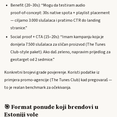
Benefit (20–30s): “Mogu da testiram audio
proof‑of‑concept: 30s native spota + playlist placement
— ciljamo 3.000 slušalaca i pratimo CTR do landing
stranice.”
Social proof + CTA (15–20s): “Imam kampanju koja je
donijela 7.500 slušalaca za sličan proizvod (The Tunes
Club-style paket). Ako daš zeleno, napravim prijedlog za
geotarget od 2 sedmice.”
Konkretni brojevi grade povjerenje. Koristi podatke iz
primjera promo‑agencije (The Tunes Club) kad pregovaraš —
to je realan benchmark za očekivanja.
🎯 Format ponude koji brendovi u
Estoniji vole