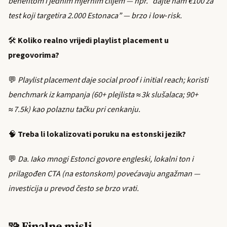
benefitom i jednim mjernim ciljem — npr. “dajte nam €100 za
test koji targetira 2.000 Estonaca” — brzo i low‑risk.
🛠️
Koliko realno vrijedi playlist placement u
pregovorima?
💬
Playlist placement daje social proof i initial reach; koristi
benchmark iz kampanja (60+ plejlista ≈3k slušalaca; 90+
≈7.5k) kao polaznu tačku pri cenkanju.
🧠
Treba li lokalizovati poruku na estonski jezik?
💬
Da. Iako mnogi Estonci govore engleski, lokalni ton i
prilagođen CTA (na estonskom) povećavaju angažman —
investicija u prevod često se brzo vrati.
🧩 Finalne misli