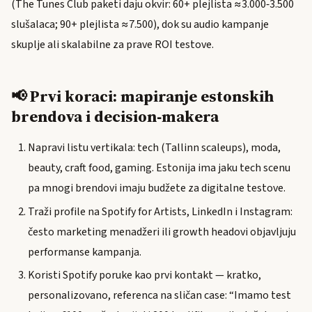
(The Tunes Club paketi daju okvir: 60+ plejlista ≈3.000‑3.500
slušalaca; 90+ plejlista ≈7.500), dok su audio kampanje
skuplje ali skalabilne za prave ROI testove.
📢 Prvi koraci: mapiranje estonskih
brendova i decision‑makera
Napravi listu vertikala: tech (Tallinn scaleups), moda,
beauty, craft food, gaming. Estonija ima jaku tech scenu
pa mnogi brendovi imaju budžete za digitalne testove.
Traži profile na Spotify for Artists, LinkedIn i Instagram:
često marketing menadžeri ili growth headovi objavljuju
performanse kampanja.
Koristi Spotify poruke kao prvi kontakt — kratko,
personalizovano, referenca na sličan case: “Imamo test