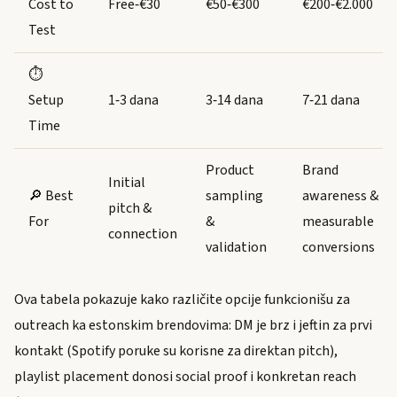
Cost to
Free‑€30
€50‑€300
€200‑€2.000
Test
⏱️
Setup
1‑3 dana
3‑14 dana
7‑21 dana
Time
Product
Brand
Initial
🔎 Best
sampling
awareness &
pitch &
For
&
measurable
connection
validation
conversions
Ova tabela pokazuje kako različite opcije funkcionišu za
outreach ka estonskim brendovima: DM je brz i jeftin za prvi
kontakt (Spotify poruke su korisne za direktan pitch),
playlist placement donosi social proof i konkretan reach