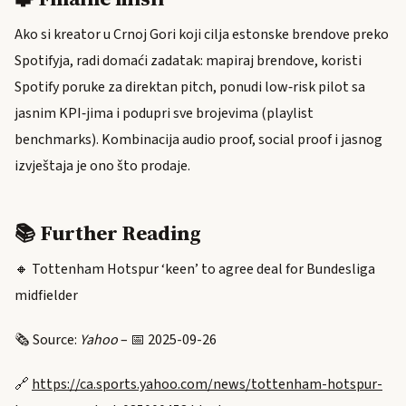
Ako si kreator u Crnoj Gori koji cilja estonske brendove preko
Spotifyja, radi domaći zadatak: mapiraj brendove, koristi
Spotify poruke za direktan pitch, ponudi low‑risk pilot sa
jasnim KPI‑jima i podupri sve brojevima (playlist
benchmarks). Kombinacija audio proof, social proof i jasnog
izvještaja je ono što prodaje.
📚 Further Reading
🔸 Tottenham Hotspur ‘keen’ to agree deal for Bundesliga
midfielder
🗞️ Source:
Yahoo
– 📅 2025-09-26
🔗
https://ca.sports.yahoo.com/news/tottenham-hotspur-