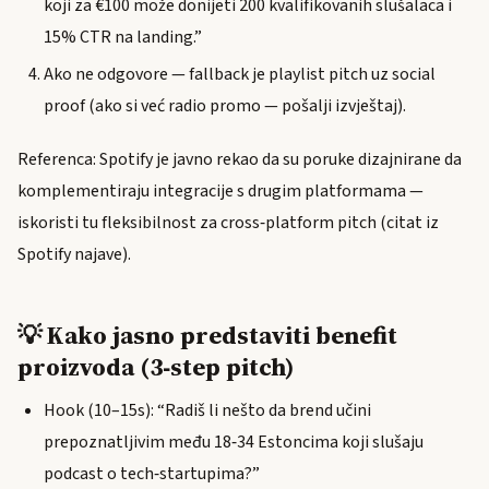
koji za €100 može donijeti 200 kvalifikovanih slušalaca i
15% CTR na landing.”
Ako ne odgovore — fallback je playlist pitch uz social
proof (ako si već radio promo — pošalji izvještaj).
Referenca: Spotify je javno rekao da su poruke dizajnirane da
komplementiraju integracije s drugim platformama —
iskoristi tu fleksibilnost za cross‑platform pitch (citat iz
Spotify najave).
💡 Kako jasno predstaviti benefit
proizvoda (3‑step pitch)
Hook (10–15s): “Radiš li nešto da brend učini
prepoznatljivim među 18‑34 Estoncima koji slušaju
podcast o tech‑startupima?”