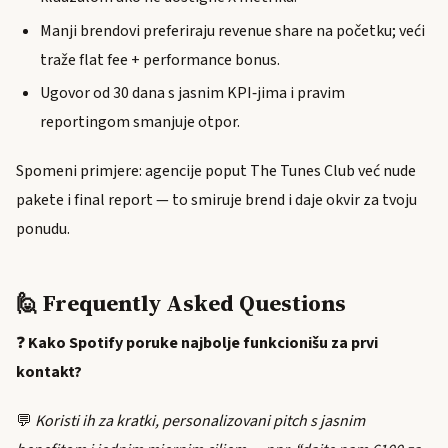
Manji brendovi preferiraju revenue share na početku; veći
traže flat fee + performance bonus.
Ugovor od 30 dana s jasnim KPI‑jima i pravim
reportingom smanjuje otpor.
Spomeni primjere: agencije poput The Tunes Club već nude
pakete i final report — to smiruje brend i daje okvir za tvoju
ponudu.
🙋 Frequently Asked Questions
❓
Kako Spotify poruke najbolje funkcionišu za prvi
kontakt?
💬
Koristi ih za kratki, personalizovani pitch s jasnim