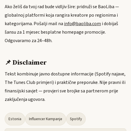
Ako želiš da tvoj rad bude vidljiv šire: pridruži se BaoLiba —
globalnoj platformi koja rangira kreatore po regionima i
kategorijama. Pošalji mail na
info@baoliba.com
i dobijaš
šansu za 1 mjesec besplatne homepage promocije.
Odgovaramo za 24–48h.
📌 Disclaimer
Tekst kombinuje javno dostupne informacije (Spotify najave,
The Tunes Club primjeri) i praktične preporuke. Nije pravni ili
finansijski savjet — provjeri sve brojke sa partnerom prije
zaključenja ugovora.
Estonia
Influencer Kampanje
Spotify