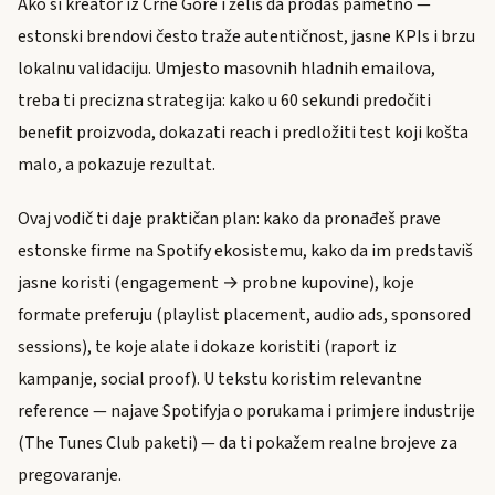
Ako si kreator iz Crne Gore i želiš da prodaš pametno —
estonski brendovi često traže autentičnost, jasne KPIs i brzu
lokalnu validaciju. Umjesto masovnih hladnih emailova,
treba ti precizna strategija: kako u 60 sekundi predočiti
benefit proizvoda, dokazati reach i predložiti test koji košta
malo, a pokazuje rezultat.
Ovaj vodič ti daje praktičan plan: kako da pronađeš prave
estonske firme na Spotify ekosistemu, kako da im predstaviš
jasne koristi (engagement → probne kupovine), koje
formate preferuju (playlist placement, audio ads, sponsored
sessions), te koje alate i dokaze koristiti (raport iz
kampanje, social proof). U tekstu koristim relevantne
reference — najave Spotifyja o porukama i primjere industrije
(The Tunes Club paketi) — da ti pokažem realne brojeve za
pregovaranje.