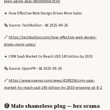
keen-agree-deal-085000458.html
🔸 How Effective Web Design Drives More Sales
🗞️ Source:
TechBullion
– 📅 2025-09-26
🔗
https://techbullion.com/how-effective-web-design-
drives-more-sales/
🔸 CRM SaaS Market to Reach USD 145 billion by 2033
🗞️ Source:
OpenPR
– 📅 2025-09-26
🔗
https://www.openpr.com/news/4199236/crm-saas-
market-to-reach-usd-145-billion-by-2033-growing-at-8-2
😅 Malo shameless plug — bez srama