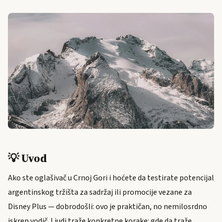
💡 Uvod
Ako ste oglašivač u Crnoj Gori i hoćete da testirate potencijal
argentinskog tržišta za sadržaj ili promocije vezane za
Disney Plus — dobrodošli: ovo je praktičan, no nemilosrdno
iskren vodič. Ljudi traže konkretne korake: gde da traže