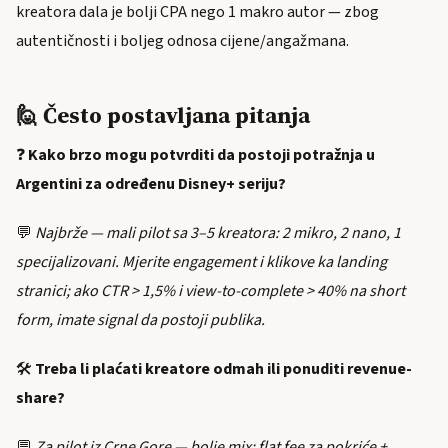
kreatora dala je bolji CPA nego 1 makro autor — zbog
autentičnosti i boljeg odnosa cijene/angažmana.
🙋 Često postavljana pitanja
❓
Kako brzo mogu potvrditi da postoji potražnja u
Argentini za određenu Disney+ seriju?
💬
Najbrže — mali pilot sa 3–5 kreatora: 2 mikro, 2 nano, 1
specijalizovani. Mjerite engagement i klikove ka landing
stranici; ako CTR > 1,5% i view-to-complete > 40% na short
form, imate signal da postoji publika.
🛠️
Treba li plaćati kreatore odmah ili ponuditi revenue-
share?
💬
Za pilot iz Crne Gore — bolje mix: flat fee za pokriće +