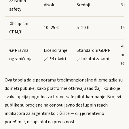
⚖️ Brand
Visok
Srednji
Niz
safety
🪙 Tipični
10–25 €
5–20 €
15–4
CPM/fi
Pla
📜 Pravna
Licenciranje
Standardni GDPR
pra
ograničenja
／PR okviri
／lokalni zakoni
senz
Ova tabela daje panoramu trodimenzionalne dileme: gdje su
dometi publike, kako platforme otkrivaju sadržaj i koliko je
svaka opcija pogodna za brend-safe pilot kampanje. Brojevi
publike su procjene na osnovu javno dostupnih reach
indikatora za argentinsko tržište — cilj je relativno
poređenje, ne apsolutna preciznost.