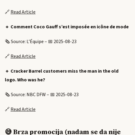
🔗
Read Article
🔸
Comment Coco Gauff s’est imposée en icône de mode
🗞️ Source: L’Équipe – 📅 2025-08-23
🔗
Read Article
🔸
Cracker Barrel customers miss the man in the old
logo. Who was he?
🗞️ Source: NBC DFW – 📅 2025-08-23
🔗
Read Article
😅 Brza promocija (nadam se da nije