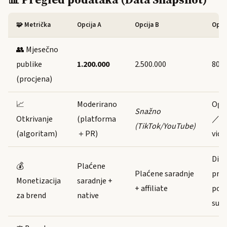
🧩 Metrička
Opcija A
Opcija B
Opcij
👥 Mjesečno
publike
1.200.000
2.500.000
800.
(procjena)
📈
Moderirano
Ogr
Snažno
Otkrivanje
(platforma
／ni
(TikTok/YouTube)
(algoritam)
＋PR)
vidl
Dire
💰
Plaćene
Plaćene saradnje
prod
Monetizacija
saradnje +
+ affiliate
pou
za brend
native
subs