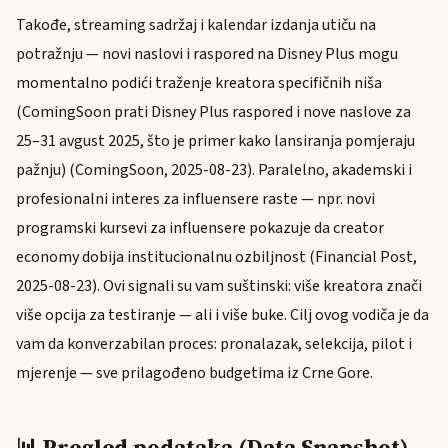
Takođe, streaming sadržaj i kalendar izdanja utiču na
potražnju — novi naslovi i raspored na Disney Plus mogu
momentalno podići traženje kreatora specifičnih niša
(ComingSoon prati Disney Plus raspored i nove naslove za
25–31 avgust 2025, što je primer kako lansiranja pomjeraju
pažnju) (ComingSoon, 2025-08-23). Paralelno, akademski i
profesionalni interes za influensere raste — npr. novi
programski kursevi za influensere pokazuje da creator
economy dobija institucionalnu ozbiljnost (Financial Post,
2025-08-23). Ovi signali su vam suštinski: više kreatora znači
više opcija za testiranje — ali i više buke. Cilj ovog vodiča je da
vam da konverzabilan proces: pronalazak, selekcija, pilot i
mjerenje — sve prilagođeno budgetima iz Crne Gore.
📊 Pregled podataka (Data Snapshot)