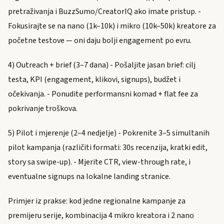
pretraživanja i BuzzSumo/CreatorIQ ako imate pristup. -
Fokusirajte se na nano (1k–10k) i mikro (10k–50k) kreatore za
početne testove — oni daju bolji engagement po evru.
4) Outreach + brief (3–7 dana) - Pošaljite jasan brief: cilj
testa, KPI (engagement, klikovi, signups), budžet i
očekivanja. - Ponudite performansni komad + flat fee za
pokrivanje troškova.
5) Pilot i mjerenje (2–4 nedjelje) - Pokrenite 3–5 simultanih
pilot kampanja (različiti formati: 30s recenzija, kratki edit,
story sa swipe-up). - Mjerite CTR, view-through rate, i
eventualne signups na lokalne landing stranice.
Primjer iz prakse: kod jedne regionalne kampanje za
premijeru serije, kombinacija 4 mikro kreatora i 2 nano