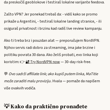
da preskočiš geoblokove i testiraš lokalne varijante feedova.
Zašto VPN? Jer ponekad trebaš da: - vidiš kako se promo
prikaže u Argentini, - testiraš lokalne landing stranice, - ili
osiguraš privatnost i brzinu kad radiš live review kampanju.
Ako ti treba brz i pouzdan alat — preporučujem NordVPN.
Njihov servis radi dobro za streaming, ima jake brzine i
politiku povrata 30 dana. Ako želiš probati, evo linka koji
koristim: 👉
🔐 Try NordVPN now
— 30-day risk-free.
💬
Ovo sadrži affiliate link; ako kupiš putem linka, MaTitie
može zaraditi malu proviziju.
Hvala — pomaže da napišem
više ovakvih vodiča.
💡 Kako da praktično pronađete