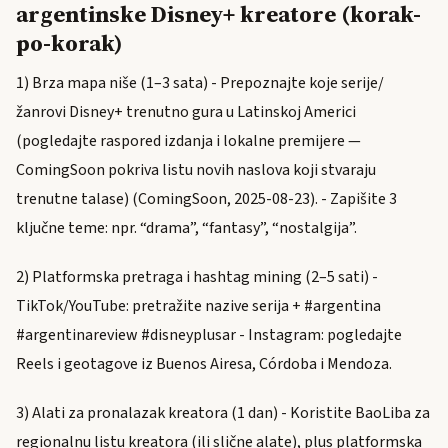
argentinske Disney+ kreatore (korak-
po-korak)
1) Brza mapa niše (1–3 sata) - Prepoznajte koje serije/
žanrovi Disney+ trenutno gura u Latinskoj Americi
(pogledajte raspored izdanja i lokalne premijere —
ComingSoon pokriva listu novih naslova koji stvaraju
trenutne talase) (ComingSoon, 2025-08-23). - Zapišite 3
ključne teme: npr. “drama”, “fantasy”, “nostalgija”.
2) Platformska pretraga i hashtag mining (2–5 sati) -
TikTok/YouTube: pretražite nazive serija + #argentina
#argentinareview #disneyplusar - Instagram: pogledajte
Reels i geotagove iz Buenos Airesa, Córdoba i Mendoza.
3) Alati za pronalazak kreatora (1 dan) - Koristite BaoLiba za
regionalnu listu kreatora (ili slične alate), plus platformska