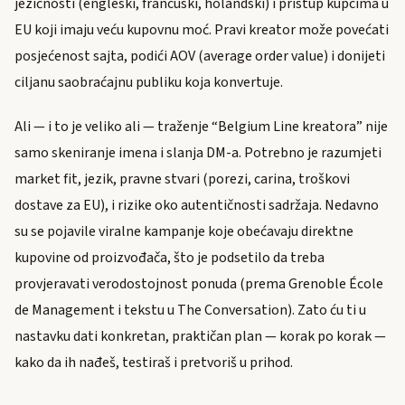
jezičnosti (engleski, francuski, holandski) i pristup kupcima u
EU koji imaju veću kupovnu moć. Pravi kreator može povećati
posjećenost sajta, podići AOV (average order value) i donijeti
ciljanu saobraćajnu publiku koja konvertuje.
Ali — i to je veliko ali — traženje “Belgium Line kreatora” nije
samo skeniranje imena i slanja DM-a. Potrebno je razumjeti
market fit, jezik, pravne stvari (porezi, carina, troškovi
dostave za EU), i rizike oko autentičnosti sadržaja. Nedavno
su se pojavile viralne kampanje koje obećavaju direktne
kupovine od proizvođača, što je podsetilo da treba
provjeravati verodostojnost ponuda (prema Grenoble École
de Management i tekstu u The Conversation). Zato ću ti u
nastavku dati konkretan, praktičan plan — korak po korak —
kako da ih nađeš, testiraš i pretvoriš u prihod.