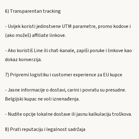
6) Transparentan tracking
- Uvijek koristi jedinstvene UTM parametre, promo kodove i
(ako možeš) affiliate linkove.
- Ako koristiš Line ili chat‑kanale, zapiši poruke i linkove kao
dokaz konverzija.
7) Pripremi logistiku i customer experience za EU kupce
- Jasne informacije o dostavi, carini i povratu su presudne.
Belgijski kupac ne voli iznenađenja.
- Nudite opcije lokalne dostave ili jasnu kalkulaciju troškova.
8) Prati reputaciju i legalnost sadržaja