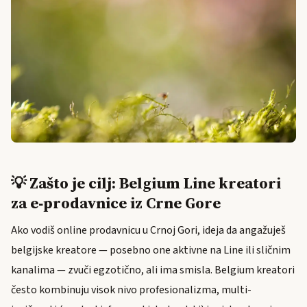
💡 Zašto je cilj: Belgium Line kreatori
za e‑prodavnice iz Crne Gore
Ako vodiš online prodavnicu u Crnoj Gori, ideja da angažuješ
belgijske kreatore — posebno one aktivne na Line ili sličnim
kanalima — zvuči egzotično, ali ima smisla. Belgium kreatori
često kombinuju visok nivo profesionalizma, multi-