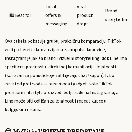
Local
Viral
Brand
🛍️ Best for
offers &
product
storytelling
messaging
drops
Ova tabela pokazuje grubu, praktičnu komparaciju: TikTok
vodi po bereik i konverzijama za impulse kupovine,
Instagram je jak za brand i vizuelni storytelling, dok Line ima
specifičnu prednost u direktnoj komunikaciji i lojalnosti
(koristan za ponude koje zahtijevaju chat/kupon). Izbor
zavisi od proizvoda — brza moda i gadgeti vole TikTok,
premium i lifestyle proizvodi bolje rade na Instagramu, a
Line može biti odličan za lojalnost i repeat kupce u
belgijskim nišama.
😎 MaTitie VRIJEME PREDSTAVE