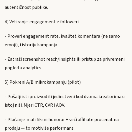
autentičnost publike.
4) Vetiranje: engagement > followeri
- Proveri engagement rate, kvalitet komentara (ne samo
emoji), i istoriju kampanja.
- Zatraži screenshot reach/insights ili pristup za privremeni
pogled u analytics.
5) Pokreni A/B mikrokampanju (pilot)
- Pošalji isti proizvod ili jedinstveni kod dvoma kreatorima u
istoj niši. Mjeri CTR, CVR i AOV.
- Plaćanje: mali fiksni honorar + veći affiliate procenat na
prodaju — to motiviše performans.