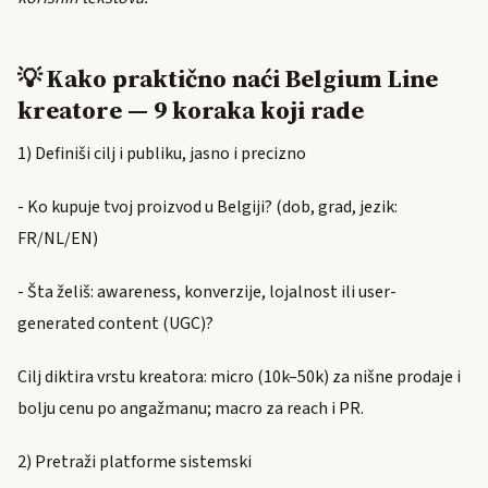
💡 Kako praktično naći Belgium Line
kreatore — 9 koraka koji rade
1) Definiši cilj i publiku, jasno i precizno
- Ko kupuje tvoj proizvod u Belgiji? (dob, grad, jezik:
FR/NL/EN)
- Šta želiš: awareness, konverzije, lojalnost ili user-
generated content (UGC)?
Cilj diktira vrstu kreatora: micro (10k–50k) za nišne prodaje i
bolju cenu po angažmanu; macro za reach i PR.
2) Pretraži platforme sistemski