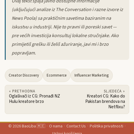
Ovaj tekst spaja javno dostupne informacije
(uključujući analize iz The Conversation i razne izvore iz
News Poola) sa praktičnim savetima baziranim na
iskustvu u industriji. Nije to pravni ili poreski savet —
pre većih investicija konsultuj lokalne stručnjake. Ako
primijetiš grešku ili želiš ažuriranje, javi mi i brzo
popravljam.
Creator Discovery
Ecommerce
Influencer Marketing
« PRETHODNA
SLJEDEĆA »
Oglašivači iz CG: Pronađi NZ
Kreatori CG: Kako do
Hulu kreatore brzo
Pakistan brendova na
Netflixu?
© 2026
BaoLiba 🇲🇪
·
O nama
·
Contact Us
·
Politika privatnosti
·
Uslovi korišćenja