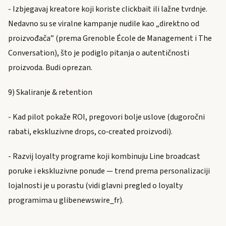
- Izbjegavaj kreatore koji koriste clickbait ili lažne tvrdnje.
Nedavno su se viralne kampanje nudile kao „direktno od
proizvođača” (prema Grenoble École de Management i The
Conversation), što je podiglo pitanja o autentičnosti
proizvoda. Budi oprezan.
9) Skaliranje & retention
- Kad pilot pokaže ROI, pregovori bolje uslove (dugoročni
rabati, ekskluzivne drops, co‑created proizvodi).
- Razvij loyalty programe koji kombinuju Line broadcast
poruke i ekskluzivne ponude — trend prema personalizaciji
lojalnosti je u porastu (vidi glavni pregled o loyalty
programima u glibenewswire_fr).