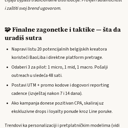
ciljaju bypass tradicionalne distribucije. Provjeri autentičnost
i zaštiti svoj brend ugovorom.
🧩 Finalne zagonetke i taktike — šta da
uradiš sutra
Napravi listu 20 potencijalnih belgijskih kreatora
koristeći BaoLiba i direktne platform pretrage.
Odaberi 3 za pilot: 1 micro, 1 mid, 1 macro. Pošalji
outreach u sledeća 48 sati.
Postavi UTM + promo kodove i dogovori reporting
cadence (izvještaj nakon 7 i 14 dana).
Ako kampanja donese pozitivan CPA, skaliraj uz
ekskluzivne drops i loyalty ponude kroz Line poruke.
Trendovi ka personalizaciji i pretplatničkim modelima (vidi