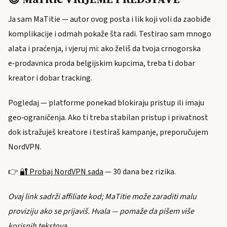
Ja sam MaTitie — autor ovog posta i lik koji voli da zaobiđe
komplikacije i odmah pokaže šta radi. Testirao sam mnogo
alata i praćenja, i vjeruj mi: ako želiš da tvoja crnogorska
e‑prodavnica proda belgijskim kupcima, treba ti dobar
kreator i dobar tracking.
Pogledaj — platforme ponekad blokiraju pristup ili imaju
geo‑ograničenja. Ako ti treba stabilan pristup i privatnost
dok istražuješ kreatore i testiraš kampanje, preporučujem
NordVPN.
👉
🔐 Probaj NordVPN sada
— 30 dana bez rizika.
Ovaj link sadrži affiliate kod; MaTitie može zaraditi malu
proviziju ako se prijaviš. Hvala — pomaže da pišem više
korisnih tekstova.