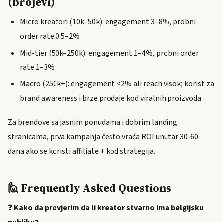
(brojevi)
Micro kreatori (10k–50k): engagement 3–8%, probni
order rate 0.5–2%
Mid-tier (50k–250k): engagement 1–4%, probni order
rate 1–3%
Macro (250k+): engagement <2% ali reach visok; korist za
brand awareness i brze prodaje kod viralnih proizvoda
Za brendove sa jasnim ponudama i dobrim landing
stranicama, prva kampanja često vraća ROI unutar 30‑60
dana ako se koristi affiliate + kod strategija.
🙋 Frequently Asked Questions
❓
Kako da provjerim da li kreator stvarno ima belgijsku