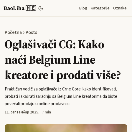
BaoLiba 🇲🇪
Blog
Kategorije
Oznake
Početna
Posts
Oglašivači CG: Kako
naći Belgium Line
kreatore i prodati više?
Praktičan vodič za oglašivače iz Crne Gore: kako identifikovati,
probati i skalirati saradnju sa Belgium Line kreatorima da biste
povećali prodaju u online prodavnici.
11. септембар 2025.
·
7 min