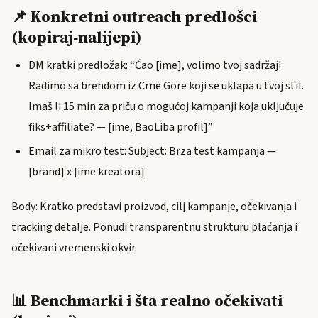
📌 Konkretni outreach predlošci
(kopiraj‑nalijepi)
DM kratki predložak: “Ćao [ime], volimo tvoj sadržaj!
Radimo sa brendom iz Crne Gore koji se uklapa u tvoj stil.
Imaš li 15 min za priču o mogućoj kampanji koja uključuje
fiks+affiliate? — [ime, BaoLiba profil]”
Email za mikro test: Subject: Brza test kampanja —
[brand] x [ime kreatora]
Body: Kratko predstavi proizvod, cilj kampanje, očekivanja i
tracking detalje. Ponudi transparentnu strukturu plaćanja i
očekivani vremenski okvir.
📊 Benchmarki i šta realno očekivati