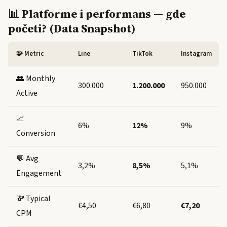
📊 Platforme i performans — gde
početi? (Data Snapshot)
🧩 Metric
Line
TikTok
Instagram
👥 Monthly
300.000
1.200.000
950.000
Active
📈
6%
12%
9%
Conversion
💬 Avg
3,2%
8,5%
5,1%
Engagement
💸 Typical
€4,50
€6,80
€7,20
CPM