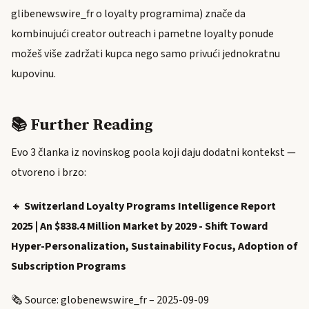
glibenewswire_fr o loyalty programima) znače da
kombinujući creator outreach i pametne loyalty ponude
možeš više zadržati kupca nego samo privući jednokratnu
kupovinu.
📚 Further Reading
Evo 3 članka iz novinskog poola koji daju dodatni kontekst —
otvoreno i brzo:
🔸
Switzerland Loyalty Programs Intelligence Report
2025 | An $838.4 Million Market by 2029 - Shift Toward
Hyper-Personalization, Sustainability Focus, Adoption of
Subscription Programs
🗞️ Source: globenewswire_fr – 2025-09-09