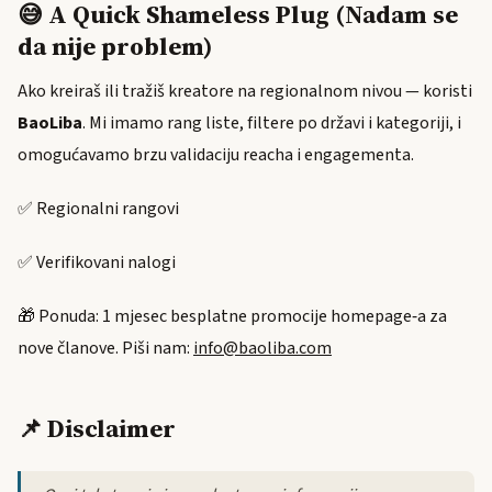
😅 A Quick Shameless Plug (Nadam se
da nije problem)
Ako kreiraš ili tražiš kreatore na regionalnom nivou — koristi
BaoLiba
. Mi imamo rang liste, filtere po državi i kategoriji, i
omogućavamo brzu validaciju reacha i engagementa.
✅ Regionalni rangovi
✅ Verifikovani nalogi
🎁 Ponuda: 1 mjesec besplatne promocije homepage‑a za
nove članove. Piši nam:
info@baoliba.com
📌 Disclaimer