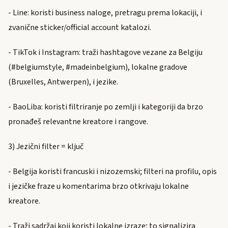
- Line: koristi business naloge, pretragu prema lokaciji, i
zvanične sticker/official account katalozi.
- TikTok i Instagram: traži hashtagove vezane za Belgiju
(#belgiumstyle, #madeinbelgium), lokalne gradove
(Bruxelles, Antwerpen), i jezike.
- BaoLiba: koristi filtriranje po zemlji i kategoriji da brzo
pronađeš relevantne kreatore i rangove.
3) Jezični filter = ključ
- Belgija koristi francuski i nizozemski; filteri na profilu, opis
i jezičke fraze u komentarima brzo otkrivaju lokalne
kreatore.
- Traži sadržaj koji koristi lokalne izraze; to signalizira