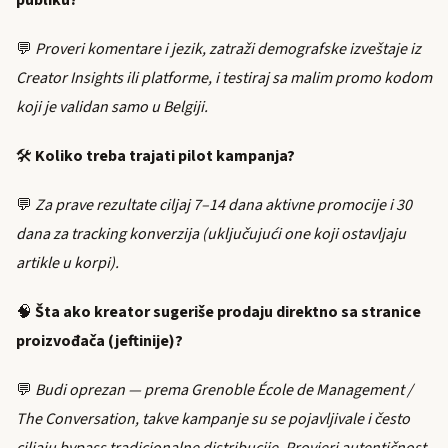
publiku?
💬
Proveri komentare i jezik, zatraži demografske izveštaje iz
Creator Insights ili platforme, i testiraj sa malim promo kodom
koji je validan samo u Belgiji.
🛠️
Koliko treba trajati pilot kampanja?
💬
Za prave rezultate ciljaj 7–14 dana aktivne promocije i 30
dana za tracking konverzija (uključujući one koji ostavljaju
artikle u korpi).
🧠
Šta ako kreator sugeriše prodaju direktno sa stranice
proizvođača (jeftinije)?
💬
Budi oprezan — prema Grenoble École de Management /
The Conversation, takve kampanje su se pojavljivale i često