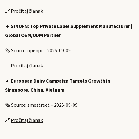
🔗
Pročitaj članak
🔸
SINOFN: Top Private Label Supplement Manufacturer |
Global OEM/ODM Partner
🗞️ Source: openpr – 2025-09-09
🔗
Pročitaj članak
🔸
European Dairy Campaign Targets Growth in
Singapore, China, Vietnam
🗞️ Source: smestreet – 2025-09-09
🔗
Pročitaj članak