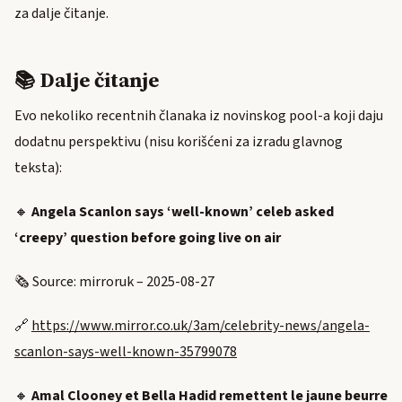
za dalje čitanje.
📚 Dalje čitanje
Evo nekoliko recentnih članaka iz novinskog pool-a koji daju
dodatnu perspektivu (nisu korišćeni za izradu glavnog
teksta):
🔸
Angela Scanlon says ‘well-known’ celeb asked
‘creepy’ question before going live on air
🗞️ Source: mirroruk – 2025-08-27
🔗
https://www.mirror.co.uk/3am/celebrity-news/angela-
scanlon-says-well-known-35799078
🔸
Amal Clooney et Bella Hadid remettent le jaune beurre