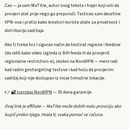
Ćao — ja sam MaTitie, autor ovog teksta i frajer koji voli da
provjeri alat prije nego ga preporuči. Testirao sam desetine
VPN-ova i pratio kako kreatori koriste alate za privatnost i
distribuciju sadržaja.
Ako ti treba brz i siguran način da testiraš regione i feedove
(da vidiš kako video izgleda iz BiH feeda ili da provjeriš
regionalne restriction-e), skokni na NordVPN — meni radi
kad radim geotargeting testove i kad hoću da provjerim
sadržaj koji nije dostupan iz moje trenutne lokacije.
👉
🔐 Isprobaj NordVPN
— 30 dana garancije.
Ovaj link je affiliate — MaTitie može dobiti malu proviziju ako
kupiš preko njega. Hvala ti, svaka pomoć se računa.