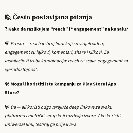
🙋 Često postavljana pitanja
❓
Kako da razlikujem “reach” i “engagement” na kanalu?
💬
Prosto — reach je broj ljudi koji su vidjeli video;
engagement su lajkovi, komentari, share i klikovi. Za
instalacije ti treba kombinacija: reach za scale, engagement za
vjerodostojnost.
🛠️
Mogu li koristiti istu kampanju za Play Store i App
Store?
💬
Da — ali koristi odgovarajuće deep linkove za svaku
platformu i metrički setup koji razdvaja izvore. Ako koristiš
uniwersal link, testiraj ga prije live-a.