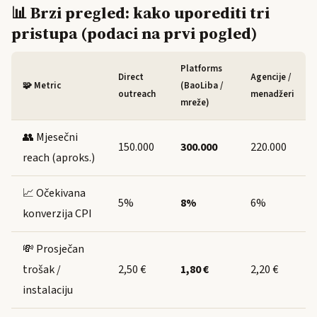
📊 Brzi pregled: kako uporediti tri
pristupa (podaci na prvi pogled)
Platforms
Direct
Agencije /
🧩 Metric
(BaoLiba /
outreach
menadžeri
mreže)
👥 Mjesečni
150.000
300.000
220.000
reach (aproks.)
📈 Očekivana
5%
8%
6%
konverzija CPI
💸 Prosječan
trošak /
2,50 €
1,80 €
2,20 €
instalaciju