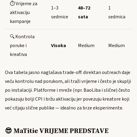
⏱️ Vrijeme za
1–3
48–72
1
aktivaciju
sedmice
sata
sedmica
kampanje
🔍 Kontrola
poruke i
Visoka
Medium
Medium
kreativa
Ova tabela jasno naglašava trade-off: direktan outreach daje
veću kontrolu nad porukom, ali traži vrijeme i često je skuplji
po instalaciji. Platforme i mreže (npr. BaoLiba i slične) često
pokazuju bolji CPI i bržu aktivaciju jer povezuju kreatore koji
već ciljaju slične publike — idealno za brze eksperimente.
😎 MaTitie VRIJEME PREDSTAVE