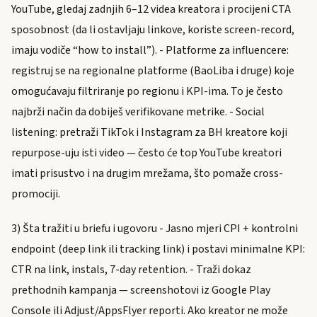
YouTube, gledaj zadnjih 6–12 videa kreatora i procijeni CTA
sposobnost (da li ostavljaju linkove, koriste screen-record,
imaju vodiče “how to install”). - Platforme za influencere:
registruj se na regionalne platforme (BaoLiba i druge) koje
omogućavaju filtriranje po regionu i KPI-ima. To je često
najbrži način da dobiješ verifikovane metrike. - Social
listening: pretraži TikTok i Instagram za BH kreatore koji
repurpose-uju isti video — često će top YouTube kreatori
imati prisustvo i na drugim mrežama, što pomaže cross-
promociji.
3) Šta tražiti u briefu i ugovoru - Jasno mjeri CPI + kontrolni
endpoint (deep link ili tracking link) i postavi minimalne KPI:
CTR na link, instals, 7-day retention. - Traži dokaz
prethodnih kampanja — screenshotovi iz Google Play
Console ili Adjust/AppsFlyer reporti. Ako kreator ne može