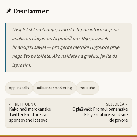
📌 Disclaimer
Ovaj tekst kombinuje javno dostupne informacije sa
analizom i laganom AI podrškom. Nije pravni ili
finansijski savjet — provjerite metrike i ugovore prije
nego što potpišete. Ako naiđete na grešku, javite da
ispravim.
App Installs
Influencer Marketing
YouTube
« PRETHODNA
SLJEDEĆA »
Kako naći marokanske
Oglašivači: Pronađi panamske
Twitter kreatore za
Etsy kreatore za fiksne
sponzovane izazove
dogovore