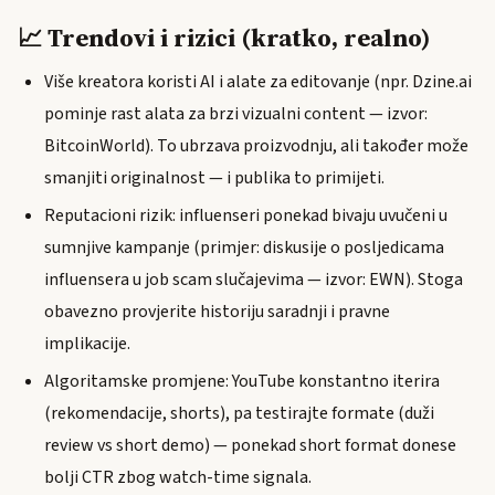
📈 Trendovi i rizici (kratko, realno)
Više kreatora koristi AI i alate za editovanje (npr. Dzine.ai
pominje rast alata za brzi vizualni content — izvor:
BitcoinWorld). To ubrzava proizvodnju, ali također može
smanjiti originalnost — i publika to primijeti.
Reputacioni rizik: influenseri ponekad bivaju uvučeni u
sumnjive kampanje (primjer: diskusije o posljedicama
influensera u job scam slučajevima — izvor: EWN). Stoga
obavezno provjerite historiju saradnji i pravne
implikacije.
Algoritamske promjene: YouTube konstantno iterira
(rekomendacije, shorts), pa testirajte formate (duži
review vs short demo) — ponekad short format donese
bolji CTR zbog watch-time signala.