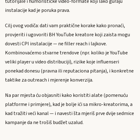
tutorijale i humorističke video-formate koji lako guraju
instalacije kad je poruka prava.
Cilj ovog vodiča: dati vam praktične korake kako pronaći,
provjeriti i ugovoriti BH YouTube kreatore koji zaista mogu
dovesti CPI instalacije — ne filler reach i lajkove.
Kombinovaćemo stvarne trendove (npr. koliko je YouTube
veliki player u video distribuciji), rizike koje influenseri
ponekad donesu (pravna ili reputaciona pitanja), i konkretne
taktike za outreach i mjerenje konverzija.
Na par mjesta ću objasniti kako koristiti alate (pomenuću
platforme i primjere), kad je bolje ići sa mikro-kreatorima, a
kad tražiti veći kanal — i navesti šta mjeriš prve dvije sedmice
kampanje da ne trošiš budžet uzalud.