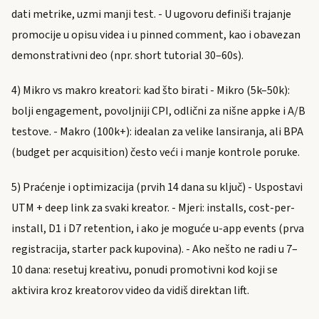
dati metrike, uzmi manji test. - U ugovoru definiši trajanje
promocije u opisu videa i u pinned comment, kao i obavezan
demonstrativni deo (npr. short tutorial 30–60s).
4) Mikro vs makro kreatori: kad što birati - Mikro (5k–50k):
bolji engagement, povoljniji CPI, odlični za nišne appke i A/B
testove. - Makro (100k+): idealan za velike lansiranja, ali BPA
(budget per acquisition) često veći i manje kontrole poruke.
5) Praćenje i optimizacija (prvih 14 dana su ključ) - Uspostavi
UTM + deep link za svaki kreator. - Mjeri: installs, cost-per-
install, D1 i D7 retention, i ako je moguće u-app events (prva
registracija, starter pack kupovina). - Ako nešto ne radi u 7–
10 dana: resetuj kreativu, ponudi promotivni kod koji se
aktivira kroz kreatorov video da vidiš direktan lift.