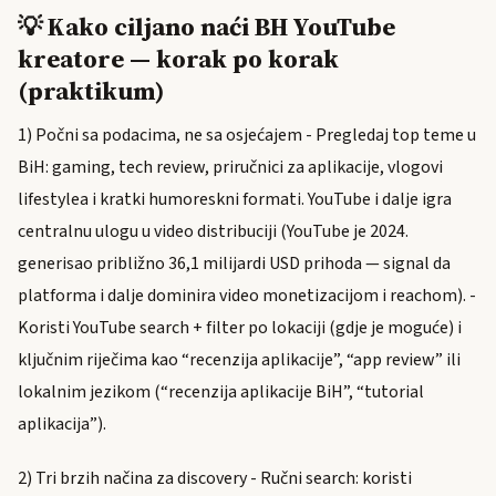
💡 Kako ciljano naći BH YouTube
kreatore — korak po korak
(praktikum)
1) Počni sa podacima, ne sa osjećajem - Pregledaj top teme u
BiH: gaming, tech review, priručnici za aplikacije, vlogovi
lifestylea i kratki humoreskni formati. YouTube i dalje igra
centralnu ulogu u video distribuciji (YouTube je 2024.
generisao približno 36,1 milijardi USD prihoda — signal da
platforma i dalje dominira video monetizacijom i reachom). -
Koristi YouTube search + filter po lokaciji (gdje je moguće) i
ključnim riječima kao “recenzija aplikacije”, “app review” ili
lokalnim jezikom (“recenzija aplikacije BiH”, “tutorial
aplikacija”).
2) Tri brzih načina za discovery - Ručni search: koristi