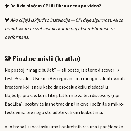
🧠
Da li da plaćam CPI ili fiksnu cenu po video?
💬
Ako ciljajš isključivo instalacije — CPI daje sigurnost. Ali za
brand awareness + installs kombinuj fiksno + bonuse za
performans.
🧩 Finalne misli (kratko)
Ne postoji “magic bullet” — ali postoji sistem: discover →
test → scale. U Bosni i Hercegovini ima mnogo talentovanih
kreatora koji znaju kako da prodaju akciju gledatelju.
Najbolje prakse: koristite platforme za brži discovery (npr.
BaoLiba), postavite jasne tracking linkove i počnite s mikro-
testovima pre nego što uđete velikim budžetima.
Ako trebaš, u nastavku ima konkretnih resursa i par članaka