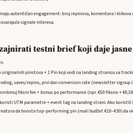
i imaju autentičan engagement: broj repinova, komentara i klikova 
govarajuće signale interesa.
ajnirati testni brief koji daje jasne
n.
5 originalnih pinstova + 1 Pin koji vodi na landing stranicu sa trac
ding, saves/repins, prvi dan conversion rate (newsletter signup i
mbinuj fiksni fee + bonus po performance (npr. €50 fiksno + €0,50 
 koristi UTM parametre + event tag na landing strani. Ako koristiš
reatora da boosta top-performing pin (mali budžet €10–€30) da vid