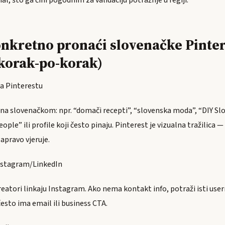
, što ga čini pogodnim za validaciju potražnje u regiji.
nkretno pronaći slovenačke Pinter
korak-po-korak)
na Pinterestu
e na slovenačkom: npr. “domači recepti”, “slovenska moda”, “DIY Slo
People” ili profile koji često pinaju. Pinterest je vizualna tražilica 
apravo vjeruje.
Instagram/LinkedIn
reatori linkaju Instagram. Ako nema kontakt info, potraži isti us
sto ima email ili business CTA.