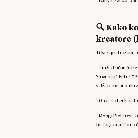
“search→shop” signal
🔍 Kako ko
kreatore (
1) Brzi pretraživač 
- Traži ključne fraz
Slovenija”. Filter: “
vidiš kome publika z
2) Cross-check na 
- Mnogi Pinterest k
Instagramu. Tamo če