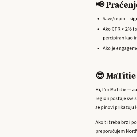
📢 Praćenj
Save/repin = sig
Ako CTR > 2% i s
percipiran kao i
Ako je engagemen
😎 MaTiti
Hi, I’m MaTitie — au
region postaje sve sp
se pinovi prikazuju 
Ako ti treba brz i p
preporučujem NordVP