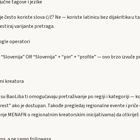
jučne tagove i jezike
ije često koriste slova ć/č? Ne — koriste latinicu bez dijakritika u 
stiraj varijante pretraga.
oogle operatori
 “Slovenija” OR “Slovenija” + “pin” + “profile” — ovo brzo izvuče pr
umi kreatora
su BaoLiba ti omogućavaju pretraživanje po regiji i kategoriji — kor
erest” ako je dostupan. Takođe pregledaj regionalne evente i priče
nje MENAFN o regionalnim kreatorskim inicijativama) da otkriješ t
na, a ne samo followera