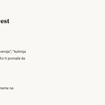
est
venija”, “kuhinja
— to ti pomaže da
ername na