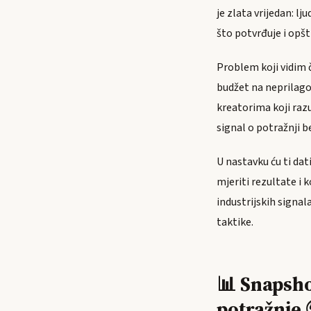
je zlata vrijedan: l
što potvrđuje i opšt
Problem koji vidim 
budžet na neprilago
kreatorima koji raz
signal o potražnji b
U nastavku ću ti dat
mjeriti rezultate i 
industrijskih signal
taktike.
📊 Snapsho
potražnje 