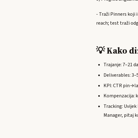
- Traži Pinners koj
reach; test traži od
💡 Kako diz
Trajanje: 7–21 da
Deliverables: 3–
KPI: CTR pin→lan
Kompenzacija: ko
Tracking: Uvijek
Manager, pitaj k