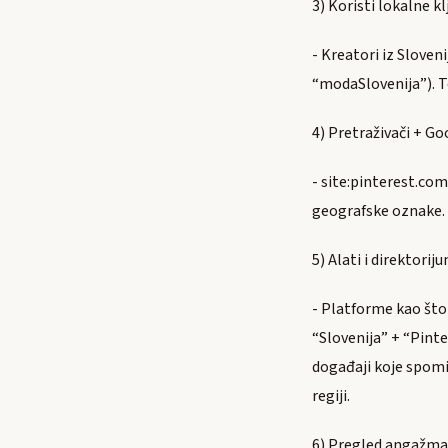
3) Koristi lokalne kl
- Kreatori iz Sloven
“modaSlovenija”). Te
4) Pretraživači + G
- site:pinterest.com
geografske oznake.
5) Alati i direktorij
- Platforme kao što 
“Slovenija” + “Pint
događaji koje spomi
regiji.
6) Pregled angažma