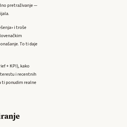
ualno pretraživanje —
jala.
šenja» i troše
slovenačkim
onašanje. To ti daje
ief + KPI), kako
nterestu i recentnih
da ti ponudim realne
iranje