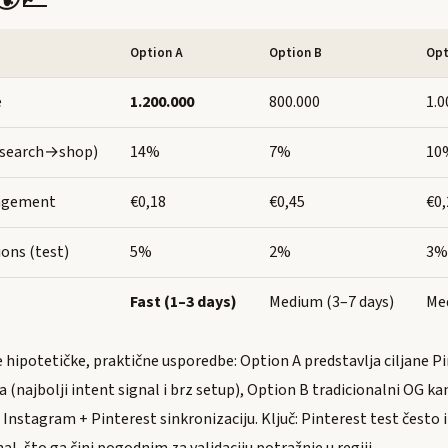
Option A
Option B
Opt
e
1.200.000
800.000
1.0
 (search→shop)
14%
7%
10
gagement
€0,18
€0,45
€0,
ions (test)
5%
2%
3%
Fast (1–3 days)
Medium (3–7 days)
Me
 hipotetičke, praktične usporedbe: Option A predstavlja ciljane P
(najbolji intent signal i brz setup), Option B tradicionalni OG ka
nstagram + Pinterest sinkronizaciju. Ključ: Pinterest test često im