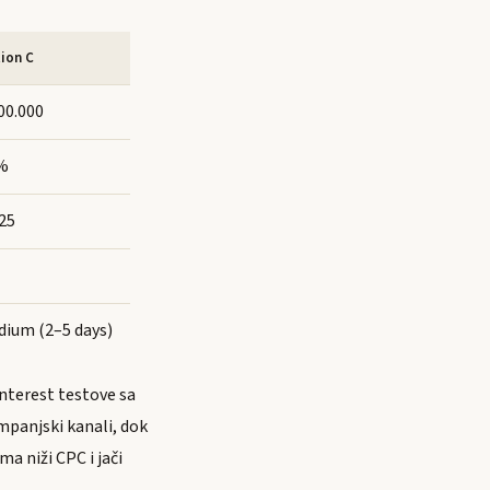
ion C
00.000
%
25
dium (2–5 days)
interest testove sa
mpanjski kanali, dok
a niži CPC i jači