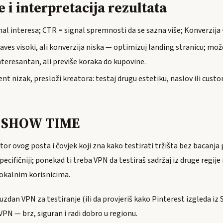
e i interpretacija rezultata
nal interesa; CTR = signal spremnosti da se sazna više; Konverzija 
aves visoki, ali konverzija niska — optimizuj landing stranicu; mož
nteresantan, ali previše koraka do kupovine.
t nizak, presloži kreatora: testaj drugu estetiku, naslov ili custo
e SHOW TIME
tor ovog posta i čovjek koji zna kako testirati tržišta bez bacanja 
ecifičniji; ponekad ti treba VPN da testiraš sadržaj iz druge regije 
lokalnim korisnicima.
ouzdan VPN za testiranje (ili da provjeriš kako Pinterest izgleda iz 
N — brz, siguran i radi dobro u regionu.