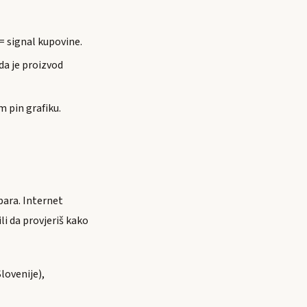
= signal kupovine.
da je proizvod
m pin grafiku.
para. Internet
ili da provjeriš kako
Slovenije),