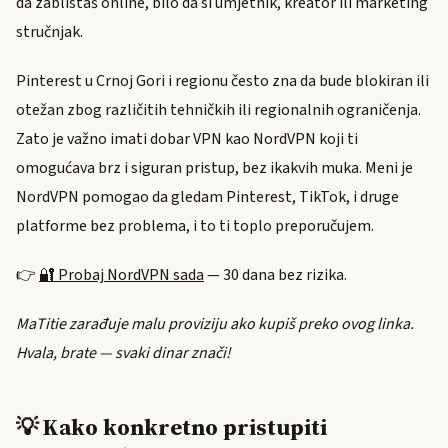
da zablistaš online, bilo da si umjetnik, kreator ili marketing
stručnjak.
Pinterest u Crnoj Gori i regionu često zna da bude blokiran ili
otežan zbog različitih tehničkih ili regionalnih ograničenja.
Zato je važno imati dobar VPN kao NordVPN koji ti
omogućava brz i siguran pristup, bez ikakvih muka. Meni je
NordVPN pomogao da gledam Pinterest, TikTok, i druge
platforme bez problema, i to ti toplo preporučujem.
👉
🔐 Probaj NordVPN sada
— 30 dana bez rizika.
MaTitie zarađuje malu proviziju ako kupiš preko ovog linka.
Hvala, brate — svaki dinar znači!
💡 Kako konkretno pristupiti