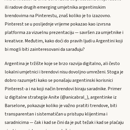
ili radove drugih emerging umjetnika argentinskim
brendovima na Pinterestu, znaš koliko je to izazovno.
Pinterest se u posljednje vrijeme pokazao kao izvrsna
platforma za vizuelnu prezentaciju — savršen za umjetnike i
kreativce. Međutim, kako doći do pravih ljudi u Argentini koji
bi mogli biti zainteresovani da sarađuju?
Argentina je tržište koje se brzo razvija digitalno, ali često
lokalni umjetnici i brendovi nisu dovoljno umreženi. Stoga je
dobro razumjeti kako se ponašaju argentinski korisnici
Pinterest-a i na koji način brendovi biraju saradnike. Primer
iz digitalne strategije Anite (@anicabral_), argentinke iz
Barselone, pokazuje koliko je važno pratiti trendove, biti
transparentan i sistematičan u pristupu klijentima i
saradnicima — čak i kad se čini da je put težak i kad se plaćaju