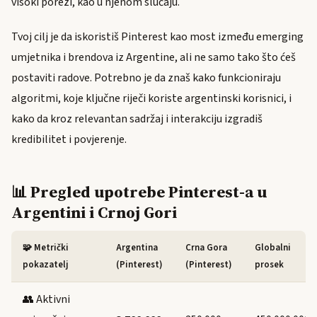
visoki porezi, kao u njenom slučaju.
Tvoj cilj je da iskoristiš Pinterest kao most između emerging
umjetnika i brendova iz Argentine, ali ne samo tako što ćeš
postaviti radove. Potrebno je da znaš kako funkcioniraju
algoritmi, koje ključne riječi koriste argentinski korisnici, i
kako da kroz relevantan sadržaj i interakciju izgradiš
kredibilitet i povjerenje.
📊 Pregled upotrebe Pinterest-a u
Argentini i Crnoj Gori
🧩 Metrički
Argentina
Crna Gora
Globalni
pokazatelj
(Pinterest)
(Pinterest)
prosek
👥 Aktivni