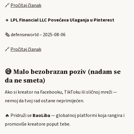
🔗
Pročitaj članak
🔸
LPL Financial LLC Povećava Ulaganja u Pinterest
🗞️ defenseworld – 2025-08-06
🔗
Pročitaj članak
😅 Malo bezobrazan poziv (nadam se
da ne smeta)
Ako si kreator na Facebooku, TikToku ili sličnoj mreži —
nemoj da tvoj rad ostane neprimijećen.
🔥 Pridruži se
BaoLiba
— globalnoj platformi koja rangira i
promoviše kreatore poput tebe.