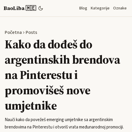
BaoLiba 🇲🇪
Blog
Kategorije
Oznake
Početna
Posts
Kako da dođeš do
argentinskih brendova
na Pinterestu i
promovišeš nove
umjetnike
Nauči kako da povežeš emerging umjetnike sa argentinskim
brendovima na Pinterestu i otvoriš vrata međunarodnoj promociji.