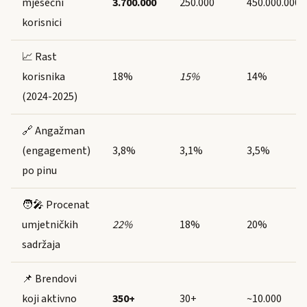
mjesečni
3.700.000
250.000
450.000.000
korisnici
📈 Rast
korisnika
18%
15%
14%
(2024-2025)
🔗 Angažman
(engagement)
3,8%
3,1%
3,5%
po pinu
🧑‍🎤 Procenat
umjetničkih
22%
18%
20%
sadržaja
📌 Brendovi
koji aktivno
350+
30+
~10.000