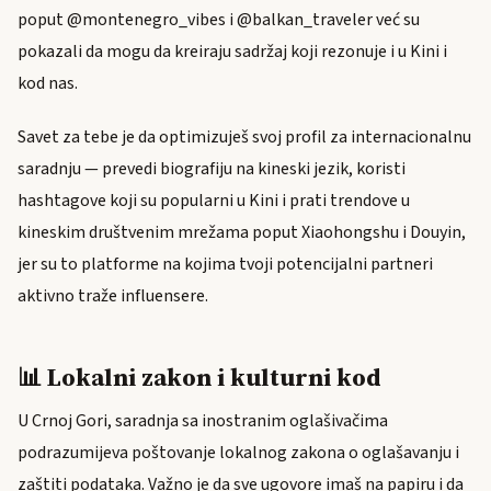
poput @montenegro_vibes i @balkan_traveler već su
pokazali da mogu da kreiraju sadržaj koji rezonuje i u Kini i
kod nas.
Savet za tebe je da optimizuješ svoj profil za internacionalnu
saradnju — prevedi biografiju na kineski jezik, koristi
hashtagove koji su popularni u Kini i prati trendove u
kineskim društvenim mrežama poput Xiaohongshu i Douyin,
jer su to platforme na kojima tvoji potencijalni partneri
aktivno traže influensere.
📊 Lokalni zakon i kulturni kod
U Crnoj Gori, saradnja sa inostranim oglašivačima
podrazumijeva poštovanje lokalnog zakona o oglašavanju i
zaštiti podataka. Važno je da sve ugovore imaš na papiru i da