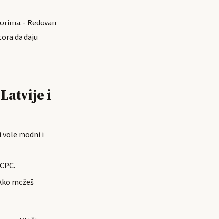
atorima. - Redovan
tora da daju
Latviјe i
 vole modni i
 CPC.
. Ako možeš