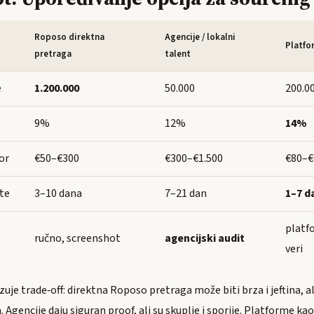
Roposo direktna
Agencije / lokalni
Platfo
pretraga
talent
e
1.200.000
50.000
200.0
9%
12%
14%
or
€50–€300
€300–€1.500
€80–€
te
3–10 dana
7–21 dan
1–7 d
platf
ručno, screenshot
agencijski audit
veri
je trade‑off: direktna Roposo pretraga može biti brza i jeftina, al
. Agencije daju siguran proof, ali su skuplje i sporije. Platforme ka