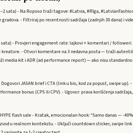
1–2 sata) - Na Roposo traži tagove: #Latvia, #Rīga, #LatvianFashio
gradova. - Filtriraj po recentnosti sadržaja (zadnjih 30 dana) i vide
4 sata) - Provjeri engagement rate: lajkovi + komentari / followeri.
 kreatore. - Otvori komentare na 3 nedavna posta — traži autenti
aži media kit i ADR (ad performance report) — ako nisu standardno 
- Dogovori JASAN brief i CTA (link u bio, kod za popust, swipe up). 
formance bonus (CPS ili CPV). - Ugovor: prava korišćenja sadržaja,
za HYPE flash sale - Kratak, emocionalan hook: “Samo danas — -40% 
vod u realnom kontekstu. - Uključi countdown sticker, swipe link i
 2 varijante za 1‑2 creator test.