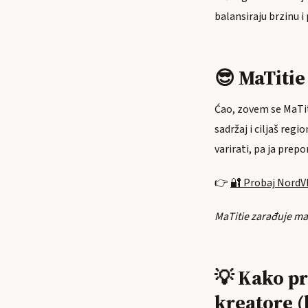
balansiraju brzinu i
😎 MaTiti
Ćao, zovem se MaTit
sadržaj i ciljaš re
varirati, pa ja prep
👉
🔐 Probaj NordV
MaTitie zarađuje mal
💡 Kako pr
kreatore 