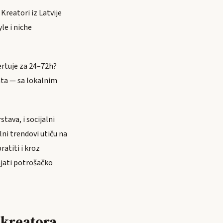
Kreatori iz Latvije
le i niche
ertuje za 24–72h?
tata — sa lokalnim
tava, i socijalni
ni trendovi utiču na
ratiti i kroz
njati potrošačko
 kreatora