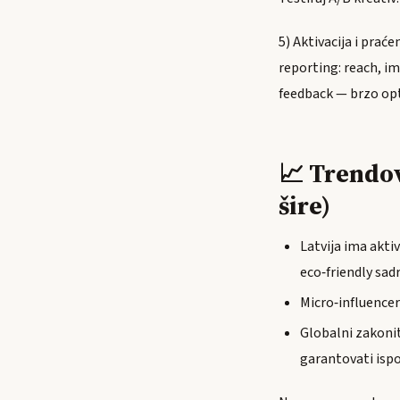
5) Aktivacija i prać
reporting: reach, i
feedback — brzo opt
📈 Trendovi
šire)
Latviјa ima akti
eco‑friendly sadr
Micro‑influenceri
Globalni zakonit
garantovati ispo