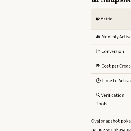
🧩 Metric
👥 Monthly Activ
📈 Conversion
💸 Cost per Creat
⏱️ Time to Activa
🔍 Verification
Tools
Ovaj snapshot pokazu
ručnog verifikovanja