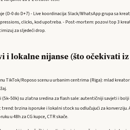
enje (D‑0 do D+7) - Live koordinacija: Slack/WhatsApp grupa sa kre
mpressions, clicks, kod upotreba. - Post‑mortem: pozovi top 3 krea
imizuj za sljedeći drop.
 i lokalne nijanse (što očekivati iz 
vnu TikTok/Roposo scenu u urbanim centrima (Riga): mlad kreatori
žaj.
 (5k–50k) su zlatna sredina za flash sale: autentičniji savjeti i bolji
 trend: brzina isporuke i lokalni stock su odlučujući za konverziju
ruku u 48h za CG kupce, CTR skače.