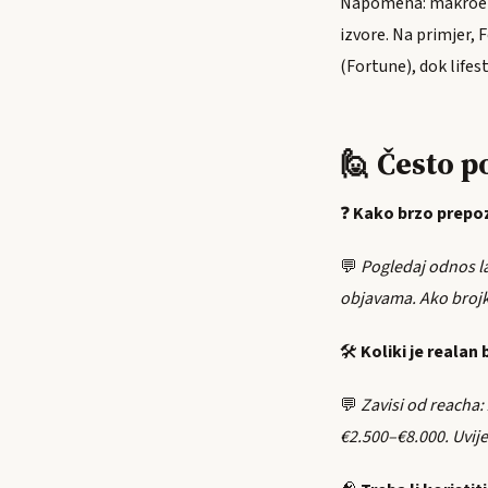
Napomena: makroekon
izvore. Na primjer,
(Fortune), dok lifes
🙋 Često p
❓
Kako brzo prepoz
💬
Pogledaj odnos la
objavama. Ako brojka
🛠️
Koliki je realan
💬
Zavisi od reacha:
€2.500–€8.000. Uvije