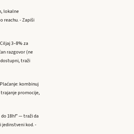
n, lokalne
o reachu. - Zapiši
 Ciljaj 3–8% za
čan razgovor (ne
dostupni, traži
- Plaćanje: kombinuj
 trajanje promocije,
do 18h!” — traži da
 jedinstveni kod. -