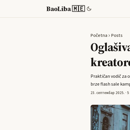
BaoLiba 🇲🇪
Početna
Posts
Oglašiv
kreatore
Praktičan vodič za o
brze flash sale kam
23. септембар 2025.
·
5