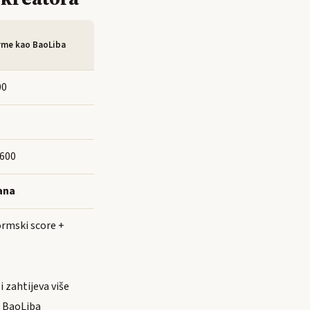
rme kao BaoLiba
00
600
ana
ormski score +
i zahtijeva više
o BaoLiba