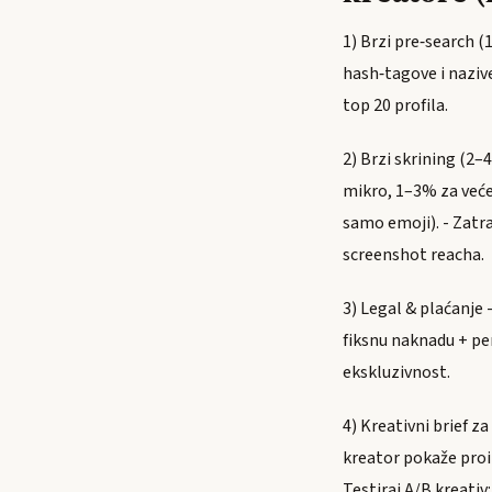
1) Brzi pre‑search (
hash‑tagove i nazive 
top 20 profila.
2) Brzi skrining (2–
mikro, 1–3% za veće
samo emoji). - Zatr
screenshot reacha.
3) Legal & plaćanje 
fiksnu naknadu + per
ekskluzivnost.
4) Kreativni brief 
kreator pokaže proiz
Testiraj A/B kreativ: