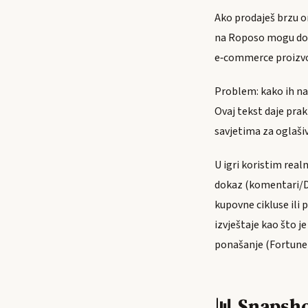
Ako prodaješ brzu on
na Roposo mogu doni
e‑commerce proizvod
Problem: kako ih na
Ovaj tekst daje prak
savjetima za oglaši
U igri koristim real
dokaz (komentari/DM
kupovne cikluse ili 
izvještaje kao što 
ponašanje (Fortune)
📊 Snapsho