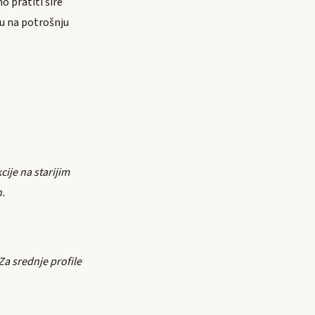
 pratiti šire
u na potrošnju
cije na starijim
n.
Za srednje profile