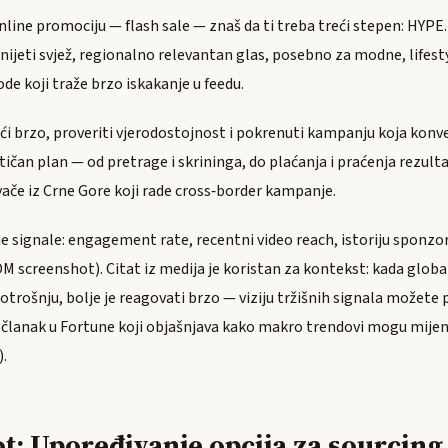
line promociju — flash sale — znaš da ti treba treći stepen: HYPE. 
jeti svjež, regionalno relevantan glas, posebno za modne, lifesty
e koji traže brzo iskakanje u feedu.
ći brzo, proveriti vjerodostojnost i pokrenuti kampanju koja konv
tičan plan — od pretrage i skrininga, do plaćanja i praćenja rezul
vače iz Crne Gore koji rade cross‑border kampanje.
ne signale: engagement rate, recentni video reach, istoriju sponzors
 screenshot). Citat iz medija je koristan za kontekst: kada global
potrošnju, bolje je reagovati brzo — viziju tržišnih signala možete p
je članak u Fortune koji objašnjava kako makro trendovi mogu mije
.
t: Upoređivanje opcija za sourcing