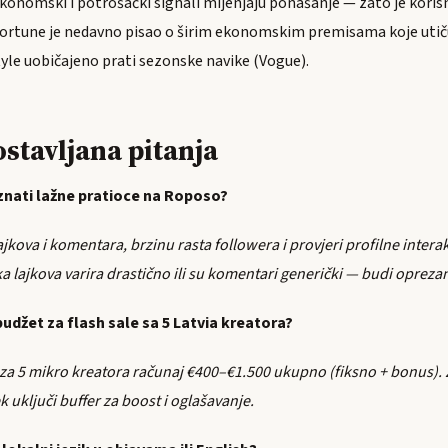
omski i potrošački signali mijenjaju ponašanje — zato je korisno
 Fortune je nedavno pisao o širim ekonomskim premisama koje utič
tyle uobičajeno prati sezonske navike (Vogue).
ostavljana pitanja
nati lažne pratioce na Roposo?
jkova i komentara, brzinu rasta followera i provjeri profilne interak
 lajkova varira drastično ili su komentari generički — budi opreza
 budžet za flash sale sa 5 Latvia kreatora?
 za 5 mikro kreatora računaj €400–€1.500 ukupno (fiksno + bonus). 
k uključi buffer za boost i oglašavanje.