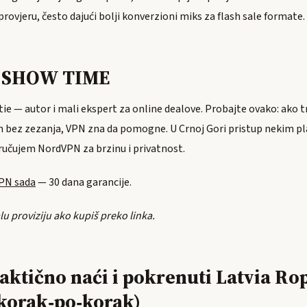
 provjeru, često dajući bolji konverzioni miks za flash sale formate.
e SHOW TIME
ie — autor i mali ekspert za online dealove. Probajte ovako: ako t
gion bez zezanja, VPN zna da pomogne. U Crnoj Gori pristup nekim
oručujem NordVPN za brzinu i privatnost.
PN sada
— 30 dana garancije.
u proviziju ako kupiš preko linka.
aktično naći i pokrenuti Latvia Ro
(korak‑po‑korak)