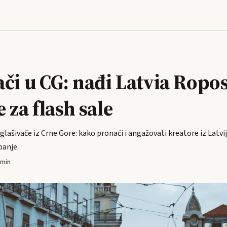
ači u CG: nađi Latvia Ropo
 za flash sale
glašivače iz Crne Gore: kako pronaći i angažovati kreatore iz Latv
panje.
 min