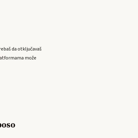
rebaš da otključavaš
 platformama može
poso