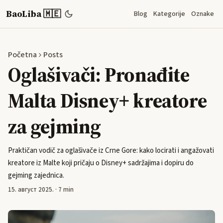
BaoLiba 🇲🇪
Blog
Kategorije
Oznake
Početna
Posts
Oglašivači: Pronađite
Malta Disney+ kreatore
za gejming
Praktičan vodič za oglašivače iz Crne Gore: kako locirati i angažovati
kreatore iz Malte koji pričaju o Disney+ sadržajima i dopiru do
gejming zajednica.
15. август 2025.
·
7 min