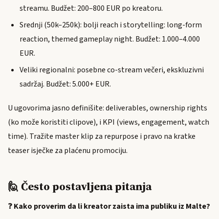
streamu. Budžet: 200–800 EUR po kreatoru.
Srednji (50k–250k): bolji reach i storytelling: long-form
reaction, themed gameplay night. Budžet: 1.000–4.000
EUR.
Veliki regionalni: posebne co-stream večeri, ekskluzivni
sadržaj. Budžet: 5.000+ EUR.
U ugovorima jasno definišite: deliverables, ownership rights
(ko može koristiti clipove), i KPI (views, engagement, watch
time). Tražite master klip za repurpose i pravo na kratke
teaser isječke za plaćenu promociju.
🙋 Često postavljena pitanja
❓
Kako proverim da li kreator zaista ima publiku iz Malte?