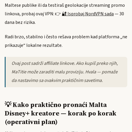
Maltese publike ili da testiraš geolokacije streaming promo
linkova, probaj ovaj VPN: 👉
🔐 Isprobaj NordVPN sada
— 30
dana bez rizika.
Radi brzo, stabilno i često rešava problem kad platforma „ne
prikazuje“ lokalne rezultate.
Ovaj post sadrži affiliate linkove. Ako kupiš preko njih,
MaTitie može zaraditi malu proviziju. Hvala — pomaže
da nastavimo sa ovakvim praktičnim savetima.
💡 Kako praktično pronaći Malta
Disney+ kreatore — korak po korak
(operativni plan)