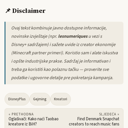
📌 Disclaimer
Ovaj tekst kombinuje javno dostupne informacije,
novinske izvještaje (npr.
lesnumeriques
u vezi s
Disney+ sadržajem) i sažete uvide iz creator ekonomije
(Minecraft partner primeri). Koristio sam i alate iskustva
i opšte industrijske prakse. Sadržaj je informativan i
treba ga koristiti kao polaznu tačku — proverite sve
podatke i ugovorne detalje pre pokretanja kampanja.
DisneyPlus
Gejming
Kreatori
« PRETHODNA
SLJEDEĆA »
Oglašivači: Kako naći Taobao
Find Denmark Snapchat
kreatore iz BiH?
creators to reach music fans