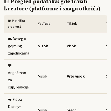
📊 Pregled podataka: gde tražiti
kreatore (platforme i snaga otkrića)
🧩 Metrička
YouTube
TikTok
Tw
vrednost
👥 Doseg u
gejming
Visok
Visok
Sr
zajednicama
💬
Angažman
Visok
Vrlo visok
Sr
za
clip/reakcije
🎯 Fit za
Disney+
Visok
Srednji
Sr