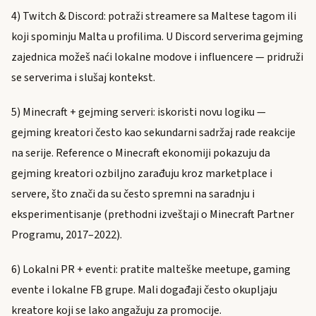
4) Twitch & Discord: potraži streamere sa Maltese tagom ili
koji spominju Malta u profilima. U Discord serverima gejming
zajednica možeš naći lokalne modove i influencere — pridruži
se serverima i slušaj kontekst.
5) Minecraft + gejming serveri: iskoristi novu logiku —
gejming kreatori često kao sekundarni sadržaj rade reakcije
na serije. Reference o Minecraft ekonomiji pokazuju da
gejming kreatori ozbiljno zarađuju kroz marketplace i
servere, što znači da su često spremni na saradnju i
eksperimentisanje (prethodni izveštaji o Minecraft Partner
Programu, 2017–2022).
6) Lokalni PR + eventi: pratite malteške meetupe, gaming
evente i lokalne FB grupe. Mali događaji često okupljaju
kreatore koji se lako angažuju za promocije.