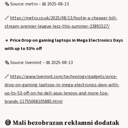
🗞️ Source: metro – 📅 2025-08-13
🔗
https://metro.co.uk/2025/08/13/footie-a-cheaper-bill-
stream-premier-league-less-this-summer-23891527/
🔸
Price Drop on gaming laptops in Mega Electronics Days
with up to 53% off
🗞️ Source: livemint – 📅 2025-08-13
🔗
https://www.livemint.com/technology/gadgets/price-
drop-on-gaming-laptops-in-mega-electronics-days-with-
up-to-53-off-on-hp-dell-asus-lenovo-and-more-top-
brands-11755068105885.html
😅 Mali bezobrazan reklamni dodatak