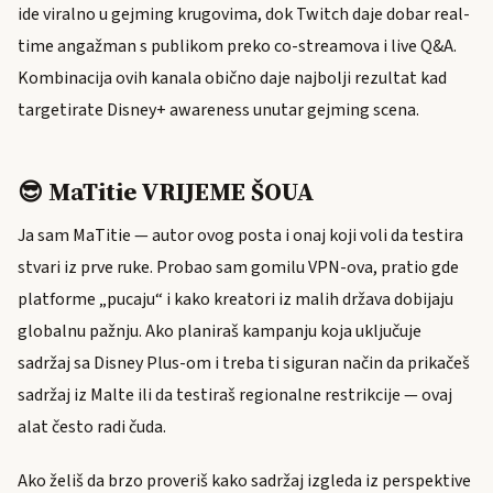
ide viralno u gejming krugovima, dok Twitch daje dobar real-
time angažman s publikom preko co-streamova i live Q&A.
Kombinacija ovih kanala obično daje najbolji rezultat kad
targetirate Disney+ awareness unutar gejming scena.
😎 MaTitie VRIJEME ŠOUA
Ja sam MaTitie — autor ovog posta i onaj koji voli da testira
stvari iz prve ruke. Probao sam gomilu VPN-ova, pratio gde
platforme „pucaju“ i kako kreatori iz malih država dobijaju
globalnu pažnju. Ako planiraš kampanju koja uključuje
sadržaj sa Disney Plus-om i treba ti siguran način da prikačeš
sadržaj iz Malte ili da testiraš regionalne restrikcije — ovaj
alat često radi čuda.
Ako želiš da brzo proveriš kako sadržaj izgleda iz perspektive