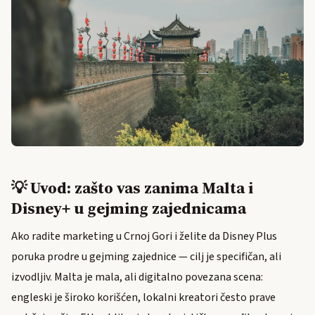
💡 Uvod: zašto vas zanima Malta i
Disney+ u gejming zajednicama
Ako radite marketing u Crnoj Gori i želite da Disney Plus
poruka prodre u gejming zajednice — cilj je specifičan, ali
izvodljiv. Malta je mala, ali digitalno povezana scena:
engleski je široko korišćen, lokalni kreatori često prave