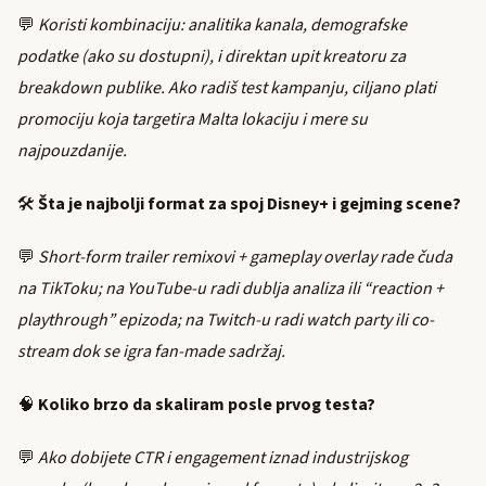
💬
Koristi kombinaciju: analitika kanala, demografske
podatke (ako su dostupni), i direktan upit kreatoru za
breakdown publike. Ako radiš test kampanju, ciljano plati
promociju koja targetira Malta lokaciju i mere su
najpouzdanije.
🛠️
Šta je najbolji format za spoj Disney+ i gejming scene?
💬
Short-form trailer remixovi + gameplay overlay rade čuda
na TikToku; na YouTube-u radi dublja analiza ili “reaction +
playthrough” epizoda; na Twitch-u radi watch party ili co-
stream dok se igra fan-made sadržaj.
🧠
Koliko brzo da skaliram posle prvog testa?
💬
Ako dobijete CTR i engagement iznad industrijskog