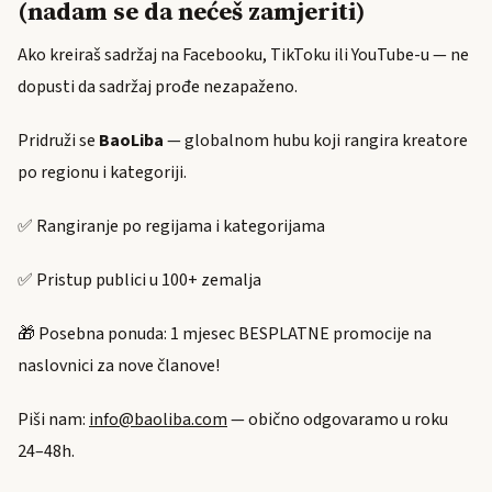
(nadam se da nećeš zamjeriti)
Ako kreiraš sadržaj na Facebooku, TikToku ili YouTube-u — ne
dopusti da sadržaj prođe nezapaženo.
Pridruži se
BaoLiba
— globalnom hubu koji rangira kreatore
po regionu i kategoriji.
✅ Rangiranje po regijama i kategorijama
✅ Pristup publici u 100+ zemalja
🎁 Posebna ponuda: 1 mjesec BESPLATNE promocije na
naslovnici za nove članove!
Piši nam:
info@baoliba.com
— obično odgovaramo u roku
24–48h.