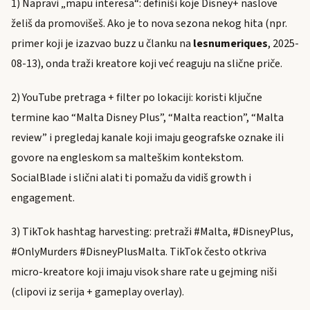
1) Napravi „mapu interesa“: definiši koje Disney+ naslove
želiš da promovišeš. Ako je to nova sezona nekog hita (npr.
primer koji je izazvao buzz u članku na
lesnumeriques
, 2025-
08-13), onda traži kreatore koji već reaguju na slične priče.
2) YouTube pretraga + filter po lokaciji: koristi ključne
termine kao “Malta Disney Plus”, “Malta reaction”, “Malta
review” i pregledaj kanale koji imaju geografske oznake ili
govore na engleskom sa malteškim kontekstom.
SocialBlade i slični alati ti pomažu da vidiš growth i
engagement.
3) TikTok hashtag harvesting: pretraži #Malta, #DisneyPlus,
#OnlyMurders #DisneyPlusMalta. TikTok često otkriva
micro-kreatore koji imaju visok share rate u gejming niši
(clipovi iz serija + gameplay overlay).