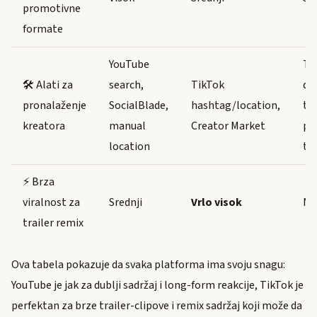
promotivne
formate
YouTube
Tw
🛠️ Alati za
search,
TikTok
dir
pronalaženje
SocialBlade,
hashtag/location,
thi
kreatora
manual
Creator Market
pa
location
tr
⚡ Brza
viralnost za
Srednji
Vrlo visok
Ni
trailer remix
Ova tabela pokazuje da svaka platforma ima svoju snagu:
YouTube je jak za dublji sadržaj i long-form reakcije, TikTok je
perfektan za brze trailer-clipove i remix sadržaj koji može da