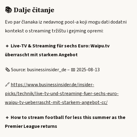
📚 Dalje čitanje
Evo par članaka iz nedavnog pool-a koji mogu dati dodatni
kontekst o streaming tržištu i gejming opremi:
🔸
Live-TV & Streaming für sechs Euro: Waipu.tv
überrascht mit starkem Angebot
🗞️ Source: businessinsider_de – 📅 2025-08-13
🔗
https://www.businessinsider.de/insider-
picks/technik/live-tv-und-streaming-fuer-sechs-euro-
waipu-tv-ueberrascht-mit-starkem-angebot-cc/
🔸
How to stream football for less this summer as the
Premier League returns