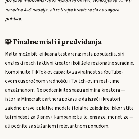
proseka (benchmarks zavise od formata), skalirajte za 2–3x u
naredne 4–6 nedelja, ali rotirajte kreatore da ne sagore
publika.
🧩 Finalne misli i predviđanja
Malta može biti efikasna test arena: mala populacija, širi
engleski reach i aktivni kreatori koji žele regionalne suradnje.
Kombinujte TikTok-ov capacity za viralnost sa YouTube-
ovom dugoročnom vrednošću i Twitch-ovim real-time
angažmanom. Ne podcenjujte snagu gejming kreatora —
istorija Minecraft partnera pokazuje da igrači i kreatori
zajedno prave isplative modele i lojalne zajednice; iskoristite
taj mindset za Disney+ kampanje: build, engage, monetize —
ali počnite sa slušanjem i relevantnom ponudom.