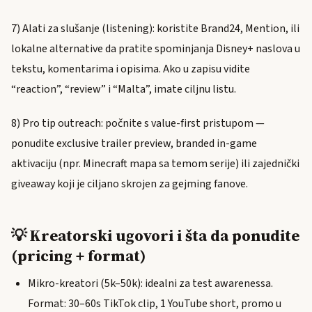
7) Alati za slušanje (listening): koristite Brand24, Mention, ili
lokalne alternative da pratite spominjanja Disney+ naslova u
tekstu, komentarima i opisima. Ako u zapisu vidite
“reaction”, “review” i “Malta”, imate ciljnu listu.
8) Pro tip outreach: počnite s value-first pristupom —
ponudite exclusive trailer preview, branded in-game
aktivaciju (npr. Minecraft mapa sa temom serije) ili zajednički
giveaway koji je ciljano skrojen za gejming fanove.
💡 Kreatorski ugovori i šta da ponudite
(pricing + format)
Mikro-kreatori (5k–50k): idealni za test awarenessa.
Format: 30–60s TikTok clip, 1 YouTube short, promo u