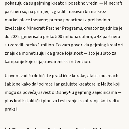
pokazuju da su gejming kreatori posebno vredni — Minecraft
partneri su, na primjer, izgradili masivan biznis kroz
marketplace i servere; prema podacima iz prethodnih
izveštaja o Minecraft Partner Programu, creator zajednica je
do 2022. generisala preko 500 miliona dolara, a 43 partnera
su zaradili preko 1 milion. To vam govori da gejming kreatori
znaju da monetizuju i da grade lojalnost — što je zlato za
kampanje koje ciljaju awareness i retention.
U ovom vodiču dobićete praktične korake, alate i outreach
šablone kako da locirate i angažujete kreatore iz Malte koji
mogu da povećaju svest o Disney+ u gejming zajednicama —
plus kratki taktički plan za testiranje i skaliranje koji radi u
praksi.