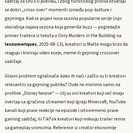
sadržaj za širu EU publiku, i zbog turističkog profila otvaraju
se dobri „cross-over“ momenti između pop-kulture i
gejminga. Kad se pojavi nova sezona popularne serije (npr.
skorašnja najava sezona koja generiše buzz — pogledajte
primer trailera iz teksta o Only Murders in the Building na
lesnumeriques
, 2025-08-13), kreatori iz Malte mogu brzo da
reaguju i kreiraju video eseje, meme ili gejming crossover
sadržaje.
Glavni problem oglašivača: kako ih naći i zašto su ti kreatori
relevantni za gejming publiku? Ovde ne mislimo samo na
profilne „Disney fanove“ — cilj su oni kreatori koji već imaju
overlap sa igračima: streameri koji igraju Minecraft, YouTube
kanali koji prave reakcije na epizode i istovremeno prave
gaming sadržaj, ili TikTok kreatori koji miksuju trailer remix
sa gameplay snimcima. Reference iz creator ekonomije