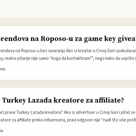
rendova na Roposo-u za game key give
rendova na Roposo-u bez smaranja Ako si kreator u Crnoj Gori i pokušav
, realno pitanje nije samo “koga da kontaktiram?”, nego kako da uopšte 
 to nije magija, ali nije ni random spam. Najbolje prolaze oni koji znaju da
min
 ponudu i jasnu korist za brend. ...
 Turkey Lazada kreatore za affiliate?
i prave Turkey Lazada kreatore? Ako si advertiser u Crnoj Gori i pitaš s
tore za affiliate preko influensera, pravi odgovor nije “nađi što više profi
u povjerenje publike i znaju da pretvore pažnju u klik, pa u kupovinu. Tu je
in
ng danas radi više kao seed-to-sale mašina nego kao klasičan oglas. Istra