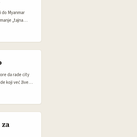
u
 gdje se saradnja i
ći do Myanmar
manje „tajna
aohongshu nije
 baš suprotno od
 realan vodič, a ne
u kupovnu namjeru
o
ore da rade city
de koji već žive
rističkog
 “iz prve ruke”
odmah provali.
vnog ponašanja i
 za