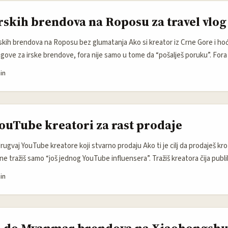
rskih brendova na Roposu za travel vlog
rskih brendova na Roposu bez glumatanja Ako si kreator iz Crne Gore i hoć
ogove za irske brendove, fora nije samo u tome da “pošalješ poruku”. Fora
š njihov cilj: više pregleda, bolji reach, i sadržaj koji ne djeluje kao rekl
in
a do kraja. ...
ouTube kreatori za rast prodaje
ugvaj YouTube kreatore koji stvarno prodaju Ako ti je cilj da prodaješ kro
e tražiš samo “još jednog YouTube influensera”. Tražiš kreatora čija publi
reporuke i nije hladna kao kamen. E tu Urugvaj zna biti zanimljiv: manji trž
in
icu, više povjerenja i manje šuma u komunikaciji. Poenta nije da nađeš najg
držaj ima kupovnu namjeru. YouTube je baš zato pojačao svoj creator mark
je opisala Melissa Hsieh Nikolic, YouTube Creator Partnerships sad spaja 
je i mjerenje u jednom sistemu, kroz YouTube Studio za kreatore i Google 