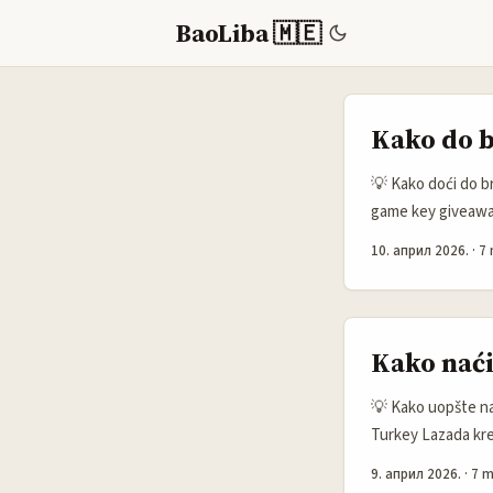
BaoLiba 🇲🇪
Kako do b
💡 Kako doći do b
game key giveaway
brenda. Na Roposo-u
10. април 2026.
·
7 
dobar ugao, kratku
Kako naći
💡 Kako uopšte nać
Turkey Lazada krea
ljude koji već imaj
9. април 2026.
·
7 m
influencer marketi