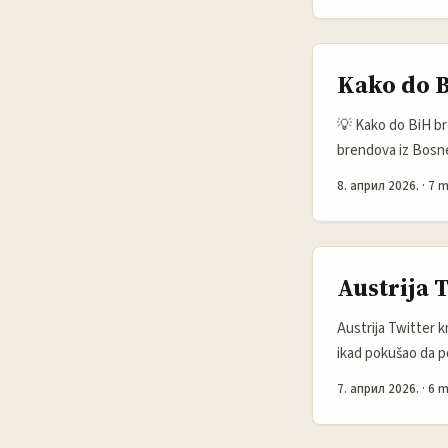
tržištem stalno po
povjerenja u indi
3,86%. To znači da
Kako do B
💡 Kako do BiH br
brendova iz Bosne
ulaz u tuđu publik
8. април 2026.
·
7 m
hoćemo li saradnju
njih. To je baš on
proizvod, nego su p
Instagram i TikTok
Austrija 
...
Austrija Twitter 
ikad pokušao da po
— znaš taj bol. K
7. април 2026.
·
6 m
nekoga ko stvarno z