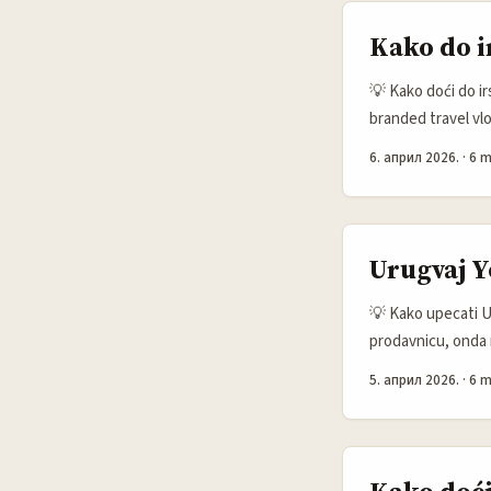
Kako do i
💡 Kako doći do i
branded travel vl
pokažeš da razumije
6. април 2026.
·
6 m
putopis što se gled
Urugvaj Y
💡 Kako upecati Ur
prodavnicu, onda n
njemu, klikće na p
5. април 2026.
·
6 m
znači bližu zajedn
nego onog čiji sa
Prema najavi koju 
saradnju, skaliran