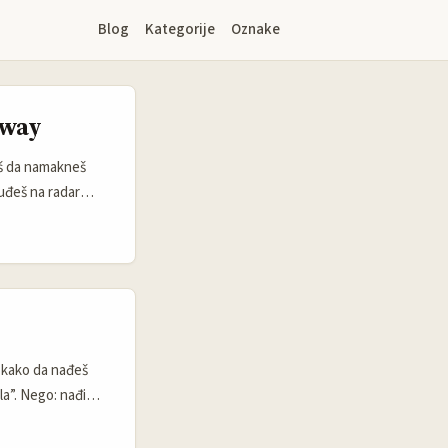
Blog
Kategorije
Oznake
away
aš da namakneš
uđeš na radar
 spoje tri stvari:
e kako da nađeš
la”. Nego: nađi
 fora što
živanja koja kruže