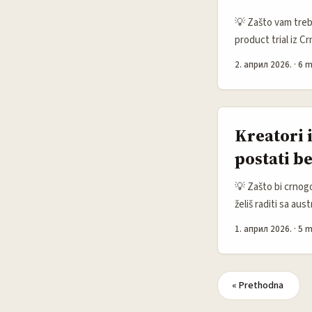
💡 Zašto vam treba
product trial iz Cr
skalabilnom toku s
2. април 2026.
·
6 m
partnerstvu sa Eg
koja blijedi za dv
gradi zajednicu. ...
Kreatori 
postati b
💡 Zašto bi crnogo
želiš raditi sa a
app trenutno favor
1. април 2026.
·
5 m
Australijski brend
primjeri kampanja i
kreatorima koji i
« Prethodna
content) koji može