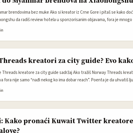
i do Myanmar brendova na Xiaohongsh
ivače. I to nije kozmetika — to je signal da brendovi sve više traže modele
zbiljno, a ne “od oka”. ...
nmar brendovima bez muke Ako si kreator iz Crne Gore i pitaš se kako do
ongshu da radiš review hotela u sponzorisanim objavama, fora je mnogo 
e — dobar timing, dobar ugao i dobar dokaz da znaš prodati iskustvo. Xi
in
janje. Ljudi tamo ulaze sa stavom „provjeravam prije nego kupim”, što je
pravo zato hoteli i travel brendovi na toj platformi vole sadržaj koji liči na
jnim filterom. Reference Content to dobro pogađa: Xiaohongshu ima jač
publika tamo istražuje prije odluke. ...
Threads kreatori za city guide? Evo kak
e Threads kreatore za city guide sadržaj Ako tražiš Norway Threads kreat
va fora nije samo “nađi nekog ko ima dobar reach”. Poenta je da uhvatiš lju
ao lokalci i znaju da pokažu ulicu, kvart, kafić ili skriveni kutak bez onog tu
in
jba. Na Threads-u to je posebno bitno jer ljudi tamo vole kratke, direktne,
 mjesta za glumu. Ako kreator zvuči kao da recituje brošuru, publika ga 
2026. treba malo pametniji pristup: miks ručnog pretraživanja, analize ja
 alata. ...
i: Kako pronaći Kuwait Twitter kreatore
alove?