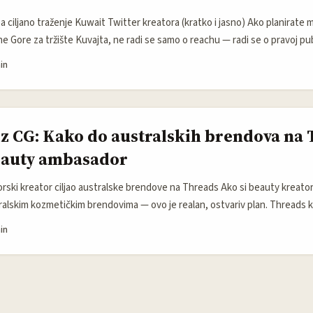
 ciljano traženje Kuwait Twitter kreatora (kratko i jasno) Ako planirate 
ne Gore za tržište Kuvajta, ne radi se samo o reachu — radi se o pravoj publi
adržaja. Globalne studije i lokalni caseovi (npr. novi model koji primjenjuje
in
o Pharmaceuticals za QV) pokazuju da brendovi danas više ne žele “eksp
a tjedna. Žele always-on model koji proizvodi konstantan UGC, testira hipo
iz CG: Kako do australskih brendova na 
eauty ambasador
rski kreator ciljao australske brendove na Threads Ako si beauty kreator 
ustralskim kozmetičkim brendovima — ovo je realan, ostvariv plan. Thread
izuje brže, konverzacijski sadržaje i direktan kontakt između brendova i 
in
ovi poput Bondi Sands i e.l.f. već redovno rade plaćene partnerke s kreat
 profili u javnim objavama). Lokalni primjeri iz Australije pokazuju da bren
maju jasno tržište, autentičan sadržaj i sposobnost da isporuče UGC (use
 da se upotrijebi u ads kampanjama. ...