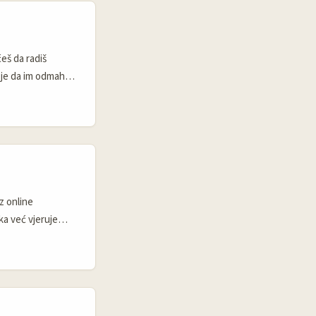
eš da radiš
 je da im odmah
ama, nego kao
z online
ka već vjeruje
išni krug često
lasnijeg kreatora,
eting sistem.
discovery,
Ads / Display &