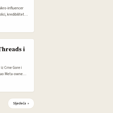
mikro-influencer
ci, kredibilitetu i
 Social Soup u
lozivnu” kampanju
teze i polako
Threads i
iz Crne Gore i
s kao Meta-owned
kreatora.
ivcima (referenca:
dovi vole rad sa
r-generated
Sljedeća »