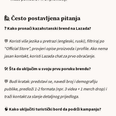
🙋 Često postavljena pitanja
❓
Kako pronaći kazahstanski brend na Lazada?
💬
Koristi više jezika u pretrazi (engleski, ruski), filtriraj po
“Official Store”, provjeri opise proizvoda i profile. Ako nema
jasan kontakt, koristi Lazada chat za prvo obraćanje.
🛠️
Šta da uključim u svoju prvu poruku brendu?
💬
Budi kratak: predstavi se, navedi broj i demografiju
publike, predloži 1-2 formata (npr. 3 videa + 1 merch drop) i
traži kontakt za slanje detaljnog prijedloga.
🧠
Kako uključiti turistički bord da podrži kampanju?