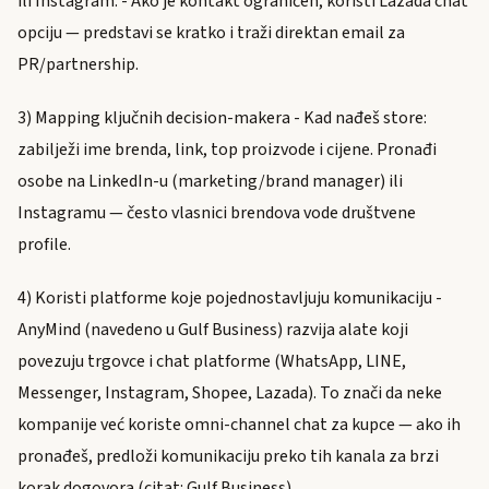
ili Instagram. - Ako je kontakt ograničen, koristi Lazada chat
opciju — predstavi se kratko i traži direktan email za
PR/partnership.
3) Mapping ključnih decision-makera - Kad nađeš store:
zabilježi ime brenda, link, top proizvode i cijene. Pronađi
osobe na LinkedIn-u (marketing/brand manager) ili
Instagramu — često vlasnici brendova vode društvene
profile.
4) Koristi platforme koje pojednostavljuju komunikaciju -
AnyMind (navedeno u Gulf Business) razvija alate koji
povezuju trgovce i chat platforme (WhatsApp, LINE,
Messenger, Instagram, Shopee, Lazada). To znači da neke
kompanije već koriste omni-channel chat za kupce — ako ih
pronađeš, predloži komunikaciju preko tih kanala za brzi
korak dogovora (citat: Gulf Business).