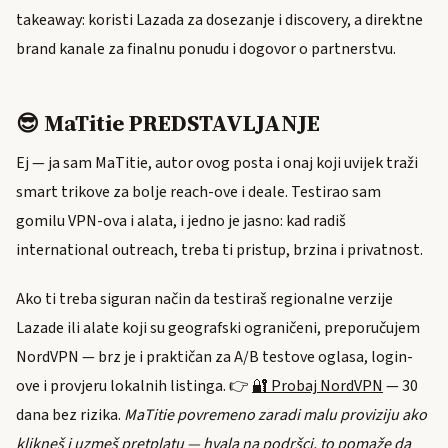
takeaway: koristi Lazada za dosezanje i discovery, a direktne
brand kanale za finalnu ponudu i dogovor o partnerstvu.
😎 MaTitie PREDSTAVLJANJE
Ej — ja sam MaTitie, autor ovog posta i onaj koji uvijek traži
smart trikove za bolje reach-ove i dea­le. Testirao sam
gomilu VPN-ova i alata, i jedno je jasno: kad radiš
international outreach, treba ti pristup, brzina i privatnost.
Ako ti treba siguran način da testiraš regionalne verzije
Lazade ili alate koji su geografski ograničeni, preporučujem
NordVPN — brz je i praktičan za A/B testove oglasa, login-
ove i provjeru lokalnih listinga. 👉
🔐 Probaj NordVPN
— 30
dana bez rizika.
MaTitie povremeno zaradi malu proviziju ako
klikneš i uzmeš pretplatu — hvala na podršci, to pomaže da