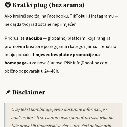
😅 Kratki plug (bez srama)
Ako kreiraš sadržaj na Facebooku, TikToku ili Instagramu —
ne daj da tvoj rad ostane neprimjećen.
Pridruži se
BaoLiba
— globalnoj platformi koja rangira i
promovira kreatore po regijama i kategorijama. Trenutno
imaju ponudu:
1 mjesec besplatne promocije na
homepage-u
za nove članove. Piši:
info@baoliba.com
—
obično odgovaraju u 24–48h.
📌 Disclaimer
Ovaj tekst kombinuje javno dostupne informacije i
analize; koristi se i automatska pomoć pri sastavljanju.
Nije pravni ili finansijski savjet — provjeri detalje prije