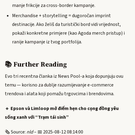
manje frikcije za cross-border kampanje.
Merchandise + storytelling = dugoročan imprint
destinacije. Ako želiš da turistički bord vidi vrijednost,
pokaži konkretne primjere (kao Agoda merch pristup) i
ranije kampanje iz tvog portfolija.
📚 Further Reading
Evo tri recentna članka iz News Pool-a koja dopunjuju ovu
temu — korisno za dublje razumijevanje e-commerce
trendova i alata koji pomažu trgovcima i brendovima.
🔸
Epson và Limloop mở điểm hẹn cho cọng đồng yêu
sống xanh với “Trạm tái sinh”
🗞️ Source:
nld
– 📅 2025-08-12 08:14:00