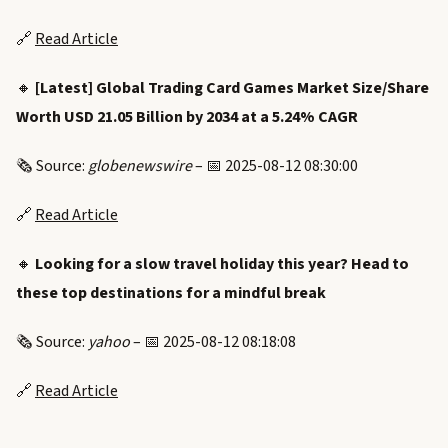
🔗
Read Article
🔸
[Latest] Global Trading Card Games Market Size/Share
Worth USD 21.05 Billion by 2034 at a 5.24% CAGR
🗞️ Source:
globenewswire
– 📅 2025-08-12 08:30:00
🔗
Read Article
🔸
Looking for a slow travel holiday this year? Head to
these top destinations for a mindful break
🗞️ Source:
yahoo
– 📅 2025-08-12 08:18:08
🔗
Read Article