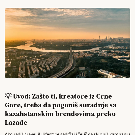
💡 Uvod: Zašto ti, kreatore iz Crne
Gore, treba da pogoniš suradnje sa
kazahstanskim brendovima preko
Lazade
Ako radiš travel ili lifestyle sadržaj i želiš da sklopiš kampanju