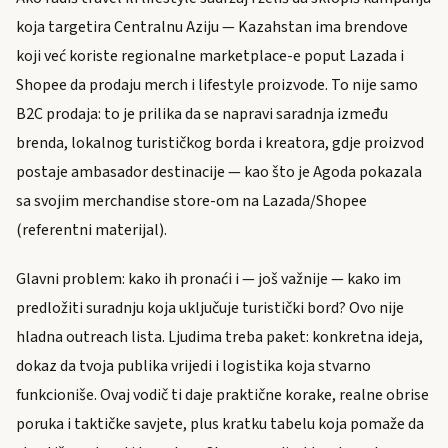
koja targetira Centralnu Aziju — Kazahstan ima brendove
koji već koriste regionalne marketplace-e poput Lazada i
Shopee da prodaju merch i lifestyle proizvode. To nije samo
B2C prodaja: to je prilika da se napravi saradnja između
brenda, lokalnog turističkog borda i kreatora, gdje proizvod
postaje ambasador destinacije — kao što je Agoda pokazala
sa svojim merchandise store-om na Lazada/Shopee
(referentni materijal).
Glavni problem: kako ih pronaći i — još važnije — kako im
predložiti suradnju koja uključuje turistički bord? Ovo nije
hladna outreach lista. Ljudima treba paket: konkretna ideja,
dokaz da tvoja publika vrijedi i logistika koja stvarno
funkcioniše. Ovaj vodič ti daje praktične korake, realne obrise
poruka i taktičke savjete, plus kratku tabelu koja pomaže da