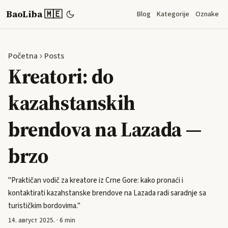
BaoLiba 🇲🇪
Blog
Kategorije
Oznake
Početna
Posts
Kreatori: do
kazahstanskih
brendova na Lazada —
brzo
"Praktičan vodič za kreatore iz Crne Gore: kako pronaći i
kontaktirati kazahstanske brendove na Lazada radi saradnje sa
turističkim bordovima."
14. август 2025.
·
6 min