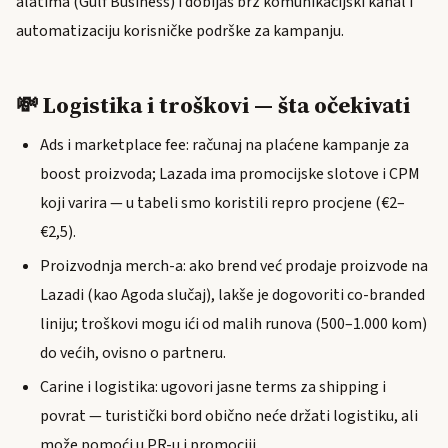
alatima (Gulf Business) i dobijaš brz komunikacijski kanal i
automatizaciju korisničke podrške za kampanju.
💸 Logistika i troškovi — šta očekivati
Ads i marketplace fee: računaj na plaćene kampanje za
boost proizvoda; Lazada ima promocijske slotove i CPM
koji varira — u tabeli smo koristili repro procjene (€2–
€2,5).
Proizvodnja merch-a: ako brend već prodaje proizvode na
Lazadi (kao Agoda slučaj), lakše je dogovoriti co-branded
liniju; troškovi mogu ići od malih runova (500–1.000 kom)
do većih, ovisno o partneru.
Carine i logistika: ugovori jasne terms za shipping i
povrat — turistički bord obično neće držati logistiku, ali
može pomoći u PR-u i promociji.