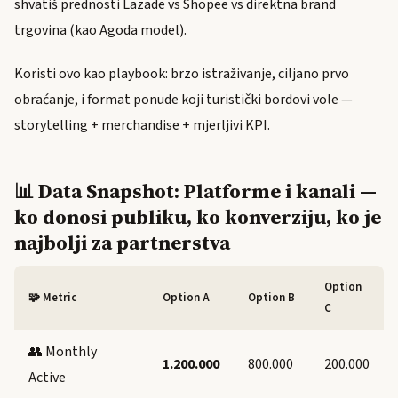
shvatiš prednosti Lazade vs Shopee vs direktna brand
trgovina (kao Agoda model).
Koristi ovo kao playbook: brzo istraživanje, ciljano prvo
obraćanje, i format ponude koji turistički bordovi vole —
storytelling + merchandise + mjerljivi KPI.
📊 Data Snapshot: Platforme i kanali —
ko donosi publiku, ko konverziju, ko je
najbolji za partnerstva
Option
🧩 Metric
Option A
Option B
C
👥 Monthly
1.200.000
800.000
200.000
Active