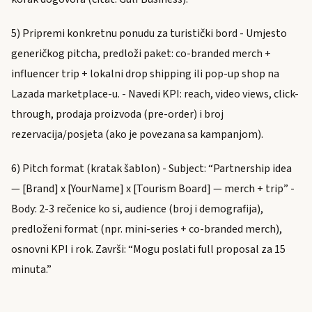
5) Pripremi konkretnu ponudu za turistički bord - Umjesto
generičkog pitcha, predloži paket: co-branded merch +
influencer trip + lokalni drop shipping ili pop-up shop na
Lazada marketplace-u. - Navedi KPI: reach, video views, click-
through, prodaja proizvoda (pre-order) i broj
rezervacija/posjeta (ako je povezana sa kampanjom).
6) Pitch format (kratak šablon) - Subject: “Partnership idea
— [Brand] x [YourName] x [Tourism Board] — merch + trip” -
Body: 2-3 rečenice ko si, audience (broj i demografija),
predloženi format (npr. mini-series + co-branded merch),
osnovni KPI i rok. Završi: “Mogu poslati full proposal za 15
minuta.”