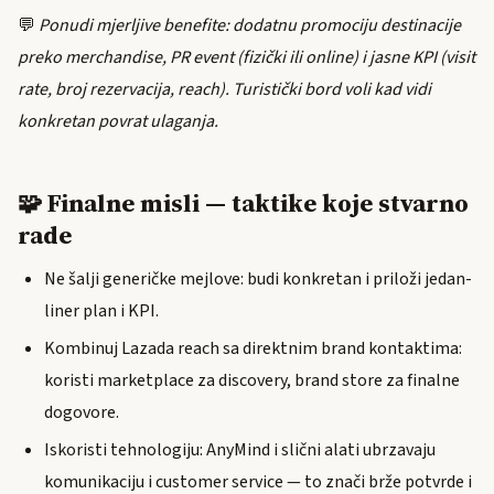
💬
Ponudi mjerljive benefite: dodatnu promociju destinacije
preko merchandise, PR event (fizički ili online) i jasne KPI (visit
rate, broj rezervacija, reach). Turistički bord voli kad vidi
konkretan povrat ulaganja.
🧩 Finalne misli — taktike koje stvarno
rade
Ne šalji generičke mejlove: budi konkretan i priloži jedan-
liner plan i KPI.
Kombinuj Lazada reach sa direktnim brand kontaktima:
koristi marketplace za discovery, brand store za finalne
dogovore.
Iskoristi tehnologiju: AnyMind i slični alati ubrzavaju
komunikaciju i customer service — to znači brže potvrde i