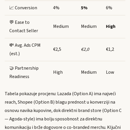
📈 Conversion
4%
5%
6%
💬 Ease to
Medium
Medium
High
Contact Seller
💸 Avg. Ads CPM
€2,5
€2,0
€1,2
(est.)
🤝 Partnership
High
Medium
Low
Readiness
Tabela pokazuje procjenu: Lazada (Option A) ima najveći
reach, Shopee (Option B) blagu prednost u konverziji na
osnovu navika kupovine, dok direktni brand store (Option C
— Agoda-style) ima bolju sposobnost za direktnu
komunikaciju i brže dogovore o co-branded merchu. Ključni