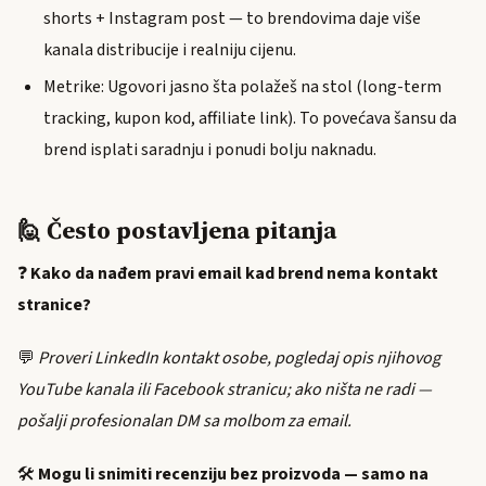
shorts + Instagram post — to brendovima daje više
kanala distribucije i realniju cijenu.
Metrike: Ugovori jasno šta polažeš na stol (long-term
tracking, kupon kod, affiliate link). To povećava šansu da
brend isplati saradnju i ponudi bolju naknadu.
🙋 Često postavljena pitanja
❓
Kako da nađem pravi email kad brend nema kontakt
stranice?
💬
Proveri LinkedIn kontakt osobe, pogledaj opis njihovog
YouTube kanala ili Facebook stranicu; ako ništa ne radi —
pošalji profesionalan DM sa molbom za email.
🛠️
Mogu li snimiti recenziju bez proizvoda — samo na