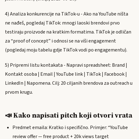
4) Analiza konkurencije na TikTok-u - Ako na YouTube ništa
ne nađeš, pogledaj TikTok: mnogi laoski brendovi prvo
testiraju proizvode na kratkim formatima. TikTok je odličan
za “proof of concept” i odnosi se na viši engagement
(pogledaj moju tabelu gdje TikTok vodi po engagementu).
5) Pripremi listu kontakata - Napravi spreadsheet: Brand |
Kontakt osoba | Email | YouTube link | TikTok | Facebook |
LinkedIn | Napomena. Cilj: 20 ciljanih brendova za outreach u
prvom krugu.
📣 Kako napisati pitch koji otvori vrata
Predmet emaila: Kratko i specifično. Primjer: “YouTube
review offer — free product + 20k views target