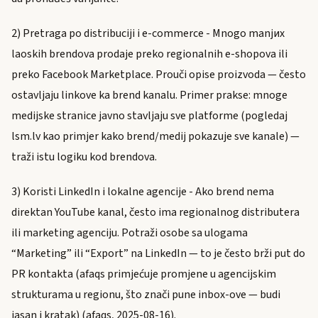
2) Pretraga po distribuciji i e-commerce - Mnogo manjих
laoskih brendova prodaje preko regionalnih e-shopova ili
preko Facebook Marketplace. Prouči opise proizvoda — često
ostavljaju linkove ka brend kanalu. Primer prakse: mnoge
medijske stranice javno stavljaju sve platforme (pogledaj
lsm.lv kao primjer kako brend/medij pokazuje sve kanale) —
traži istu logiku kod brendova.
3) Koristi LinkedIn i lokalne agencije - Ako brend nema
direktan YouTube kanal, često ima regionalnog distributera
ili marketing agenciju. Potraži osobe sa ulogama
“Marketing” ili “Export” na LinkedIn — to je često brži put do
PR kontakta (afaqs primjećuje promjene u agencijskim
strukturama u regionu, što znači pune inbox-ove — budi
jasan i kratak) (afaqs, 2025-08-16).