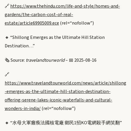
🔗
https://www.thehindu.com/life-and-style/homes-and-
gardens/the-carbon-cost-of-real-
estate/article69905009.ece
(rel=“nofollow”)
🔸 “Shillong Emerges as the Ultimate Hill Station
Destination…”
🗞️ Source:
travelandtourworld
– 📅 2025-08-16
🔗
https://www.travelandtourworld.com/news/article/shillong
-emerges-as-the-ultimate-hill-station-destination-
offering-serene-lakes-iconic-waterfalls-and-cultural-
wonders-in-india/
(rel=“nofollow”)
🔸 “水母大軍癱瘓法國核電廠 鄉民1招KO電網殺手網笑翻”