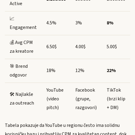
Active
📈
4.5%
3%
8%
Engagement
💰 Avg CPM
6.50$
4.00$
5.00$
za kreatore
🎯 Brend
18%
12%
22%
odgovor
YouTube
Facebook
TikTok
🛠️ Najlakše
(video
(grupe,
(brzi klip
za outreach
pitch)
razgovori)
+ DM)
Tabela pokazuje da YouTube u regionu često ima solidnu
korisničku bazu i prihvatljiv CPM za kvalitetan content, dok