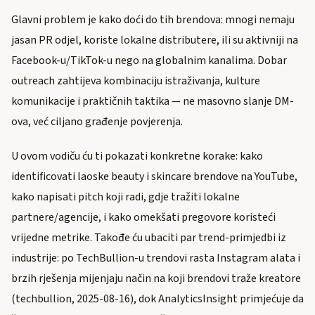
Glavni problem je kako doći do tih brendova: mnogi nemaju
jasan PR odjel, koriste lokalne distributere, ili su aktivniji na
Facebook-u/TikTok-u nego na globalnim kanalima. Dobar
outreach zahtijeva kombinaciju istraživanja, kulture
komunikacije i praktičnih taktika — ne masovno slanje DM-
ova, već ciljano građenje povjerenja.
U ovom vodiču ću ti pokazati konkretne korake: kako
identificovati laoske beauty i skincare brendove na YouTube,
kako napisati pitch koji radi, gdje tražiti lokalne
partnere/agencije, i kako omekšati pregovore koristeći
vrijedne metrike. Takođe ću ubaciti par trend-primjedbi iz
industrije: po TechBullion-u trendovi rasta Instagram alata i
brzih rješenja mijenjaju način na koji brendovi traže kreatore
(techbullion, 2025-08-16), dok AnalyticsInsight primjećuje da