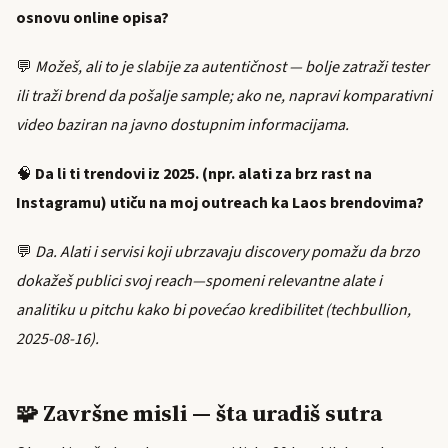
osnovu online opisa?
💬
Možeš, ali to je slabije za autentičnost — bolje zatraži tester
ili traži brend da pošalje sample; ako ne, napravi komparativni
video baziran na javno dostupnim informacijama.
🧠
Da li ti trendovi iz 2025. (npr. alati za brz rast na
Instagramu) utiču na moj outreach ka Laos brendovima?
💬
Da. Alati i servisi koji ubrzavaju discovery pomažu da brzo
dokažeš publici svoj reach—spomeni relevantne alate i
analitiku u pitchu kako bi povećao kredibilitet (techbullion,
2025-08-16).
🧩 Završne misli — šta uradiš sutra