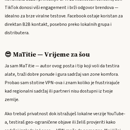
TikTok donosi viši engagement i brži odgovor brendova —
idealno za brze viralne testove. Facebook ostaje koristan za
direktan B2B kontakt, posebno preko lokalnih grupa i
distributera.
😎 MaTitie — Vrijeme za šou
Ja sam MaTitie — autor ovog posta i tip koji voli da testira
alate, traži dobre ponude i gura sadržaj van zone komfora.
Probao sam stotine VPN-ova i znam koliko je frustrirajuće
kad regionalni sadržaj ili partneri nisu dostupni iz tvoje
zemlje.
Ako trebaš privatnost dok istražuješ lokalne verzije YouTube-
a, testiraš geo-ograničene objave ili želiš provjeriti kako