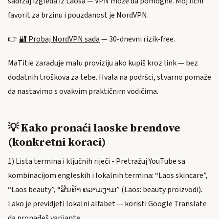
sadržaj izgleda iz Laosa — VPN može da pomogne. Moj lični
favorit za brzinu i pouzdanost je NordVPN.
👉
🔐 Probaj NordVPN sada
— 30-dnevni rizik-free.
MaTitie zarađuje malu proviziju ako kupiš kroz link — bez
dodatnih troškova za tebe. Hvala na podršci, stvarno pomaže
da nastavimo s ovakvim praktičnim vodičima.
💡 Kako pronaći laoske brendove
(konkretni koraci)
1) Lista termina i ključnih riječi - Pretražuj YouTube sa
kombinacijom engleskih i lokalnih termina: “Laos skincare”,
“Laos beauty”, “ສິນຄ້າ ຄວາມງາມ” (Laos: beauty proizvodi).
Lako je previdjeti lokalni alfabet — koristi Google Translate
da pronađeš varijante.