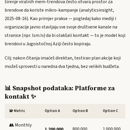
širenje viralnih mem-trendova često otvara prostor za
brendove da koriste mikro-kampanje (analyticsinsight,
2025-08-16). Kao primjer prakse — pogledaj kako mediji i
organizacije javno stavljaju sve svoje društvene kanale na
stranice (npr. lsm.lv) da bi olakšali kontakt — to je model koji
brendovi u Jugoistočnoj Aziji često kopiraju.
Cilj: nakon čitanja imaćeš direktan, testiran plan akcije koji
možeš sprovesti u naredna dva tjedna, bez velikih budžeta.
📊 Snapshot podataka: Platforme za
kontakt ✨
🧩 Metric
Option A
Option B
Option C
👥 Monthly
1.200.000
800.000
1.000.000