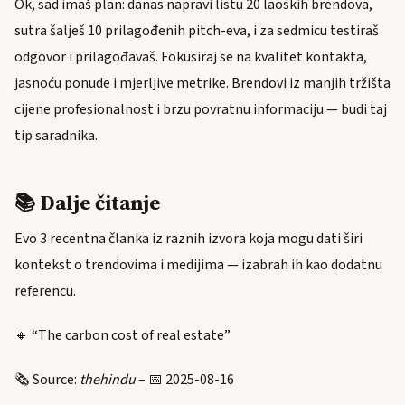
Ok, sad imaš plan: danas napravi listu 20 laoskih brendova,
sutra šalješ 10 prilagođenih pitch-eva, i za sedmicu testiraš
odgovor i prilagođavaš. Fokusiraj se na kvalitet kontakta,
jasnoću ponude i mjerljive metrike. Brendovi iz manjih tržišta
cijene profesionalnost i brzu povratnu informaciju — budi taj
tip saradnika.
📚 Dalje čitanje
Evo 3 recentna članka iz raznih izvora koja mogu dati širi
kontekst o trendovima i medijima — izabrah ih kao dodatnu
referencu.
🔸 “The carbon cost of real estate”
🗞️ Source:
thehindu
– 📅 2025-08-16