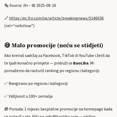
🗞️ Source:
ltn
– 📅 2025-08-16
🔗
https://ec.ltn.com.tw/article/breakingnews/5146036
(rel=“nofollow”)
😅 Malo promocije (neću se stidjeti)
Ako kreiraš sadržaj za Facebook, TikTok ili YouTube i želiš da
te ljudi konačno primjete — pridruži se
BaoLiba
. Mi
pomažemo da rasturiš ranking po regionu i kategoriji.
✅ Rangirano po regionu i kategoriji
✅ Vidljivost u 100+ zemalja
🎁 Ponuda: 1 mjesec besplatne promocije na homepage kada
se prijaviš sada. Piši na:
info@baoliba.com
— obično