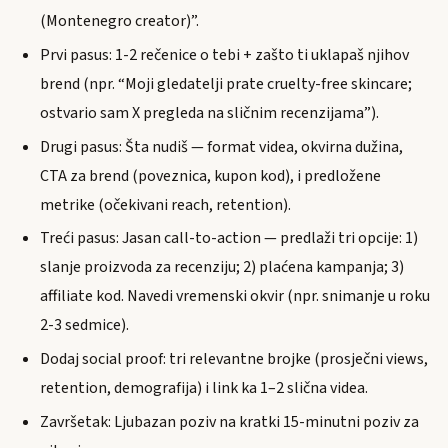
(Montenegro creator)”.
Prvi pasus: 1-2 rečenice o tebi + zašto ti uklapaš njihov
brend (npr. “Moji gledatelji prate cruelty-free skincare;
ostvario sam X pregleda na sličnim recenzijama”).
Drugi pasus: Šta nudiš — format videa, okvirna dužina,
CTA za brend (poveznica, kupon kod), i predložene
metrike (očekivani reach, retention).
Treći pasus: Jasan call-to-action — predlaži tri opcije: 1)
slanje proizvoda za recenziju; 2) plaćena kampanja; 3)
affiliate kod. Navedi vremenski okvir (npr. snimanje u roku
2-3 sedmice).
Dodaj social proof: tri relevantne brojke (prosječni views,
retention, demografija) i link ka 1–2 slična videa.
Završetak: Ljubazan poziv na kratki 15-minutni poziv za