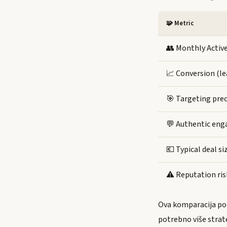
🧩 Metric
👥 Monthly Activ
📈 Conversion (l
🎯 Targeting prec
💬 Authentic en
💶 Typical deal si
⚠️ Reputation ris
Ova komparacija pok
potrebno više strate