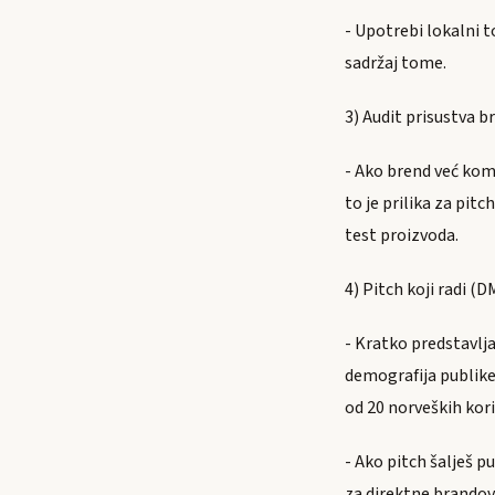
- Upotrebi lokalni t
sadržaj tome.
3) Audit prisustva b
- Ako brend već kom
to je prilika za pit
test proizvoda.
4) Pitch koji radi (D
- Kratko predstavlj
demografija publike)
od 20 norveških kori
- Ako pitch šalješ 
za direktne brandove