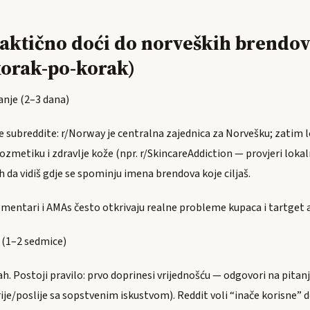
aktično doći do norveških brendov
korak-po-korak)
šanje (2–3 dana)
e subreddite: r/Norway je centralna zajednica za Norvešku; zatim 
ozmetiku i zdravlje kože (npr. r/SkincareAddiction — provjeri lokal
h da vidiš gdje se spominju imena brendova koje ciljaš.
komentari i AMAs često otkrivaju realne probleme kupaca i tartget 
 (1–2 sedmice)
ah. Postoji pravilo: prvo doprinesi vrijednošću — odgovori na pitanja
ije/poslije sa sopstvenim iskustvom). Reddit voli “inače korisne” 