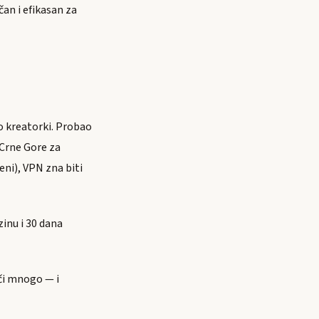
an i efikasan za
ao kreatorki. Probao
 Crne Gore za
eni), VPN zna biti
zinu i 30 dana
či mnogo — i