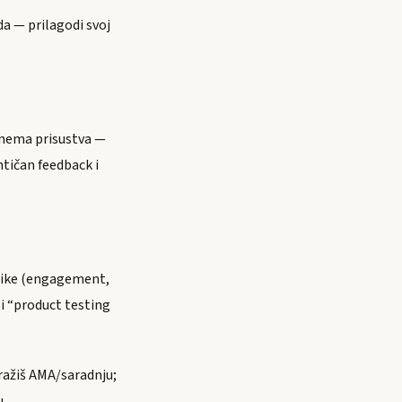
da — prilagodi svoj
o nema prisustva —
ntičan feedback i
trike (engagement,
li “product testing
ražiš AMA/saradnju;
u.