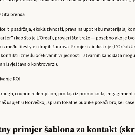
aštita brenda
ice: tip sadržaja, ekskluzivnosti, prava na upotrebu materijala, k
rter” (kao što je L’Oréal), provjeri šta traže — posebno ako je tvoj
 između lifestyle i drugih žanrova. Primjer iz industrije (L’Oréal/U
 konflikti između očekivanih vrijednosti i stvarnih kandidata mogu
an izvještava o kontroverzi).
zivanje ROI
-through, coupon redemption, prodaja iz promo koda, engagement 
aš uspjeh u Norveškoj, spram lokalne publike pokaži brojke i case 
ny primjer šablona za kontakt (sk