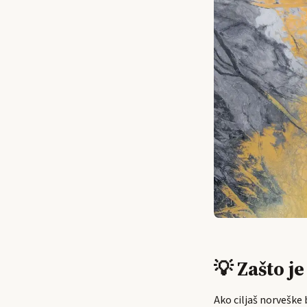
💡 Zašto j
Ako ciljaš norveške 