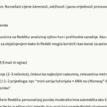
on. Norvežani cijene iskrenost, održivost i jasnu vrijednost proizvo
renda
unicira na Redditu: analiziraj njihov ton i prethodne saradnje. Ak
ch sa objašnjenjem kako bi Reddit mogla koristiti kao kanal za aute
M/Email ili oglas)
anje (2–3 rečenice), linkovi ka najboljim radovima, relevantna me
 i 1–2 prijedloga: npr. “mini-serija tutorijala + AMA na r/Norway” i
snika”.
putem Reddita: personalizuj poruku moderatorima subreddita ako t
 često je efikasniji LinkedIn ili e-mail koji navede Reddit strategij