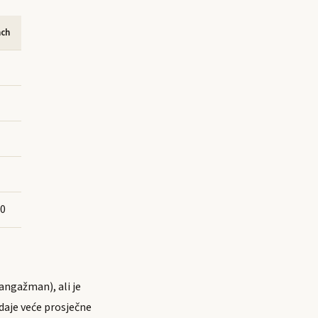
ach
00
angažman), ali je
 daje veće prosječne