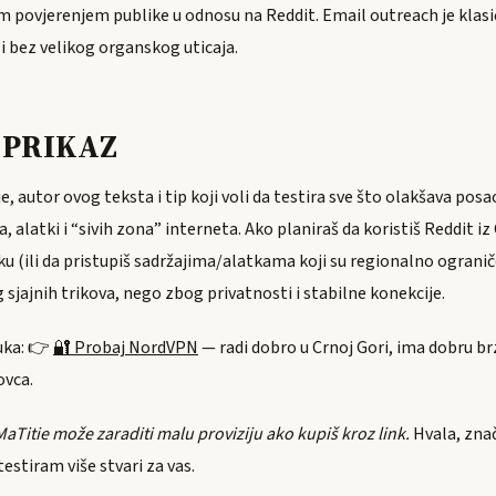
m povjerenjem publike u odnosu na Reddit. Email outreach je klasič
i bez velikog organskog uticaja.
e PRIKAZ
, autor ovog teksta i tip koji voli da testira sve što olakšava pos
alatki i “sivih zona” interneta. Ako planiraš da koristiš Reddit iz
 (ili da pristupiš sadržajima/alatkama koji su regionalno ogranič
sjajnih trikova, nego zbog privatnosti i stabilne konekcije.
uka: 👉
🔐 Probaj NordVPN
— radi dobro u Crnoj Gori, ima dobru br
ovca.
: MaTitie može zaraditi malu proviziju ako kupiš kroz link.
Hvala, zna
stiram više stvari za vas.