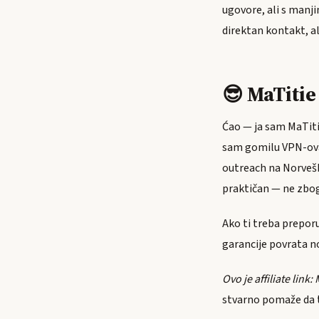
ugovore, ali s manji
direktan kontakt, al
😎 MaTiti
Ćao — ja sam MaTitie
sam gomilu VPN-ova, 
outreach na Norvešku
praktičan — ne zbog 
Ako ti treba prepor
garancije povrata n
Ovo je affiliate link
stvarno pomaže da te