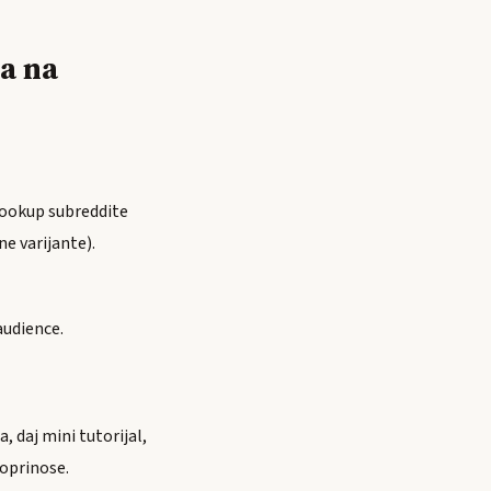
a na
lookup subreddite
ne varijante).
audience.
, daj mini tutorijal,
doprinose.