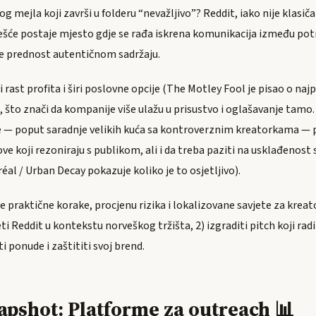
 mejla koji završi u folderu “nevažljivo”? Reddit, iako nije klasič
ešće postaje mjesto gdje se rađa iskrena komunikacija između pot
aje prednost autentičnom sadržaju.
i rast profita i širi poslovne opcije (The Motley Fool je pisao o naj
 što znači da kompanije više ulažu u prisustvo i oglašavanje tamo.
ije — poput saradnje velikih kuća sa kontroverznim kreatorkama — 
ve koji rezoniraju s publikom, ali i da treba paziti na usklađenost
éal / Urban Decay pokazuje koliko je to osjetljivo).
 praktične korake, procjenu rizika i lokalizovane savjete za kreat
ti Reddit u kontekstu norveškog tržišta, 2) izgraditi pitch koji radi
i ponude i zaštititi svoj brend.
apshot: Platforme za outreach 📊