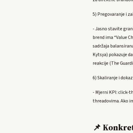
5) Pregovaranje i z
- Jasno stavite gran
brend ima “Value Cha
sadržaja balansirana
Kytsya) pokazuje da
reakcije (The Guardi
6) Skaliranje i doka
- Mjerni KPI: click
threadovima. Ako im
📌 Konkret