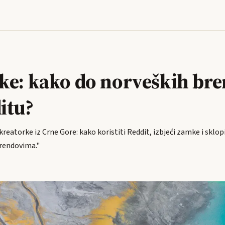
ke: kako do norveških br
itu?
kreatorke iz Crne Gore: kako koristiti Reddit, izbjeći zamke i sklop
rendovima."