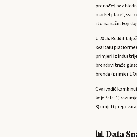
pronađeš bez hladnog
marketplace”, sve č
i to na način koji d
U 2025. Reddit biljež
kvartalu platforme),
primjeri iz industr
brendovi traže glaso
brenda (primjer L’Or
Ovaj vodič kombinuje
koje žele: 1) razumje
3) umjeti pregovarat
📊 Data Sn