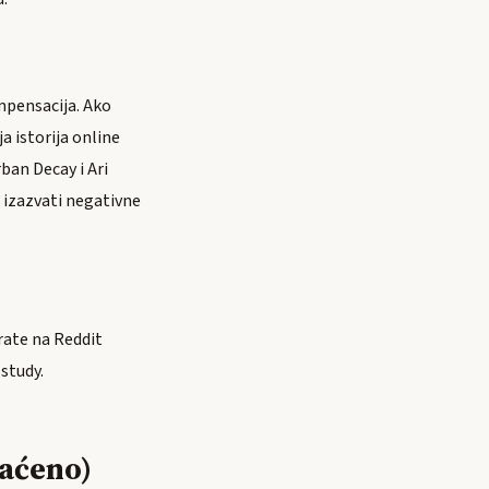
ompensacija. Ako
a istorija online
rban Decay i Ari
 izazvati negativne
rate na Reddit
study.
raćeno)