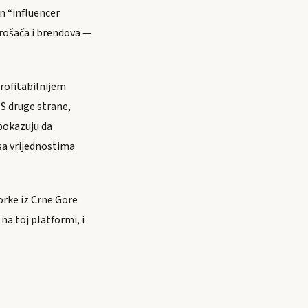
an “influencer
rošača i brendova —
profitabilnijem
 S druge strane,
pokazuju da
 sa vrijednostima
orke iz Crne Gore
 na toj platformi, i