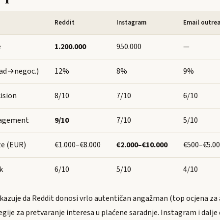
Reddit
Instagram
Email outre
e
1.200.000
950.000
—
ead→negoc.)
12%
8%
9%
ision
8/10
7/10
6/10
gagement
9/10
7/10
5/10
ze (EUR)
€1.000–€8.000
€2.000–€10.000
€500–€5.0
k
6/10
5/10
4/10
azuje da Reddit donosi vrlo autentičan angažman (top ocjena za 
gije za pretvaranje interesa u plaćene saradnje. Instagram i dalje