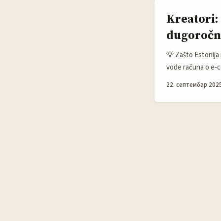
Kreatori:
dugoročni
💡 Zašto Estonija 
vode računa o e‑c
bitno je da razume
22. септембар 2025
znaju da uključe m
brendove iz oblast
tamo upravlja ogl
partnerstava, npr.
često veća fleksib
metriku. ...