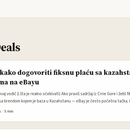
eals
 kako dogovoriti fiksnu plaću sa kazahs
ma na eBayu
vaj vodič (i šta je realno očekivati) Ako praviš sadržaj iz Crne Gore i želiš 
sa brendom kojem je baza u Kazahstanu — eBay je često početna tačka.
 sektor rastu (Dealroom procjena vrijednosti tech ekosistema spominje sk
.
·
5 min
iše lokalnih prodavaca koji koriste globalne marketplace-e. eBay prodavci
 pregovaraju direktno s kreatorima ili preko lokalnih distributera. ...