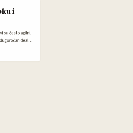
oku i
i su često agilni,
 dugoročan deal,
u i kreatore koji
ednu publiku za B2C
etinških timova
e Meta testiranje
 cene usluga a i
onalizam i jasnu