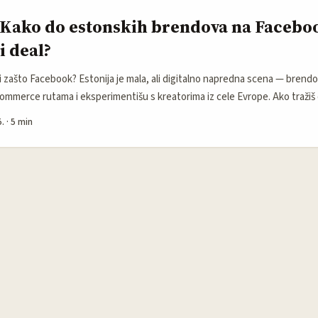
 Kako do estonskih brendova na Facebo
 deal?
i zašto Facebook? Estonija je mala, ali digitalno napredna scena — brendov
ommerce rutama i eksperimentišu s kreatorima iz cele Evrope. Ako tražiš
š lokalnu realnost: brendovi preferiraju predictable ROI, brzu komunikacij
.
·
5 min
erenje (UTM, pixel, direktne prodaje). Facebook u Estoniji i dalje drži vr
i modе, tehnike i lifestyle-a — i koristan je kanal za pitch jer većina mark
asima i branded content alatima (primetno u globalnim potezima kao što j
 model s affiliate tagovima). Kao kreator iz Crne Gore, imaš prednost: niže
ilnost nego lokalni freelanceri u Estoniji — samo treba da pokažeš profesi