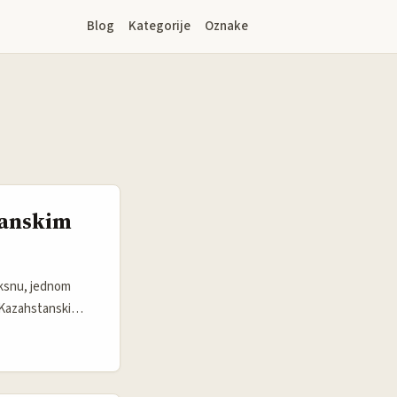
Blog
Kategorije
Oznake
tanskim
fiksnu, jednom
 Kazahstanski
ok od 2019. do
 često su otvoreni