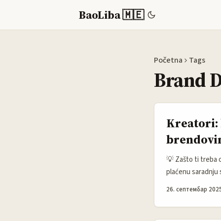
BaoLiba 🇲🇪
Početna
Tags
Brand D
Kreatori:
brendovi
💡 Zašto ti treba o
plaćenu saradnju 
tech i potrošački
26. септембар 2025
2025), što znači v
za promo dogovore: