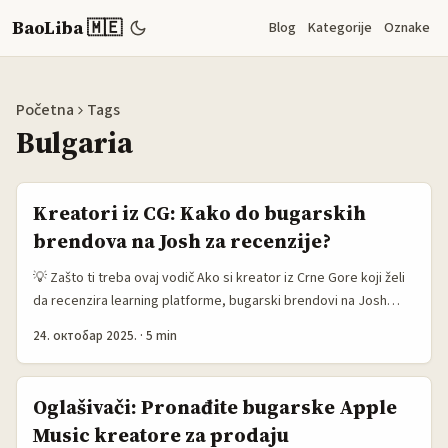
BaoLiba 🇲🇪
Blog
Kategorije
Oznake
Početna
Tags
Bulgaria
Kreatori iz CG: Kako do bugarskih
brendova na Josh za recenzije?
💡 Zašto ti treba ovaj vodič Ako si kreator iz Crne Gore koji želi
da recenzira learning platforme, bugarski brendovi na Josh
predstavljaju realnu priliku: regionalno bliski, često otvoreni za
24. октобар 2025.
·
5 min
saradnju i spremni da testiraju tržište Balkana. Problem je što
mnogi ne znaju kako da ih nađu, kako da pitchuju ponudu koja
ima pametnu vrednost, i kako da izgrade profesionalan tok —
Oglašivači: Pronađite bugarske Apple
od prve poruke do merenja rezultata. ...
Music kreatore za prodaju