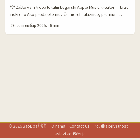
💡 Zašto vam treba lokalni bugarski Apple Music kreator — brzo
i iskreno Ako prodajete muzički merch, ulaznice, premium
pretplate ili želite da pokrenete burst prodaju koja se oslanja na
29. септембар 2025.
·
6 min
streaming-led priču, bugarski Apple Music kreatori mogu biti
vaš najefikasniji kanal. Lokalni muzički i lifestyle kreatori u
Bugarskoj imaju slušačku bazu koja veruje preporukama —
često prate kurirane plejliste, ekskluzivne presave i giveaways,
i konvertuju u prodaju brže nego generički influenseri. ...
© 2026
BaoLiba 🇲🇪
·
O nama
·
Contact Us
·
Politika privatnosti
·
Uslovi korišćenja