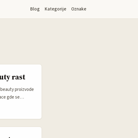
Blog
Kategorije
Oznake
uty rast
n beauty proizvode
lace gde se
otkrivanje
 quick commerce