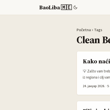
BaoLiba 🇲🇪
Početna
Tags
Clean B
Kako naći
💡 Zašto vam treb
iz regiona i cilj 
proizvodi otkrivaj
24. јануар 2026.
·
5
proizvoda sve viš
igrati ključnu ulog