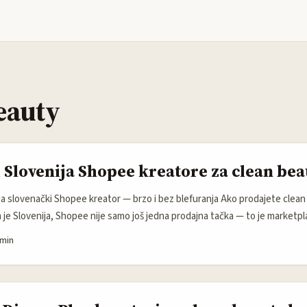
eauty
 Slovenija Shopee kreatore za clean bea
a slovenački Shopee kreator — brzo i bez blefuranja Ako prodajete clea
vam je Slovenija, Shopee nije samo još jedna prodajna tačka — to je marketp
u kroz kreatore i short‑form sadržaj. Globalne tendencije potvrđuju da je 
 min
e content‑led: Swiss Beauty predviđa da će short‑form video, kreatori i
u do 2026. (izvor: Swiss Beauty / izjava Vidushi Goyal). ...