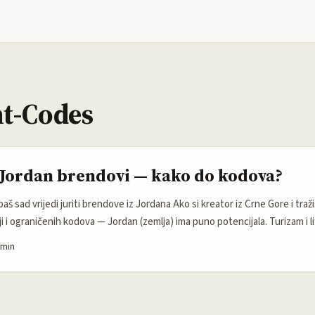
t-Codes
 Jordan brendovi — kako do kodova?
baš sad vrijedi juriti brendove iz Jordana Ako si kreator iz Crne Gore i traž
i i ograničenih kodova — Jordan (zemlja) ima puno potencijala. Turizam i l
sljednje godine u rastu (digitalna adaptacija modnog i retail sektora ide brz
 min
reatore za lokalizovane promocije nego velike kampanje. Ako znaš kako da
, vremenski ograničene kodove koji stvarno prave trackable prodaju. ...