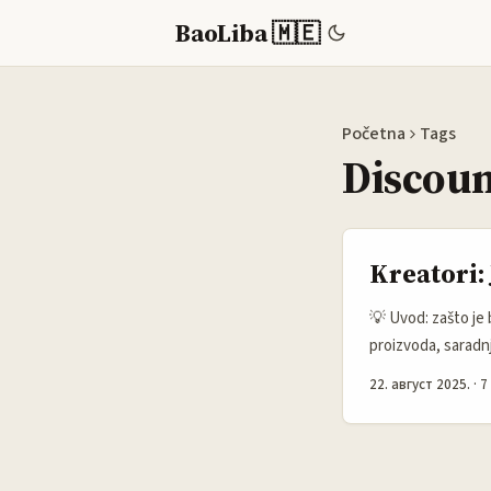
BaoLiba 🇲🇪
Početna
Tags
Discoun
Kreatori:
💡 Uvod: zašto je 
proizvoda, saradnj
u toj regiji su po
22. август 2025.
·
7
testiraju mikro-k
dobiti ekskluzivne