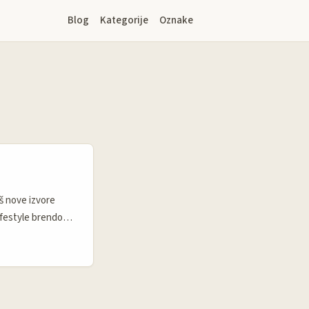
Blog
Kategorije
Oznake
iš nove izvore
ifestyle brendovi
o), a mnogi radije
 pristupiš — možeš