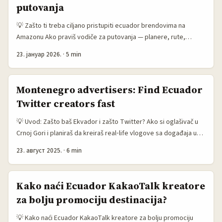
putovanja
💡 Zašto ti treba ciljano pristupiti ecuador brendovima na
Amazonu Ako praviš vodiče za putovanja — planere, rute,
checklist-e ili paket sadržaja za biciklističke ture — ecuador
23. јануар 2026.
·
5 min
brendovi na Amazonu mogu biti zlata vrijedni partneri. Lokalni
proizvođači opreme, od odjeće do specijalizovanih dodataka i
3D štampanih dijelova (poput onih koje pravi Paco u
Montenegro advertisers: Find Ecuador
referencama) često traže izvoz i online vidljivost. Ti, kao
Twitter creators fast
kreator iz Crne Gore, možeš ponuditi ciljanu publiku i praktičan
sadržaj: testirane rute, preporuke opreme i linkove koji prodaju.
💡 Uvod: Zašto baš Ekvador i zašto Twitter? Ako si oglašivač u
...
Crnoj Gori i planiraš da kreiraš real‑life vlogove sa događaja u
Latinskoj Americi — ne biraš platformu samo po broju korisnika.
23. август 2025.
·
6 min
Moraš da razumeš ko komunicira na terenu, kako publika
reaguje, i ko može brzo da snimi, montira i objavi sadržaj koji
zapravo prodaje karte, sponzore i buzz. Ekvador ima svoje
Kako naći Ecuador KakaoTalk kreatore
mikro‑igre influensera: lokalni Twitter kreatori (X, kako god ih
za bolju promociju destinacija?
zvao) često su nosioci kulturnih momenata — komentari sa
stadiona, živa reakcija na muzičke događaje, pa čak i backstage
💡 Kako naći Ecuador KakaoTalk kreatore za bolju promociju