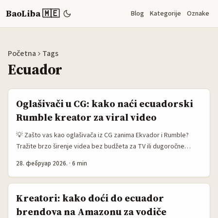
BaoLiba 🇲🇪
Blog
Kategorije
Oznake
Početna
Tags
Ecuador
Oglašivači u CG: kako naći ecuadorski
Rumble kreator za viral video
💡 Zašto vas kao oglašivača iz CG zanima Ekvador i Rumble?
Tražite brzo širenje videa bez budžeta za TV ili dugoročne
kampanje? Rumble i ekvadorski kreatori predstavljaju
28. фебруар 2026.
·
6 min
neotkriveni miks: publika koja intenzivno gleda video,
regionalno viralno širenje i često niža cijena angažmana nego na
velikim hiljadama followera na TikToku ili Instagramu. Ako želite
Kreatori: kako doći do ecuador
viral koji donosi ROI — treba vam smart pristup, a ne puka lista
brendova na Amazonu za vodiče
“influencera”. ...