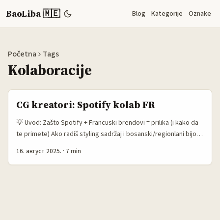
BaoLiba 🇲🇪
Blog
Kategorije
Oznake
Početna
Tags
Kolaboracije
CG kreatori: Spotify kolab FR
💡 Uvod: Zašto Spotify + Francuski brendovi = prilika (i kako da
te primete) Ako radiš styling sadržaj i bosanski/regionlani bijoux
kuleri te prate, znaš da pravi prelomni momenat dolazi kad te
16. август 2025.
·
7 min
pozove brend koji stvarno pomera igru. Na mom ličnom
moodboardu za željene kolaboracije su često veliki igrači — ono
što je zanimljivo iz reference je da čak i giganti poput Adidas-a
primijete autentične kreatore kad rade dobar posаo sa ličnim
storytellingom. To znači da se šanse ne mere samo brojem
pratilaca, nego kako pričaš i gde je tvoja publika angažovana. ...