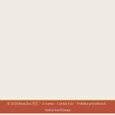
© 2026
BaoLiba 🇲🇪
·
O nama
·
Contact Us
·
Politika privatnosti
·
Uslovi korišćenja