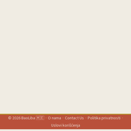
opcije koje direktno prodaju — a platforma je posebno moćna
za storytelling format i proizvode koji trebaju demonstraciju
(outdoor gear, održiva kozmetika, tradicionalna hrana). Ta
kombinacija znači da kreator koji zna kako napraviti jasan,
lokalizovan CTA i pristupiti pravom brendu može ugovoriti
kampanju sa stvarnim ROI-jem. ...
© 2026
BaoLiba 🇲🇪
·
O nama
·
Contact Us
·
Politika privatnosti
·
Uslovi korišćenja