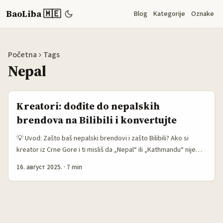
BaoLiba 🇲🇪
Blog
Kategorije
Oznake
Početna
Tags
Nepal
Kreatori: dođite do nepalskih
brendova na Bilibili i konvertujte
💡 Uvod: Zašto baš nepalski brendovi i zašto Bilibili? Ako si
kreator iz Crne Gore i ti misliš da „Nepal“ ili „Kathmandu“ nije
tvoja arena — sačekaj minut. Nepalski brendovi su u poslednjih
16. август 2025.
·
7 min
par godina ubrzano tražili globalnu ekspanziju: turizam, outdoor
oprema, ayurvedski/fitoterapeutski proizvodi i niche lifestyle
brendovi traže kanale koji donose stvarnu konverziju, a ne
samo lajke. Bilibili, iako često percipiran kao „kinetic video +
anime“ platforma, razvija e‑commerce alate i live-commerce