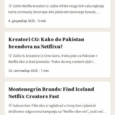
vidljivost; to važi i u drugim regionima (vidi diskusiju o potrebi
💡 Zašto Netflix-kreatori iz Južne Afrike mogu biti vaša najbolja
za plaćenim kampanjama i lokalnim agencijama u UAE iz
karta za beauty lansiranje Ako planirate lansiranje beauty
referentnog materijala). Netflix često radi preko lokalnih
proizvoda iz Crne Gore i tražite kanal koji daje instant kulturni
producentskih kuća i regionalnih PR timova, pa tvoj prvi cilj
6. децембар 2025.
·
5 min
kredibilitet kod Gen Z, Netflix‑povezani kreatori iz Južne Afrike
treba da bude: identifikovati prave lokalne kontakte i pokazati
su low-key jackpot. Primer iz prakse: Nyx Professional Makeup
jasnu vrijednost (kreativnu + marketinšku) za etiopske
je iskoristio vezu sa hit serijom Mercredi da uđe u razgovore
Kreatori CG: Kako do Pakistan
brendove. ...
Gen Z, a Netflix je jasno pokazao da bira partnere vrlo
brendova na Netflixu?
selektivno i samo za projekte koji donose autentičnost i
kreativnu vrednost (izvor: referentni materijal o Nyx i izjavama
💡 Zašto ti, kreatore iz Crne Gore, treba plan za Pakistan +
Céline Derian i Florence Trouche). ...
Netflix Ako si ikad pomislio: “Kako da moj content služi i
internacionalnim brendovima — posebno iz regiona kao što je
10. септембар 2025.
·
7 min
Pakistan — i dobijem mjesto u njihovim kampanjama preko
platformi poput Netflixa?” — nisi jedini. Globalni streaming
mijenja pravila igre: talenti iz regiona mogu postati relevantni za
Montenegrin Brands: Find Iceland
brendove koje nikad nisu zamišljali da mogu dostići. ...
Netflix Creators Fast
💡 Subsection Title Ako si oglašivač u Crnoj Gori i planiraš
društveno odgovornu kampanju sa “Netflix vibe-om”, znaš već