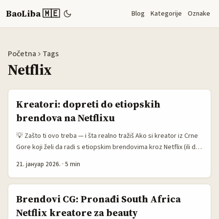
BaoLiba 🇲🇪
Blog
Kategorije
Oznake
Početna
Tags
Netflix
Kreatori: dopreti do etiopskih
brendova na Netflixu
💡 Zašto ti ovo treba — i šta realno tražiš Ako si kreator iz Crne
Gore koji želi da radi s etiopskim brendovima kroz Netflix (ili da
plasira sadržaj koji njima odgovara), tražiš dve stvari u isto
21. јануар 2026.
·
5 min
vrijeme: način da dopreš do tih brendova i recept kako napraviti
lokalizovani sadržaj koji stvarno radi na njihovom tržištu.
Globalne platforme, uključujući Netflix, sve više traže lokalne
Brendovi CG: Pronađi South Africa
priče i partnerstva — ali pristup nije isti kao kad radiš kampanje
Netflix kreatore za beauty
za EU ili SAD. Organski domet opada i sve se više plaća za