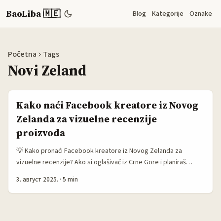
BaoLiba 🇲🇪
Blog
Kategorije
Oznake
Početna
Tags
Novi Zeland
Kako naći Facebook kreatore iz Novog
Zelanda za vizuelne recenzije
proizvoda
💡 Kako pronaći Facebook kreatore iz Novog Zelanda za
vizuelne recenzije? Ako si oglašivač iz Crne Gore i planiraš
kampanju sa vizuelnim recenzijama proizvoda, malo je teže
3. август 2025.
·
5 min
nego što možda misliš da nađeš prave kreatore u Novom
Zelandu na Facebooku. Zašto? Zato što je to tržište specifično,
a i kreatori nisu svi isti — neki su bolji u storytellingu, neki u
kvalitetu video sadržaja, a neki su jednostavno viralni. ...