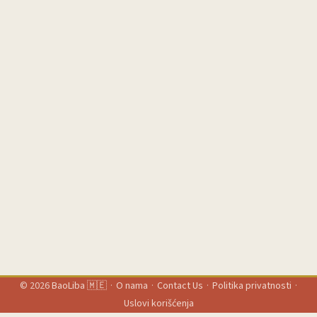
© 2026
BaoLiba 🇲🇪
·
O nama
·
Contact Us
·
Politika privatnosti
·
Uslovi korišćenja