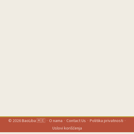
© 2026
BaoLiba 🇲🇪
·
O nama
·
Contact Us
·
Politika privatnosti
·
Uslovi korišćenja