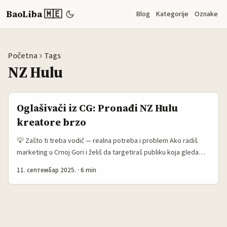
BaoLiba 🇲🇪
Blog
Kategorije
Oznake
Početna
Tags
NZ Hulu
Oglašivači iz CG: Pronađi NZ Hulu
kreatore brzo
💡 Zašto ti treba vodič — realna potreba i problem Ako radiš
marketing u Crnoj Gori i želiš da targetiraš publiku koja gleda
Hulu‑sadržaj — ili samo želiš kreatore koji prave video recenzije
11. септембар 2025.
·
6 min
i reakcije vezane za Hulu naslove — nije dovoljno samo “search”
u Googleu. Hulu je servis sa jakim američkim centrom, ali to ne
znači da ne postoji zajednica kreatora u Novom Zelandu koja
proizvodi relevantan sadržaj: revieweri, re‑watch klipovi,
pods‑epizode, i lokalni komentari koji talase prave u nišama. ...