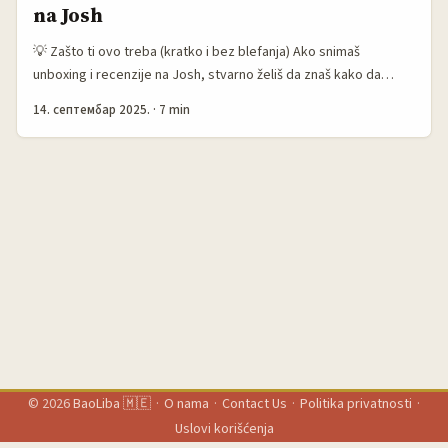
na Josh
💡 Zašto ti ovo treba (kratko i bez blefanja) Ako snimaš
unboxing i recenzije na Josh, stvarno želiš da znaš kako da
dopreš do srpskih brendova koji su spremni da šalju PR pakete
14. септембар 2025.
·
7 min
— i da to ne bude samo jedan video, nego serija koja gradi
poverenje i vraća se u pare i nove saradnje. Problem koji vidim
kod kolega iz regiona: ili se javite pogrešno (spam DM bez CV-
a), ili pošaljete predugačak mail koji niko neće pročitati. Drugi
problem: logistika — ko plaća slanje u Crnu Goru, carine,
povratni proizvod, i kakav je ugovor. ...
© 2026
BaoLiba 🇲🇪
·
O nama
·
Contact Us
·
Politika privatnosti
·
Uslovi korišćenja