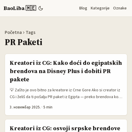
BaoLiba 🇲🇪
Blog
Kategorije
Oznake
Početna
Tags
PR Paketi
Kreatori iz CG: Kako doći do egipatskih
brendova na Disney Plus i dobiti PR
pakete
💡 Zašto je ovo bitno za kreatore iz Crne Gore Ako si creator iz
CG i želiš da ti pošalju PR paket iz Egipta — preko brendova koji
rade sa Disney+ ili ciljaju publiku kroz taj ekosistem — treba ti
3. новембар 2025.
·
5 min
realna mapa puta, ne sanjarenje. Disney+ širi timove u Africi
(The Walt Disney Company Africa imenovala je Rochelle Knock
za Country Head, što znači pojačanu lokalnu koordinaciju) i to
Kreatori iz CG: osvoji srpske brendove
menja igru za regionalne kampanje. ...