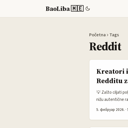
BaoLiba 🇲🇪
Početna
Tags
Reddit
Kreatori 
Redditu z
💡 Zašto ciljati 
nižu autentične ras
radi cross‑border 
5. фебруар 2026.
·
(r/Poland, r/Polsk
reklamne oglase. ..