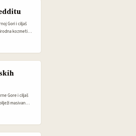
edditu
j Gori i ciljaš
rirodna kozmetika,
 jezik i ukus
ajvažnije —
skih
ne Gore i ciljaš
ilježi masivan
usije na
ci i često utiču