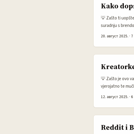
paid communities —
Kako dopr
💡 Zašto ti uopšte
suradnju s brendov
američkim firmama
20. август 2025.
·
7
dokaze i kako proi
kratak TikTok klip
(proizvođač Boost
(izvještava cafebi
Kreatorke
promijeniti igru, al
💡 Zašto je ovo v
vjerojatno te muči
Reddit, iako nije 
12. август 2025.
·
6
komunikacija izmeđ
Reddit i 