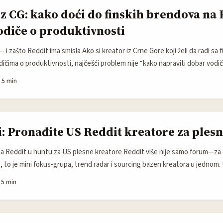
iz CG: kako doći do finskih brendova na 
vodiče o produktivnosti
— i zašto Reddit ima smisla Ako si kreator iz Crne Gore koji želi da radi sa 
ičima o produktivnosti, najčešći problem nije “kako napraviti dobar vodi
ubediti ih da ulažu u lokalizovan, community-driven sadržaj. Finski brendovi
·
5 min
aze da tvoj sadržaj rešava stvarne probleme korisnika. Tu Reddit može biti
 kompanije Profound, Reddit je bio najcitiraniji domen u AI platformama i
 potvrđuje da diskusije tamo nose “ljudski uvid” koji brendovi prate. ...
i: Pronađite US Reddit kreatore za plesn
a Reddit u huntu za US plesne kreatore Reddit više nije samo forum—za o
, to je mini fokus-grupa, trend radar i sourcing bazen kreatora u jednom.
ednica koje redistribuiraju TikTok/Instagram sadržaj, testiraju ritmove i
·
5 min
 nego što to postane mainstream. Istovremeno, platforme se menjaju: izvje
esswire) pokazuje da kreatori migriraju ka rešenjima koja kombinuju disku
nači da dok tražite talent na Redditu, morate gledati i gde ti kreatori grade