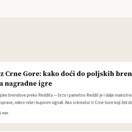
iz Crne Gore: kako doći do poljskih bre
a nagradne igre
poljske brendove preko Reddita — brzo i pametno Reddit je i dalje mainstr
prave, mikro‑niše i kupovni signali. Ako si kreator iz Crne Gore koji želi da 
giveaway, Poljska je sjajna meta: velika populacija online, aktivni subredd
5 min
a i vertikali po industrijama) i brendovi koji traže autentičnost preko krea
.