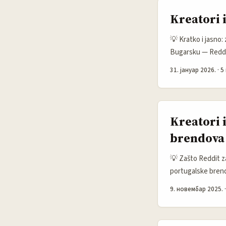
Kreatori 
💡 Kratko i jasno:
Bugarsku — Reddit
mali prehrambeni p
31. јануар 2026.
·
5
publike. Reddit om
mogućnost da testi
Kreatori 
brendova
💡 Zašto Reddit za
portugalske brendo
rast organskog pr
9. новембар 2025.
subredditu nisu s
na odluke brendova