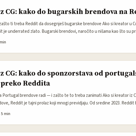
iz CG: kako do bugarskih brendova na R
 zašto ti treba Reddit da dosegnješ bugarske brendove Ako si kreator u Crno
 je underrated zlato. Bugarski brendovi, naročito u nišama kao što su p
roizvođači i turistički servisi, često traže ambassadora koji zna regionalni
 min
ogućava direktan uvid u lokalne zajednice, reakcije korisnika i — što je n
raš pitch prije nego ga pošalješ brendu. ...
iz CG: kako do sponzorstava od portugal
 preko Reddita
 Portugal brendove radi — i zašto te to treba zanimati Ako si kreator iz Cr
ve, Reddit je tajni prolaz koji mnogi previdjaju. Od sredine 2023. Reddit b
etraživačkog saobraćaja (preko 600% u nekim izvorima), što znači da disk
·
5 min
amo “nirvana geeka” — one pokreću promet, proizvode UGC koji traže kup
. ...