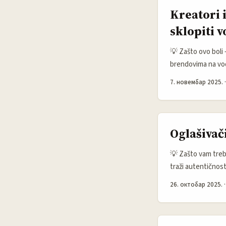
Kreatori 
sklopiti 
💡 Zašto ovo boli 
brendovima na vod
do pravih ljudi i 
7. новембар 2025.
autentičnost i dok
prema istraživanju
avgusta 2025., što
Oglašivač
💡 Zašto vam treb
traži autentičnost
gomila plesnih zaj
26. октобар 2025.
koreografije prije
OddsRabbit (EINPr
monetizaciju. To z