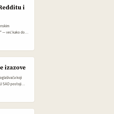
Redditu i
finskim
č” — već kako doći
 često traže
 zlata vrijedan:
zmeđu juna 2024. i
e izazove
glašivača koji
 U SAD postoji
 prave meme
štaj o lansiranju
siju i
 mailing liste i