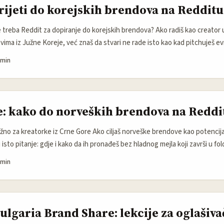
 to su mesta gde možete ugovoriti ekskluzive ili co-create. ...
ijeti do korejskih brendova na Redditu
 treba Reddit za dopiranje do korejskih brendova? Ako radiš kao creator u 
ima iz Južne Koreje, već znaš da stvari ne rade isto kao kad pitchuješ evr
. Korejski brendovi — naročito u beauty-tech i skincare svijetu — paze n
 min
zvod rezonira u lokalnim zajednicama. Jedan viralni primjer jasno pokazuj
 u kojem je Kylie Jenner dodirnula uređaj za njegu kože podigao je prodaj
er Pro) monumentalni „boost” — toliko da je vlasnik Kim Byung Hoon p
z, koji prenosi podatke o skoku dionica). To ti je podsjetnik da jedna rel
: kako do norveških brendova na Reddi
i kanali i očekivanja brendova se razlikuju. ...
ažno za kreatorke iz Crne Gore Ako ciljaš norveške brendove kao potencij
 isto pitanje: gdje i kako da ih pronađeš bez hladnog mejla koji završi u fo
klasičan “influencer marketplace”, sve češće postaje mjesto gdje se rađa 
 min
u potrošača i brendova — i to na način koji daje prednost autentičnom sad
Bulgaria Brand Share: lekcije za oglašiva