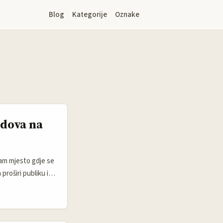
Blog
Kategorije
Oznake
ndova na
eam mjesto gdje se
proširi publiku ili
it zajednice
tora, a ne samo