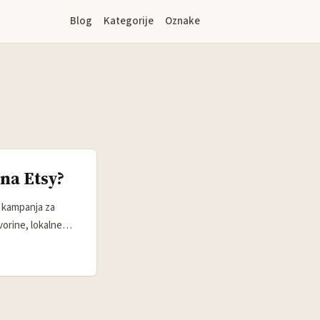
Blog
Kategorije
Oznake
na Etsy?
ja kampanja za
vorine, lokalne
. Problem: mnogi
d s turističkim