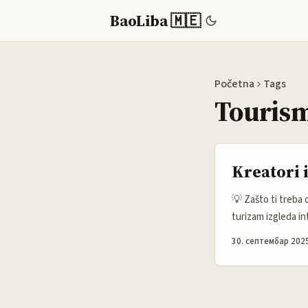
BaoLiba 🇲🇪
Početna
Tags
Touris
Kreatori 
💡 Zašto ti treba o
turizam izgleda in
brendove koji prič
30. септембар 2025
brendovi na Etsyj
upravama funkcioni