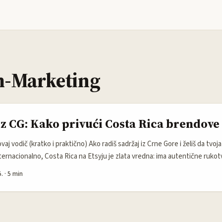
m-Marketing
iz CG: Kako privući Costa Rica brendove 
vaj vodič (kratko i praktično) Ako radiš sadržaj iz Crne Gore i želiš da tvo
ternacionalno, Costa Rica na Etsyju je zlata vredna: ima autentične rukot
aju priču destinacije i često traže globalne partnerstva za boost posjeta
.
·
5 min
u nemaju PR tim, ne odgovaraju na generičke mejlove i ne razumiju kako ra
še. ...