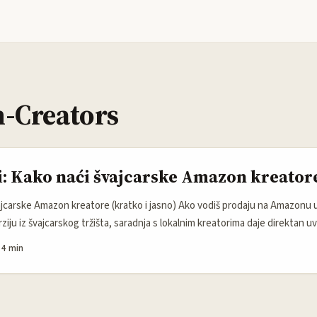
-Creators
i: Kako naći švajcarske Amazon kreator
vajcarske Amazon kreatore (kratko i jasno) Ako vodiš prodaju na Amazonu u 
rziju iz švajcarskog tržišta, saradnja s lokalnim kreatorima daje direktan u
CTR nego klasične display kampanje. Trend pretplata i Prime pogodnosti u 
·
4 min
a plate za convenience i ekskluzive, što je sigurniji teren za creator-led