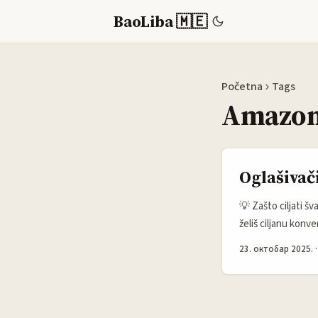
BaoLiba 🇲🇪
Početna
Tags
Amazon
Oglašivač
💡 Zašto ciljati š
želiš ciljanu konve
kupaca — i bolji 
23. октобар 2025.
spremnost kupaca d