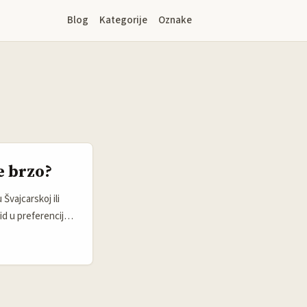
Blog
Kategorije
Oznake
e brzo?
Švajcarskoj ili
vid u preferencije
Švajcarskoj podiže
 pushove. ...