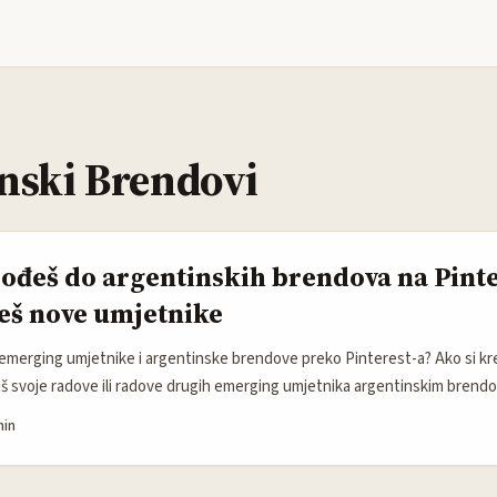
nski Brendovi
ođeš do argentinskih brendova na Pinte
eš nove umjetnike
emerging umjetnike i argentinske brendove preko Pinterest-a? Ako si kr
aviš svoje radove ili radove drugih emerging umjetnika argentinskim brend
oliko je to izazovno. Pinterest se u posljednje vrijeme pokazao kao izvrs
min
iju — savršen za umjetnike i kreativce. Međutim, kako doći do pravih ljudi
eresovani da sarađuju? ...