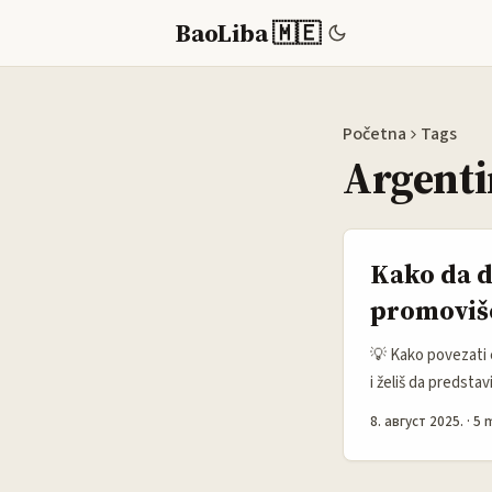
BaoLiba 🇲🇪
Početna
Tags
Argenti
Kako da d
promoviš
💡 Kako povezati 
i želiš da predst
Pinterestu, znaš k
8. август 2025.
·
5 
vizuelnu prezentac
bi mogli biti zaint