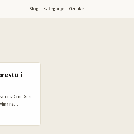
Blog
Kategorije
Oznake
restu i
eator iz Crne Gore
ovima na
na platforma za
 u Argentini koji