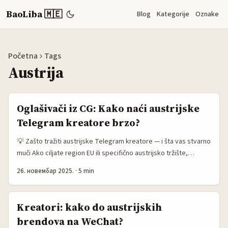
BaoLiba 🇲🇪
Blog
Kategorije
Oznake
Početna
Tags
Austrija
Oglašivači iz CG: Kako naći austrijske
Telegram kreatore brzo?
💡 Zašto tražiti austrijske Telegram kreatore — i šta vas stvarno
muči Ako ciljate region EU ili specifično austrijsko tržište,
Telegram i dalje krije zlatne prilike: niše grupe, plaćeni kanali i
26. новембар 2025.
·
5 min
visoko angažovani subjekti koji komuniciraju direktno sa
zajednicama. Problem je — Telegram nije kao Instagram ili
YouTube: nema javne influencer marketplace-ove, nema
Kreatori: kako do austrijskih
standardni discovery feed i često ne postoji lako pretraživ
brendova na WeChat?
indeks kreatora po niši. ...