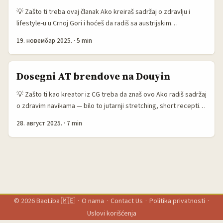
💡 Zašto ti treba ovaj članak Ako kreiraš sadržaj o zdravlju i
lifestyle-u u Crnoj Gori i hoćeš da radiš sa austrijskim
brendovima preko WeChat-a, ovo ti je praktičan plan. Mnogi
19. новембар 2025.
·
5 min
brendovi iz Austrije traže ulaz na kinesko-srebrni ekosistem
(gdje WeChat igra veliku ulogu) da dosegnu kineske turiste,
poslovne partnere i dijasporu — ali kako ti, iz Podgorice, stupiš
Dosegni AT brendove na Douyin
u kontakt i ponudiš kampanju koja promoviše zdrave navike? ...
💡 Zašto ti kao kreator iz CG treba da znaš ovo Ako radiš sadržaj
o zdravim navikama — bilo to jutarnji stretching, short recepti
za doručak, sun-protection lifehacks ili suplement preporuke —
28. август 2025.
·
7 min
treba ti partner koji može podržati proizvod i distribuciju. I da,
realno: austrijski brendovi (od manjih zdravih startupa do
etabliranih proizvođača suplementa i sportske opreme) traže
kanale gdje korisnici zaista kupuju — a u posljednje dvije-tri
godine jedan od takvih kanala je Douyin. ...
© 2026
BaoLiba 🇲🇪
·
O nama
·
Contact Us
·
Politika privatnosti
·
Uslovi korišćenja