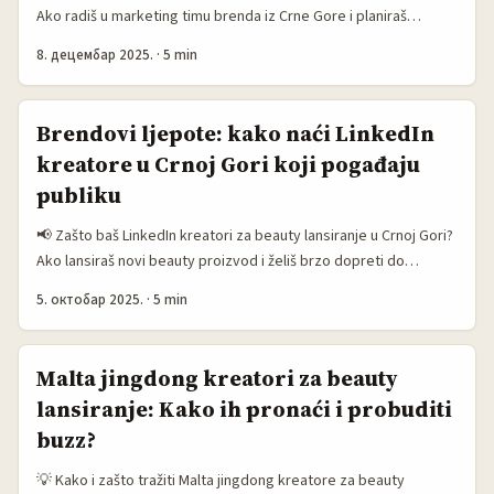
orijentisanu biz-scenu i kreatore koji pričaju i o lifestyleu i o B2B
Ako radiš u marketing timu brenda iz Crne Gore i planiraš
aspektu beauty industrije. ...
product seeding ciljajući čileanske beauty blogerke, moraš
8. децембар 2025.
·
5 min
znati dvije stvari iz starta: LATAM scena brzo se
profesionalizuje (vidi inicijative poput TikTok Creator
programa, MENAFN), i lokalne navike komunikacije nisu
Brendovi ljepote: kako naći LinkedIn
univerzalne. KakaoTalk nije mainstream u Čileu kao WhatsApp ili
kreatore u Crnoj Gori koji pogađaju
Instagram, ali ga koriste niche zajednice — posebno korejsko-
publiku
latino i diaspora krugovi. To znači da postoji prilika, ali treba
precision outreach, a ne masovni spam. ...
📢 Zašto baš LinkedIn kreatori za beauty lansiranje u Crnoj Gori?
Ako lansiraš novi beauty proizvod i želiš brzo dopreti do
profesionalne publike — vlasnika salona, distributera, beauty
5. октобар 2025.
·
5 min
buyer-a i medija — LinkedIn često daje bolju vjerodostojnost od
Reela ili TikToka. U Crnoj Gori ta scena je mala, ali ciljana: par
jakih LinkedIn kreatora može otvoriti vrata u regionalnu B2B
Malta jingdong kreatori za beauty
mrežu, profesionalne recenzije i plaćene distribucije kroz trade
lansiranje: Kako ih pronaći i probuditi
kanale. ...
buzz?
💡 Kako i zašto tražiti Malta jingdong kreatore za beauty