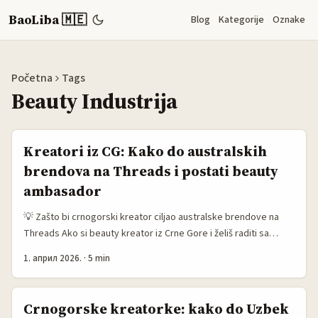
BaoLiba 🇲🇪
Blog
Kategorije
Oznake
Početna
Tags
Beauty Industrija
Kreatori iz CG: Kako do australskih
brendova na Threads i postati beauty
ambasador
💡 Zašto bi crnogorski kreator ciljao australske brendove na
Threads Ako si beauty kreator iz Crne Gore i želiš raditi sa
australskim kozmetičkim brendovima — ovo je realan, ostvariv
1. април 2026.
·
5 min
plan. Threads kao Meta-owned app trenutno favorizuje brže,
konverzacijski sadržaje i direktan kontakt između brendova i
kreatora. Australijski brendovi poput Bondi Sands i e.l.f. već
Crnogorske kreatorke: kako do Uzbek
redovno rade plaćene partnerke s kreativcima (referenca: