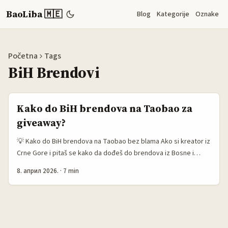
BaoLiba 🇲🇪
Blog
Kategorije
Oznake
Početna
Tags
BiH Brendovi
Kako do BiH brendova na Taobao za
giveaway?
💡 Kako do BiH brendova na Taobao bez blama Ako si kreator iz
Crne Gore i pitaš se kako da dođeš do brendova iz Bosne i
Hercegovine na Taobao radi giveaway saradnje, realno — ne
8. април 2026.
·
7 min
tražiš samo “kontakt”. Tražiš ulaz u tuđu publiku. I to je skroz
druga igra. Ljudi često misle da je dovoljno poslati jedan DM
tipa: “Ćao, hoćemo li saradnju?” E pa, ne baš. Brendovi danas
gledaju ko si, kome pričaš i da li tvoja publika ima smisla za njih.
To je baš ono što se vidi i u kampanjama tipa Taobao Malaysia