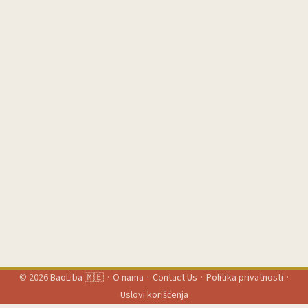
“Snap, Post & Win” — nisu gurali samo proizvod, nego su pravili
cijeli vajb oko nagrada, sadržaja i zajednice. U njihovoj objavi i
kroz app, Facebook, Instagram i TikTok se vidi jasna stvar: ljudi
vole kad je giveaway dio neke male priče, a ne samo jeftin
mamac. ...
© 2026
BaoLiba 🇲🇪
·
O nama
·
Contact Us
·
Politika privatnosti
·
Uslovi korišćenja