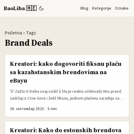
BaoLiba 🇲🇪
Blog
Kategorije
Oznake
Početna
Tags
Brand Deals
Kreatori: kako dogovoriti fiksnu plaću
sa kazahstanskim brendovima na
eBayu
💡 Zašto ti treba ovaj vodič (i šta je realno očekivati) Ako praviš
sadržaj iz Crne Gore i želiš fiksnu, jednom plaćenu saradnju sa
brendom kojem je baza u Kazahstanu — eBay je često početna
26. септембар 2025.
·
5 min
tačka. Kazahstanski tech i potrošački sektor rastu (Dealroom
procjena vrijednosti tech ekosistema spominje skok od 2019.
do 2025), što znači više lokalnih prodavaca koji koriste globalne
Kreatori: Kako do estonskih brendova
marketplace-e. eBay prodavci često su otvoreni za promo