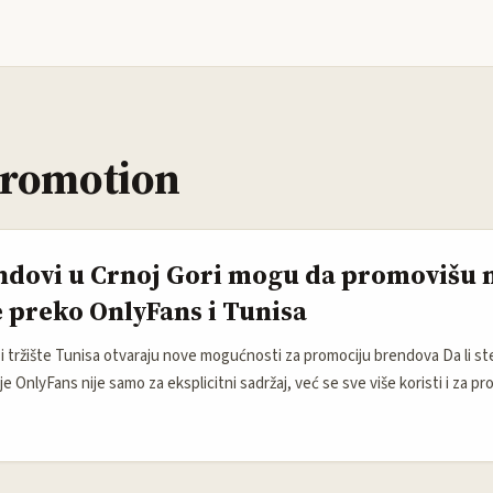
Promotion
dovi u Crnoj Gori mogu da promovišu 
 preko OnlyFans i Tunisa
i tržište Tunisa otvaraju nove mogućnosti za promociju brendova Da li ste
e OnlyFans nije samo za eksplicitni sadržaj, već se sve više koristi i za pro
h sadržaja? Osnivač Tim Stokely je 2016. stvorio platformu koja je brzo pr
mesto gde kreatori različitih niša mogu da zarade od direktne podrške fan
keting brzo napreduje, brendovi se sve više okreću neobičnim kanalima p