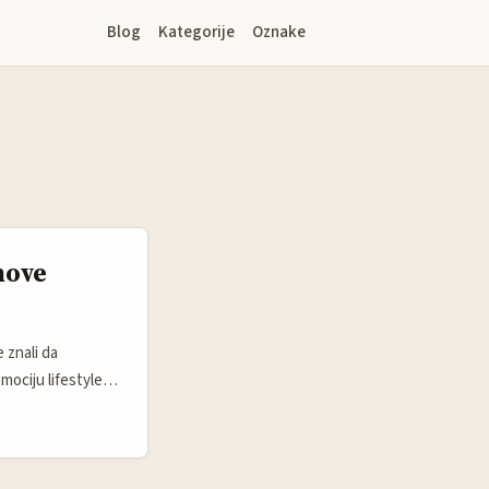
Blog
Kategorije
Oznake
nove
 znali da
mociju lifestyle,
erasla svoje
ova. U Crnoj Gori,
oput OnlyFans-a