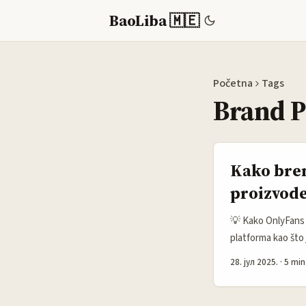
BaoLiba 🇲🇪
Početna
Tags
Brand 
Kako bren
proizvode
💡 Kako OnlyFans 
platforma kao što j
wellness i muzički
28. јул 2025.
·
5 min
početke i postala 
gde digitalni mar