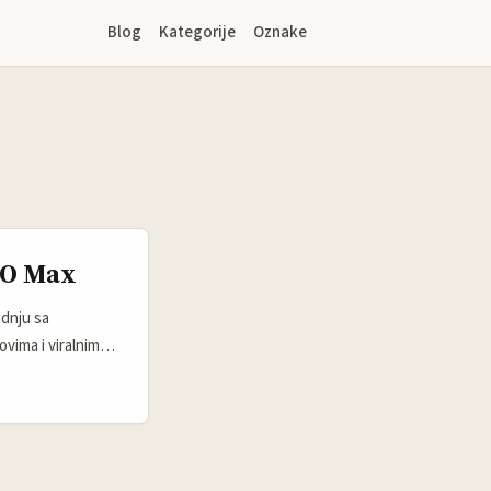
Blog
Kategorije
Oznake
BO Max
adnju sa
vima i viralnim
ne trendove,
čkim barijerama