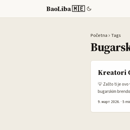
BaoLiba 🇲🇪
Početna
Tags
Bugarsk
Kreatori 
💡 Zašto ti je ovo
bugarskim brendom
TikTokovima. Potr
9. март 2026.
·
5 mi
logičan outreach p
(npr. pristup HBO 