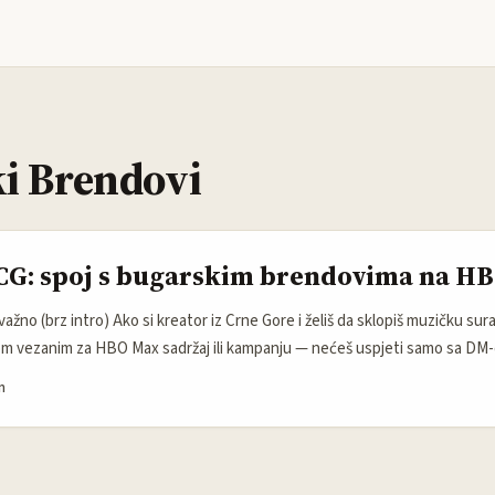
i Brendovi
CG: spoj s bugarskim brendovima na H
 važno (brz intro) Ako si kreator iz Crne Gore i želiš da sklopiš muzičku sur
 vezanim za HBO Max sadržaj ili kampanju — nećeš uspjeti samo sa DM-o
ebna ti je kombinacija: razumijevanje zašto brend ulazi u streaming veza
n
lan koji vodi do ljudi koji donose odluke i svjestan pristup pravnim/tehni
Maxu iz CEE). ...