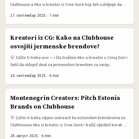
Clubhouse-a Ako si kreator iz Crne Gore koji želi ozbiljnije da
proširi teren — Japanci su više od estetike i cool proizvoda.
17. септембар 2025.
·
7 min
Japan je tržište koje proizvodi viralni sadržaj: lansiranja koja
postanu događaji, kolekcionarski boom oko blind-box igračaka,
i brendovi koji znaju kako da naprave shareable trenutke. To
Kreatori iz CG: Kako na Clubhouse
vidimo u medijima — od priče o invite-only pristupu za određene
osvojiti jermenske brendove?
prodavnice (Gizmodo Japan) do brzih lokalnih uspeha kao što
su TOP TOY ili Miniso koji privlače gomile i globalnu pažnju (36Kr
💡 Zašto ti treba ovo — i šta tražimo Ako si kreator u Crnoj Gori i
Japan). ...
želiš da sklopiš deal sa jermenskim brendom za seriju
brendiranih tutorijala, prvo — bravo, pametan choice.
10. септембар 2025.
·
6 min
Jermenski brendovi su često orijentisani na tržišta dijaspore,
tech-scene i niche potrošača koji cijene storytelling i
autentičnost. Clubhouse, kao audio-first prostor, može biti
Montenegrin Creators: Pitch Estonia
super kanal za live tutorijale, Q&A sesije i “behind-the-scenes”
Brands on Clubhouse
demo koje brendovi plaćaju. ...
💡 Zašto ti treba ciljano outreach ka estonskim brendovima na
Clubhouseu Ako si kreator iz Crne Gore i tražiš sljedeći korak za
rast publike — slušaj ovo. Estonija nije samo “e-residency”
28. август 2025.
·
6 min