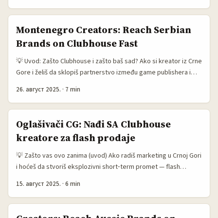
meme: ima gustu startap-scenу, B2B SaaS kompanije i niše u
gaming i digitalnim proizvodima koje traže glasne, autentične
kanale da dopru do korisnika širom Evrope. Clubhouse i drugi
Montenegro Creators: Reach Serbian
audio-formati funkcionisu kao brz način da izgradiš autoritet i
Brands on Clubhouse Fast
direktno komuniciraš s odlukačima i timovima koji vode
community i marketing. ...
💡 Uvod: Zašto Clubhouse i zašto baš sad? Ako si kreator iz Crne
Gore i želiš da sklopiš partnerstvo između game publishera i
srpskih brendova—ovo je tvoj roadmap. Clubhouse i audio sobe
26. август 2025.
·
7 min
su i dalje niche, ali imaju specijalnu moć: kad dobra tema upali,
publika je visoko angažovana i spremna da diskutuje, a ljudi iz
marketinga vole da testiraju nove kanale gde je pažnja zaista tu.
Oglašivači CG: Nađi SA Clubhouse
...
kreatore za flash prodaje
💡 Zašto vas ovo zanima (uvod) Ako radiš marketing u Crnoj Gori
i hoćeš da stvoriš eksplozivni short‑term promet — flash
prodaja pod timom influensera iz Južne Afrike ima smisla.
15. август 2025.
·
6 min
Clubhouse i audio sobe su self‑service megafon: autentičnost,
live reakcije i FOMO (fear of missing out) mogu natjerati ljude da
kupuju odmah, a ne “razmisle kasnije”. Creator economy je