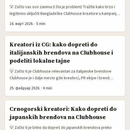
kreatore na Clubhouseu, provjeriti reputaciju, procijeniti utjecaj
💡 Zašto vas ovo zanima (i šta je problem) Tražite kako brzo i
na sentiment i skrojiti kampanju koja ne zvuči kao hladna PR
legitimno uključiti Bangladeške Clubhouse kreatore u kampanju
poruka. Koristim najnovije trendove u creator marketingu (npr.
koja diže svest o igricama? Super — već ste svestan da gaming
centralizaciju discovery alata kod YouTubea) i primjere iz
16. март 2026.
·
5 min
publika u Južnoj Aziji može da eksplodira s pravim glasovima.
industrije da ponudim operativne taktike, bez floskula. ...
Problem: kreatori su rasuti po kanalima, često rade u lokalnim
mrežama i nije lako prepoznati ko ima autentičan reach među
Kreatori iz CG: kako dopreti do
gamerima, a ko je “glas za hire”. ...
italijanskih brendova na Clubhouse i
podeliti lokalne tajne
💡 Zašto ti je Clubhouse relevantan za italijanske brendove
Clubhouse je i dalje mesto gde kreativci, PR ekipe i brend
menadžeri iz Italije love autentične priče — posebno oko mode,
25. фебруар 2026.
·
4 min
hrane i lokalnih destinacija. Ako pratiš trendove iz 2026,
brendovi traže stvarne priče koje pokreću prodaju i reputaciju
(pogledaj primer programa kreatora koji meri stvarni rast —
Crnogorski kreatori: Kako dopreti do
MENAFN, 24.02.2026). ...
japanskih brendova na Clubhouse
💡 Zašto ti je bitno da dopreš do japanskih brendova preko