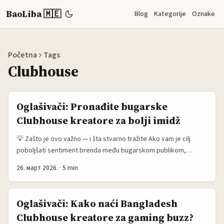
BaoLiba 🇲🇪
Blog
Kategorije
Oznake
Početna
Tags
Clubhouse
Oglašivači: Pronađite bugarske
Clubhouse kreatore za bolji imidž
💡 Zašto je ovo važno — i šta stvarno tražite Ako vam je cilj
poboljšati sentiment brenda među bugarskom publikom,
Clubhouse može izgledati kao niche playground — ali tamo se
26. март 2026.
·
5 min
obrazuje mišljenje brzo, iskreno i često bez filtera. Problem:
Clubhouse nema jednostavan pretraživač kreatora kao YouTube
ili TikTok, a lokalne sobe su često skriveni dragulji koje
Oglašivači: Kako naći Bangladesh
pronalaze samo insidersi. Ovaj vodič je za oglašivače iz Crne
Clubhouse kreatore za gaming buzz?
Gore koji hoće praktične korake: kako identificovati bugarske