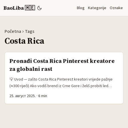
BaoLiba 🇲🇪
Blog
Kategorije
Oznake
Početna
Tags
Costa Rica
Pronađi Costa Rica Pinterest kreatore
za globalni rast
💡 Uvod — zašto Costa Rica Pinterest kreatori vrijede pažnje
(≈300 riječi) Ako vodiš brend iz Crne Gore i želiš probiti led
globalno — ne ciljaj samo velike igrače. Pinterest je 2025.
25. август 2025.
·
6 min
godine potvrdio status vizuelne platforme za otkriće i
inspiraciju: oko 570 miliona mjesečno aktivnih korisnika i snažan
fokus na lifestyle (Pinterest izvještaj, 2025). To znači da
kampanja koja zaživi na Pinterestu može reketirati organsku
inspiraciju i „long-tail“ search — korisnici koji zapravo traže