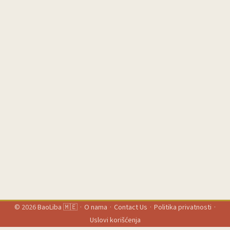
ideju, proizvod ili način života. ...
© 2026
BaoLiba 🇲🇪
·
O nama
·
Contact Us
·
Politika privatnosti
·
Uslovi korišćenja