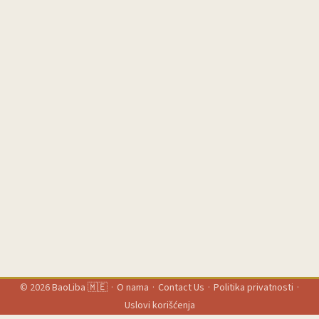
© 2026
BaoLiba 🇲🇪
·
O nama
·
Contact Us
·
Politika privatnosti
·
Uslovi korišćenja