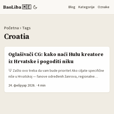
BaoLiba 🇲🇪
Blog
Kategorije
Oznake
Početna
Tags
Croatia
Oglašivači CG: kako naći Hulu kreatore
iz Hrvatske i pogoditi niku
💡 Zašto ovo treba da vam bude prioritet Ako ciljate specifične
niše u Hrvatskoj — fanove određenih žanrova, regionalne
streaming zajednice ili subkulture koje prate serije na servisima
24. фебруар 2026.
·
4 min
poput Hulu — klasičan pristup “veliki influenser = siguran reach”
često promašuje cilj. Lokalni kreatori koji prave recenzije,
breakdown-eve, „reaction“ sadržaj ili podkast epizode o
serijama imaju onu ciljanu publiku koja zaista reaguje na
preporuke. ...