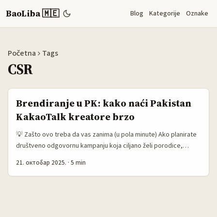
BaoLiba 🇲🇪
Blog
Kategorije
Oznake
Početna
Tags
CSR
Brendiranje u PK: kako naći Pakistan
KakaoTalk kreatore brzo
💡 Zašto ovo treba da vas zanima (u pola minute) Ako planirate
društveno odgovornu kampanju koja ciljano želi porodice,
urbane mlade ili diaspora-friendly publiku u Pakistanu —
21. октобар 2025.
·
5 min
KakaoTalk kreatori su neočekivana, ali moćna opcija. Iako
KakaoTalk nije prvo na pameti za Pakistan, kombinacija cross-
platform kreatora (TikTok + KakaoTalk direktne grupe) i lokalnih
glasova može podići kredibilitet kampanje — posebno kad je cilj
inkluzija, obrazovanje ili zdravstvena svest. ...