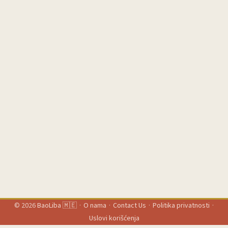
© 2026
BaoLiba 🇲🇪
·
O nama
·
Contact Us
·
Politika privatnosti
·
Uslovi korišćenja