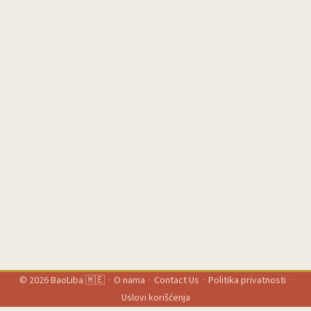
prave trackable prodaju. ...
© 2026
BaoLiba 🇲🇪
·
O nama
·
Contact Us
·
Politika privatnosti
·
Uslovi korišćenja