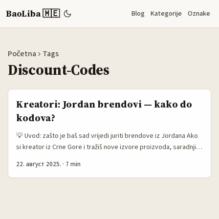
BaoLiba 🇲🇪
Blog
Kategorije
Oznake
Početna
Tags
Discount-Codes
Kreatori: Jordan brendovi — kako do
kodova?
💡 Uvod: zašto je baš sad vrijedi juriti brendove iz Jordana Ako
si kreator iz Crne Gore i tražiš nove izvore proizvoda, saradnji i
ograničenih kodova — Jordan (zemlja) ima puno potencijala.
22. август 2025.
·
7 min
Turizam i lifestyle brendovi u toj regiji su posljednje godine u
rastu (digitalna adaptacija modnog i retail sektora ide brzo), a
mnogi radije testiraju mikro-kreatore za lokalizovane promocije
nego velike kampanje. Ako znaš kako da pristupiš — možeš
dobiti ekskluzivne, vremenski ograničene kodove koji stvarno